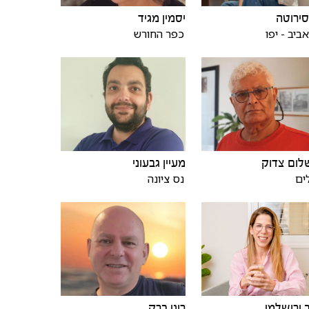
 סירוטה
יסמין מגיד
ביב - יפו
כפר החורש
לום צדוק
מעיין גבעוני
ים
נס ציונה
 ירושלמי
רוני ברק