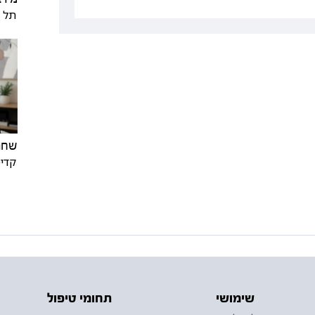
תל א
שחר 
קדימ
שימושי
תחומי טיפול