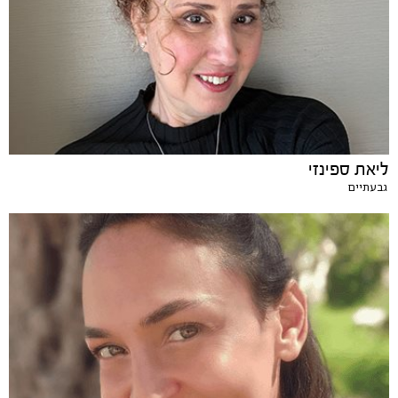
ליאת ספינזי
גבעתיים