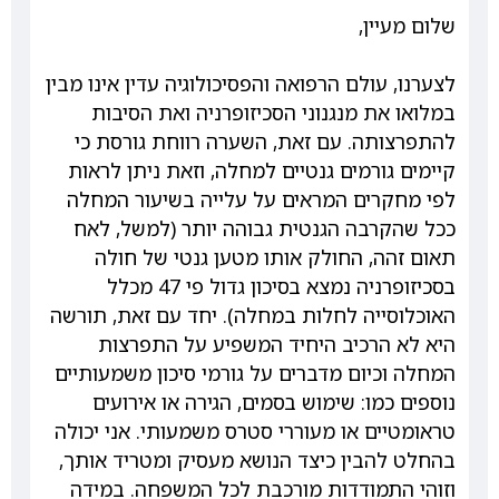
שלום מעיין,
לצערנו, עולם הרפואה והפסיכולוגיה עדין אינו מבין
במלואו את מנגנוני הסכיזופרניה ואת הסיבות
להתפרצותה. עם זאת, השערה רווחת גורסת כי
קיימים גורמים גנטיים למחלה, וזאת ניתן לראות
לפי מחקרים המראים על עלייה בשיעור המחלה
ככל שהקרבה הגנטית גבוהה יותר (למשל, לאח
תאום זהה, החולק אותו מטען גנטי של חולה
בסכיזופרניה נמצא בסיכון גדול פי 47 מכלל
האוכלוסייה לחלות במחלה). יחד עם זאת, תורשה
היא לא הרכיב היחיד המשפיע על התפרצות
המחלה וכיום מדברים על גורמי סיכון משמעותיים
נוספים כמו: שימוש בסמים, הגירה או אירועים
טראומטיים או מעוררי סטרס משמעותי. אני יכולה
בהחלט להבין כיצד הנושא מעסיק ומטריד אותך,
וזוהי התמודדות מורכבת לכל המשפחה. במידה