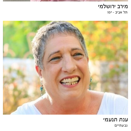
מירב ירושלמי
תל אביב - יפו
ענת תנעמי
גבעתיים