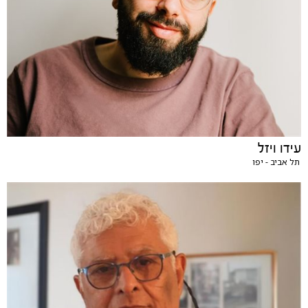
עידו ויזל
תל אביב - יפו