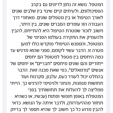
המטפל. נושא זה נתון לדיונים גם בקרב
הפסיכולוגים, ולעיתים קיים שינוי בין שלבים שונים
לאורך הטיפול או בין מטפלים שונים. מאחורי דרך
העבודה הזו עומדים הסברים שונים, בין היתר,
חשוב לזכור שמטרת הטיפול היא להתייחס, להבין
ולהעמיק את החקירה בעולמו הפנימי של
המטופל, והמפגש הטיפולי מוקדש כולו למען
מטרה זו. הדבר עשוי לקומם, מפני שהוא מדגיש עד
כמה היחסים בין מטפל למטופל הם יחסים
ייחודיים והם שונים מיחסים "חבריים" או יחסים של
אנשים "נורמאלים", כפי שאת מכנה זאת. הדבר
בהחלט יכול לעורר כעס, עלבון, סקרנות ועוד
תחושות מגוונות, והגיוני ולגיטימי להרגיש כך. הייתי
ממליצה לך להעלות את תחושותיך בפני
המטפלת באופן חופשי ופתוח (עכשיו, או כשהיא
תחזור מההיעדרות), ולדבר איתה על הנושא. כדאי
להבין מדוע כל כך חשוב לך שהיא תספר לך בדיוק