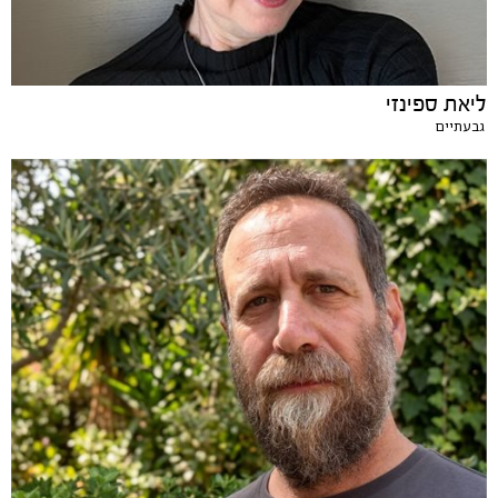
ליאת ספינזי
גבעתיים