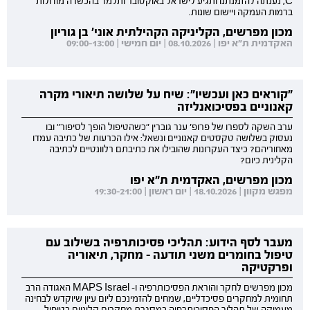
C, נענתה להזמנתנו ותגיע לישראל באוקטובר ותלמד בהכשרה מודולות
ברמות העמקה ויישום שונות.
מכון מפרשים, הקליניקה הקהילתית אוני' בן גוריון
האקדמית ת"א יפו | 08.10.2026 | יום חמישי | 09:00-13:00
"קוראים כאן ועכשיו": שיח על שלושה תיאורי מקרה
קאנוניים בפסיכואנליזה
ערב השקה לספרו של פרופ' ענר גוברין "כשהטיפול הופך לסיפור" ובו
נעסוק בשלושה טקסטים קאנוניים ונשאל: אילו הכרעות של כתיבה עמדו
מאחוריהם? כיצד העקרונות שהובילו את כתיבתם רלוונטיים לכתיבה
הקלינית כיום?
מכון מפרשים, האקדמית ת"א יפו
מפגש מקוון | 18.10.2026 | יום ראשון | 19:30-21:00
מעבר לסף הידוע: תהליכי פסיכותרפיה בשילוב עם
טיפול בחומרים משני תודעה - מחקר, תיאוריה
ופרקטיקה
מכון מפרשים לחקר והוראת הפסיכותרפיה ו- MAPS Israel האגודה הרב
תחומית למחקרים פסיכדליים, שמחים להזמינכם ליום עיון שיוקדש לבחינה
מעמיקה של תהליך הפסיכותרפיה במסגרת מחקרים קליניים בטיפול