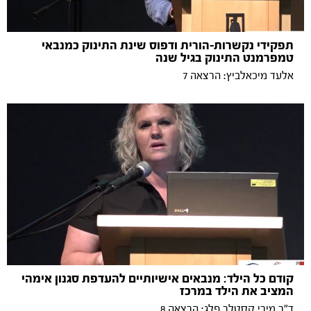
תפקידי נקשרות-הורית ודפוס שינת התינוק כמנבאי
טמפרמנט התינוק בגיל שנה
אלעד מיכאלביץ: הרצאה 7
קודם כל הילד: מנבאים אישיותיים להעדפת סגנון אימהי
המציב את הילד במרכז
ד"ר מירי קסטלר פלג: הרצאה 8