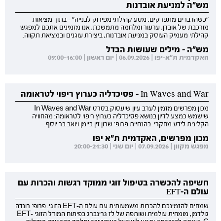
מש"ה למניעת אובדנות
"כשהדברים מתפרקים: מסע קהילתי מפירוק לבנייה" - בתוך מציאות
מורכבת של אובדן, ערעור ומלחמה מתמשכת, אנו מזמינים אתכם למפגש
קהילתי מעמיק העוסק במניעת אובדנות, ביצירת עוגנים ובמציאת תקווה.
מש"ה - מילים שעושות הבדל
האקדמית ת"א-יפו | 06.09.2026 | יום ראשון | 09:00-16:00
In Waves and War - פסיכדליה כערוץ ריפוי לטראומה
מכון מפרשים מזמין לערב עיון שיעסוק בסרט In Waves and War
שישמש כמצע לדיון בנושא פסיכדליה כערוץ ריפוי לטראומה: מהחוויה
הקלינית לידע מחקרי. בהנחיית פרופ' שרון זין ביימן ויואב בר יוסף.
מכון מפרשים, האקדמית ת"א יפו
מפגש מקוון | 07.09.2026 | יום שני | 20:00-21:30
חשיפה להכשרה בטיפול זוגי ממוקד רגשות והכרות עם
עולם ה-EFT
שמחים להזמינכם להכרות משמעותית עם עולם ה-EFT הזוגי. פרופ' רונדה
גולדמן, מומחית עולמית ושותפה של לז גרינברג בפיתוח המודל הזוגי EFT-