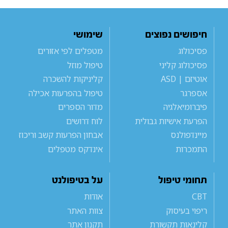
חיפושים נפוצים
שימושי
פסיכולוג
מטפלים לפי אזורים
פסיכולוג קליני
טיפול מוזל
אוטיזם | ASD
קליניקות להשכרה
אספרגר
טיפול בהפרעות אכילה
פיברומיאלגיה
מדור הספרים
הפרעת אישיות גבולית
לוח דרושים
מיינדפולנס
אבחון הפרעות קשב וריכוז
התמכרות
אינדקס מטפלים
תחומי טיפול
על בטיפולנט
CBT
אודות
ריפוי בעיסוק
צוות האתר
קלינאות תקשורת
תקנון אתר