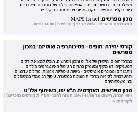
משולב חומרים משני תודעה, באמצעות שילוב של מסגרות תיאורטיות,
דיונים קליניים ותיאורי מקרה מפורטים ממחקרים קליניים.
מכון מפרשים, MAPS Israel
האקדמית ת"א יפו | 23.10.2026 | יום שישי | 08:30-14:00
קורסי יחידת 'חופים - פסיכותרפיה ואוטיזם' במכון
מפרשים
במרכז חופים, מיסודן של אלו"ט ומכון מפרשים, תוכלו למצוא קורסים
המעניקים ידע מקיף ומעמיק בתחום הטיפול האינטגרטיבי בילדים,
מתבגרים ומבוגרים אוטיסטים - גישות טיפוליות מגוונות, מודלים עדכניים
והתערבויות לסוגיות מרכזיות העולות במסגרת טיפול רב ממדי במטופלים
ובני משפחותיהם.
מכון מפרשים, האקדמית ת"א יפו, בשיתוף אלו"ט
15% הנחת רישום עד 14/08 | 20% הנחה לחברי הפ"י (לקורסים מוכרים) |
לקורסים >>