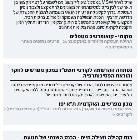
עו"ס לאחר MSW במסלול טיפולי? מעוניינים לשמור על רצף מקצועי בין
תואר שני לבין בי"ס לפסיכותרפיה? מעוניינים להתמקצע ולצבור ניסיון
תעסוקתי בדרך לקליניקה פרטית? הגש/י מועמדות לתכנית ההכשרה של
מדרשת 'הרציף', תכנית המשלבת תעסוקה ולימודים, בחסות הבית
המקצועי של קואופרטיב המטפלים הותיק 'מקומי'. הזדרזו! תהליך המיון
והקבלה לקראת סיום, נותרו מקומות אחרונים
מקומי - קואופרטיב מטפלים
תחילת העסקה ולימודים באוקטובר 26 | פרטים נוספים באתר
הקואופרטיב >>
נפתחה ההרשמה לקורסי תשפ"ז במכון מפרשים לחקר
והוראת הפסיכותרפיה
מוזמנים להירשם למגוון הרחב של קורסי תשפ"ז מבית מכון מפרשים לחקר
והוראת הפסיכותרפיה, בית הספר למדעי ההתנהגות, המכללה האקדמית
תל אביב-יפו, המוצעים לאנשי מקצוע בתחומי הטיפול.
מכון מפרשים, האקדמית ת"א יפו
15% הנחת רישום עד 14/08 | 20% הנחה לחברי הפ"י (לקורסים מוכרים) |
לקורסים >>
כנס קהילה מצילה חיים - הכנס השנתי של תנועת