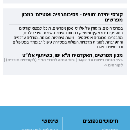
קורסי יחידת 'חופים - פסיכותרפיה ואוטיזם' במכון
מפרשים
במרכז חופים, מיסודן של אלו"ט ומכון מפרשים, תוכלו למצוא קורסים
המעניקים ידע מקיף ומעמיק בתחום הטיפול האינטגרטיבי בילדים,
מתבגרים ומבוגרים אוטיסטים - גישות טיפוליות מגוונות, מודלים עדכניים
והתערבויות לסוגיות מרכזיות העולות במסגרת טיפול רב ממדי במטופלים
ובני משפחותיהם.
מכון מפרשים, האקדמית ת"א יפו, בשיתוף אלו"ט
15% הנחת רישום עד 14/08 | 20% הנחה לחברי הפ"י (לקורסים מוכרים) |
לקורסים >>
חיפושים נפוצים
שימושי