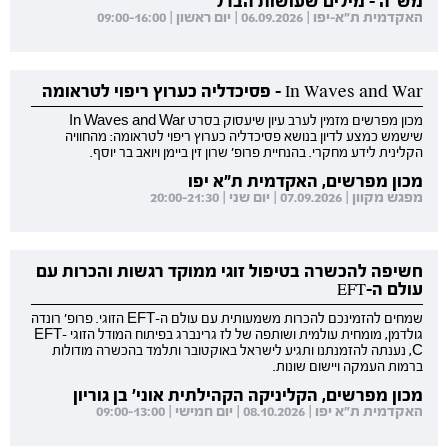
מש"ה - מילים שעושות הבדל
האקדמית ת"א-יפו | 06.09.2026 | יום ראשון | 09:00-16:00
In Waves and War - פסיכדליה כערוץ ריפוי לטראומה
מכון מפרשים מזמין לערב עיון שיעסוק בסרט In Waves and War
שישמש כמצע לדיון בנושא פסיכדליה כערוץ ריפוי לטראומה: מהחוויה
הקלינית לידע מחקרי. בהנחיית פרופ' שרון זין ביימן ויואב בר יוסף.
מכון מפרשים, האקדמית ת"א יפו
מפגש מקוון | 07.09.2026 | יום שני | 20:00-21:30
חשיפה להכשרה בטיפול זוגי ממוקד רגשות והכרות עם
עולם ה-EFT
שמחים להזמינכם להכרות משמעותית עם עולם ה-EFT הזוגי. פרופ' רונדה
גולדמן, מומחית עולמית ושותפה של לז גרינברג בפיתוח המודל הזוגי EFT-
C, נענתה להזמנתנו ותגיע לישראל באוקטובר ותלמד בהכשרה מודולות
ברמות העמקה ויישום שונות.
מכון מפרשים, הקליניקה הקהילתית אוני' בן גוריון
האקדמית ת"א יפו | 08.10.2026 | יום חמישי | 09:00-13:00