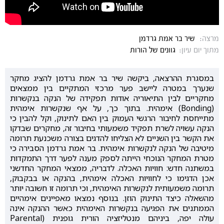
מרצה:
שיר בר אמת גרדמן
מתוך יום עיון:
גוונים של הורות
במסגרת ההרצאה, ביקשה שיר בר אמת גרדמן להציג מחקר
שנערך במטרה ליישב פער מרכזי המתקיים בין ממצאים
מחקריים לבין התיאוריה אודות תפקידה של הנקה בנקשרות
(Bonding) אימהית. בתוך כך, על אף שנקשרות אימהית
מתייחסת לחיבור הרגשי העמוק בין האם לתינוק, וקל להבין כי
הנקה עשויה לשרת תפקיד משמעותי בחיבור זה, מחקרים שבדקו
את הקשר בין השניים לא הצליחו להדגים בצורה משכנעת תרומה
מיטיבה של הנקה לנקשרות אימהית. בר אמת גרדמן הסבירה כי
מטרת המחקר הנוכחי הייתה לספק מענה לפער דרך התמקדות
במשתנה חדש: חוויות האכלה. לדבריה, ממצאי המחקר החדשני
אכן הדגימו כי לחוויות האכלה אימהית, בהנקה או בבקבוק,
תרומה משמעותית לנקשרות האימהית, וכי תרומה זו חשובה יותר
מהשאלה כיצד התינוק הוזן. בנוסף נמצאו מאפיינים אימהיים
הממתנים את הפגיעה בנקשרות האימהית כאשר ההנקה אינה
עולה יפה, ביניהם מנטליזציה הורית גופנית (Parental