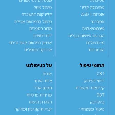
פסיכולוג
מטפלים לפי אזורים
פסיכולוג קליני
טיפול מוזל
אוטיזם | ASD
קליניקות להשכרה
אספרגר
טיפול בהפרעות אכילה
פיברומיאלגיה
מדור הספרים
הפרעת אישיות גבולית
לוח דרושים
מיינדפולנס
אבחון הפרעות קשב וריכוז
התמכרות
אינדקס מטפלים
תחומי טיפול
על בטיפולנט
CBT
אודות
ריפוי בעיסוק
צוות האתר
קלינאות תקשורת
תקנון אתר
DBT
מדיניות פרטיות
ביופידבק
הצהרת נגישות
טיפול משפחתי
זכות תיקון עיון ומחיקה