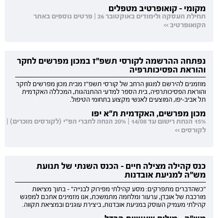
מקומי - קואופרטיב מטפלים
תחילת העסקה ולימודים באוקטובר 26 | פרטים נוספים באתר
הקואופרטיב >>
נפתחה ההרשמה לקורסי תשפ"ז במכון מפרשים לחקר
והוראת הפסיכותרפיה
מוזמנים להירשם למגוון הרחב של קורסי תשפ"ז מבית מכון מפרשים לחקר
והוראת הפסיכותרפיה, בית הספר למדעי ההתנהגות, המכללה האקדמית
תל אביב-יפו, המוצעים לאנשי מקצוע בתחומי הטיפול.
מכון מפרשים, האקדמית ת"א יפו
15% הנחת רישום עד 14/08 | 20% הנחה לחברי הפ"י (לקורסים מוכרים) |
לקורסים >>
כנס קהילה מצילה חיים - הכנס השנתי של תנועת
מש"ה למניעת אובדנות
"כשהדברים מתפרקים: מסע קהילתי מפירוק לבנייה" - בתוך מציאות
מורכבת של אובדן, ערעור ומלחמה מתמשכת, אנו מזמינים אתכם למפגש
קהילתי מעמיק העוסק במניעת אובדנות, ביצירת עוגנים ובמציאת תקווה.