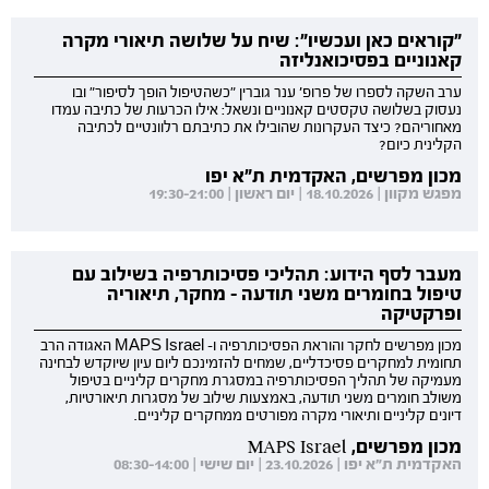
"קוראים כאן ועכשיו": שיח על שלושה תיאורי מקרה
קאנוניים בפסיכואנליזה
ערב השקה לספרו של פרופ' ענר גוברין "כשהטיפול הופך לסיפור" ובו
נעסוק בשלושה טקסטים קאנוניים ונשאל: אילו הכרעות של כתיבה עמדו
מאחוריהם? כיצד העקרונות שהובילו את כתיבתם רלוונטיים לכתיבה
הקלינית כיום?
מכון מפרשים, האקדמית ת"א יפו
מפגש מקוון | 18.10.2026 | יום ראשון | 19:30-21:00
מעבר לסף הידוע: תהליכי פסיכותרפיה בשילוב עם
טיפול בחומרים משני תודעה - מחקר, תיאוריה
ופרקטיקה
מכון מפרשים לחקר והוראת הפסיכותרפיה ו- MAPS Israel האגודה הרב
תחומית למחקרים פסיכדליים, שמחים להזמינכם ליום עיון שיוקדש לבחינה
מעמיקה של תהליך הפסיכותרפיה במסגרת מחקרים קליניים בטיפול
משולב חומרים משני תודעה, באמצעות שילוב של מסגרות תיאורטיות,
דיונים קליניים ותיאורי מקרה מפורטים ממחקרים קליניים.
מכון מפרשים, MAPS Israel
האקדמית ת"א יפו | 23.10.2026 | יום שישי | 08:30-14:00