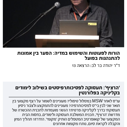
הורות לפעוטות והשימוש במדיה: הפער בין אמונות
להתנהגות בפועל
ד"ר יהודה בר לב: הרצאה 13
'הרציף': תעסוקה לפסיכותרפיסטים בשילוב לימודים
בקליניקה בפלורנטין
עו"ס לאחר MSW במסלול טיפולי? מעוניינים לשמור על רצף מקצועי בין
תואר שני לבין בי"ס לפסיכותרפיה? מעוניינים להתמקצע ולצבור ניסיון
תעסוקתי בדרך לקליניקה פרטית? הגש/י מועמדות לתכנית ההכשרה של
מדרשת 'הרציף', תכנית המשלבת תעסוקה ולימודים, בחסות הבית
המקצועי של קואופרטיב המטפלים הותיק 'מקומי'. הזדרזו! תהליך המיון
והקבלה לקראת סיום, נותרו מקומות אחרונים