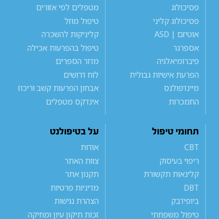
פסיכולוג
מטפלים לפי אזורים
פסיכולוג קליני
טיפול מוזל
אוטיזם | ASD
קליניקות להשכרה
אספרגר
טיפול בהפרעות אכילה
פיברומיאלגיה
מדור הספרים
הפרעת אישיות גבולית
לוח דרושים
מיינדפולנס
אבחון הפרעות קשב וריכוז
התמכרות
אינדקס מטפלים
תחומי טיפול
על בטיפולנט
CBT
אודות
ריפוי בעיסוק
צוות האתר
קלינאות תקשורת
תקנון אתר
DBT
מדיניות פרטיות
ביופידבק
הצהרת נגישות
טיפול משפחתי
זכות תיקון עיון ומחיקה