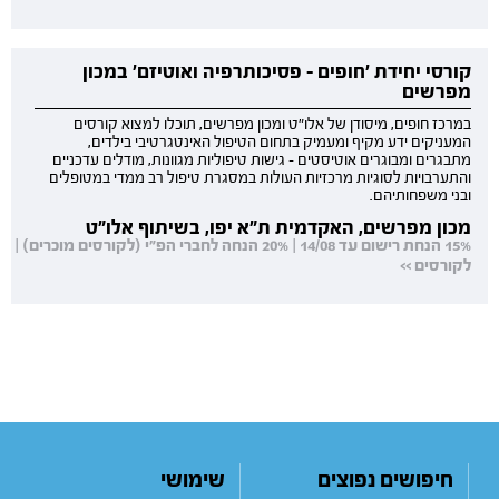
קורסי יחידת 'חופים - פסיכותרפיה ואוטיזם' במכון
מפרשים
במרכז חופים, מיסודן של אלו"ט ומכון מפרשים, תוכלו למצוא קורסים
המעניקים ידע מקיף ומעמיק בתחום הטיפול האינטגרטיבי בילדים,
מתבגרים ומבוגרים אוטיסטים - גישות טיפוליות מגוונות, מודלים עדכניים
והתערבויות לסוגיות מרכזיות העולות במסגרת טיפול רב ממדי במטופלים
ובני משפחותיהם.
מכון מפרשים, האקדמית ת"א יפו, בשיתוף אלו"ט
15% הנחת רישום עד 14/08 | 20% הנחה לחברי הפ"י (לקורסים מוכרים) |
לקורסים >>
חיפושים נפוצים
שימושי