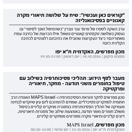
"קוראים כאן ועכשיו": שיח על שלושה תיאורי מקרה
קאנוניים בפסיכואנליזה
ערב השקה לספרו של פרופ' ענר גוברין "כשהטיפול הופך לסיפור" ובו
נעסוק בשלושה טקסטים קאנוניים ונשאל: אילו הכרעות של כתיבה עמדו
מאחוריהם? כיצד העקרונות שהובילו את כתיבתם רלוונטיים לכתיבה
הקלינית כיום?
מכון מפרשים, האקדמית ת"א יפו
מפגש מקוון | 18.10.2026 | יום ראשון | 19:30-21:00
מעבר לסף הידוע: תהליכי פסיכותרפיה בשילוב עם
טיפול בחומרים משני תודעה - מחקר, תיאוריה
ופרקטיקה
מכון מפרשים לחקר והוראת הפסיכותרפיה ו- MAPS Israel האגודה הרב
תחומית למחקרים פסיכדליים, שמחים להזמינכם ליום עיון שיוקדש לבחינה
מעמיקה של תהליך הפסיכותרפיה במסגרת מחקרים קליניים בטיפול
משולב חומרים משני תודעה, באמצעות שילוב של מסגרות תיאורטיות,
דיונים קליניים ותיאורי מקרה מפורטים ממחקרים קליניים.
מכון מפרשים, MAPS Israel
האקדמית ת"א יפו | 23.10.2026 | יום שישי | 08:30-14:00