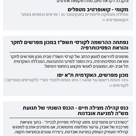
והקבלה לקראת סיום, נותרו מקומות אחרונים
מקומי - קואופרטיב מטפלים
תחילת העסקה ולימודים באוקטובר 26 | פרטים נוספים באתר
הקואופרטיב >>
נפתחה ההרשמה לקורסי תשפ"ז במכון מפרשים לחקר
והוראת הפסיכותרפיה
מוזמנים להירשם למגוון הרחב של קורסי תשפ"ז מבית מכון מפרשים לחקר
והוראת הפסיכותרפיה, בית הספר למדעי ההתנהגות, המכללה האקדמית
תל אביב-יפו, המוצעים לאנשי מקצוע בתחומי הטיפול.
מכון מפרשים, האקדמית ת"א יפו
15% הנחת רישום עד 14/08 | 20% הנחה לחברי הפ"י (לקורסים מוכרים) |
לקורסים >>
כנס קהילה מצילה חיים - הכנס השנתי של תנועת
מש"ה למניעת אובדנות
"כשהדברים מתפרקים: מסע קהילתי מפירוק לבנייה" - בתוך מציאות
מורכבת של אובדן, ערעור ומלחמה מתמשכת, אנו מזמינים אתכם למפגש
קהילתי מעמיק העוסק במניעת אובדנות, ביצירת עוגנים ובמציאת תקווה.