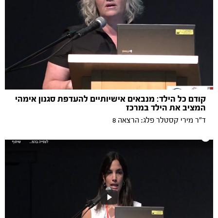
קודם כל הילד: מנבאים אישיותיים להעדפת סגנון אימהי
המציב את הילד במרכז
ד"ר מירי קסטלר פלג: הרצאה 8