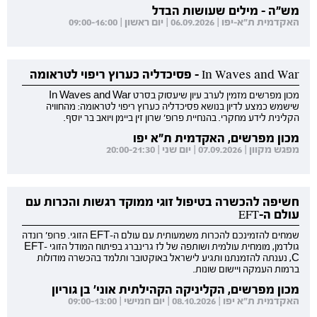
מש"ה - מילים שעושות הבדל
האקדמית ת"א-יפו | 06.09.2026 | יום ראשון | 09:00-16:00
In Waves and War - פסיכדליה כערוץ ריפוי לטראומה
מכון מפרשים מזמין לערב עיון שיעסוק בסרט In Waves and War
שישמש כמצע לדיון בנושא פסיכדליה כערוץ ריפוי לטראומה: מהחוויה
הקלינית לידע מחקרי. בהנחיית פרופ' שרון זין ביימן ויואב בר יוסף.
מכון מפרשים, האקדמית ת"א יפו
מפגש מקוון | 07.09.2026 | יום שני | 20:00-21:30
חשיפה להכשרה בטיפול זוגי ממוקד רגשות והכרות עם
עולם ה-EFT
שמחים להזמינכם להכרות משמעותית עם עולם ה-EFT הזוגי. פרופ' רונדה
גולדמן, מומחית עולמית ושותפה של לז גרינברג בפיתוח המודל הזוגי EFT-
C, נענתה להזמנתנו ותגיע לישראל באוקטובר ותלמד בהכשרה מודולות
ברמות העמקה ויישום שונות.
מכון מפרשים, הקליניקה הקהילתית אוני' בן גוריון
האקדמית ת"א יפו | 08.10.2026 | יום חמישי | 09:00-13:00