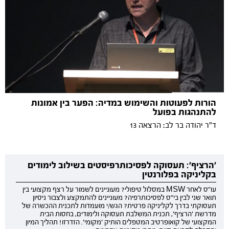
הורות לפעוטות והשימוש במדיה: הפער בין אמונות
להתנהגות בפועל
ד"ר יהודה בר לב: הרצאה 13
'הרציף': תעסוקה לפסיכותרפיסטים בשילוב לימודים
בקליניקה בפלורנטין
עו"ס לאחר MSW במסלול טיפולי? מעוניינים לשמור על רצף מקצועי בין
תואר שני לבין בי"ס לפסיכותרפיה? מעוניינים להתמקצע ולצבור ניסיון
תעסוקתי בדרך לקליניקה פרטית? הגש/י מועמדות לתכנית ההכשרה של
מדרשת 'הרציף', תכנית המשלבת תעסוקה ולימודים, בחסות הבית
המקצועי של קואופרטיב המטפלים הותיק 'מקומי'. הזדרזו! תהליך המיון