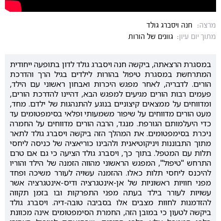
מרצה:
חנה ויסברג גולד
מתוך יום עיון:
גוונים של הורות
במסגרת הרצאתה, ביקשה חנה ויסברג גולד לדון בתופעה ייחודית
המתרחשת במסגרת טיפול בהורות לילדים בגיל הרך והדרכת
הורים. לדבריה, לאחר מפגש היכרות ואבחון ראשוני עם הילד,
פעמים רבות הורים מגיעים למפגש הבא, דהיינו להדרכת הורים,
ומדווחים על ממצאים קיצוניים בנוגע להתנהגות של ילדם. מחד,
מעט הורים מדווחים על שיפור משמעותי ופלאי בסימפטומים עד
כדי היעלמותם הגורפת. מנגד, הרבה הורים מדווחים על החמרה
ניכרת בסימפטומים. את המהלך הזה ביקשה ויסברג גולד לתאר
מתוך התבוננות ויניקוטיאנית ולהבינו כוריאציה של כניסה ליחסי
תלות עם המטפל. בתוך כך, ויסברג גולד הציעה כי גם אם טרם
התרחש "טיפול", המפגש הראשוני מהווה הזמנה של הילד והוריו
להיכנס ליחסי תלות כאלו. ההזמנה עשויה לעורר משיכה ופחד
מפני חוויות ראשוניות של אן-אינטגרציה ודיס-אינטגרציה אשר
עשויות לעורר בילד בעתה מפני התפרקות ובו בזמן תקווה
להזדמנות לחוות מצבים אלו בסביבה טובה-דיה. ויסברג גולד
ביקשה לטעון כי במובן הזה, החמרת הסימפטומים אינה מכוונת