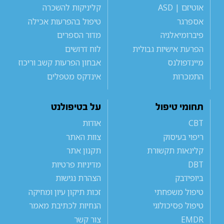
אוטיזם | ASD
קליניקות להשכרה
אספרגר
טיפול בהפרעות אכילה
פיברומיאלגיה
מדור הספרים
הפרעת אישיות גבולית
לוח דרושים
מיינדפולנס
אבחון הפרעות קשב וריכוז
התמכרות
אינדקס מטפלים
תחומי טיפול
על בטיפולנט
CBT
אודות
ריפוי בעיסוק
צוות האתר
קלינאות תקשורת
תקנון אתר
DBT
מדיניות פרטיות
ביופידבק
הצהרת נגישות
טיפול משפחתי
זכות תיקון עיון ומחיקה
טיפול פסיכולוגי
הנחיות לכתיבת מאמר
EMDR
צור קשר