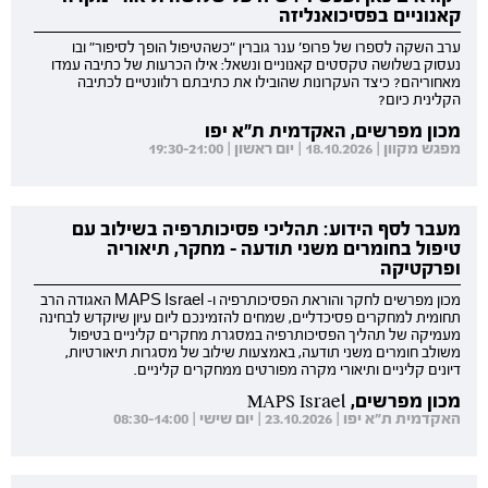
קאנוניים בפסיכואנליזה
ערב השקה לספרו של פרופ' ענר גוברין "כשהטיפול הופך לסיפור" ובו
נעסוק בשלושה טקסטים קאנוניים ונשאל: אילו הכרעות של כתיבה עמדו
מאחוריהם? כיצד העקרונות שהובילו את כתיבתם רלוונטיים לכתיבה
הקלינית כיום?
מכון מפרשים, האקדמית ת"א יפו
מפגש מקוון | 18.10.2026 | יום ראשון | 19:30-21:00
מעבר לסף הידוע: תהליכי פסיכותרפיה בשילוב עם
טיפול בחומרים משני תודעה - מחקר, תיאוריה
ופרקטיקה
מכון מפרשים לחקר והוראת הפסיכותרפיה ו- MAPS Israel האגודה הרב
תחומית למחקרים פסיכדליים, שמחים להזמינכם ליום עיון שיוקדש לבחינה
מעמיקה של תהליך הפסיכותרפיה במסגרת מחקרים קליניים בטיפול
משולב חומרים משני תודעה, באמצעות שילוב של מסגרות תיאורטיות,
דיונים קליניים ותיאורי מקרה מפורטים ממחקרים קליניים.
מכון מפרשים, MAPS Israel
האקדמית ת"א יפו | 23.10.2026 | יום שישי | 08:30-14:00