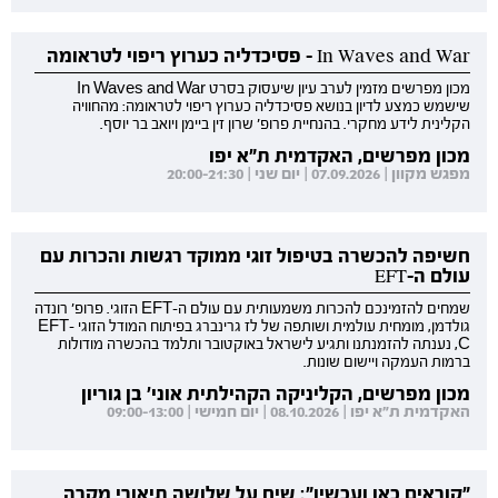
In Waves and War - פסיכדליה כערוץ ריפוי לטראומה
מכון מפרשים מזמין לערב עיון שיעסוק בסרט In Waves and War
שישמש כמצע לדיון בנושא פסיכדליה כערוץ ריפוי לטראומה: מהחוויה
הקלינית לידע מחקרי. בהנחיית פרופ' שרון זין ביימן ויואב בר יוסף.
מכון מפרשים, האקדמית ת"א יפו
מפגש מקוון | 07.09.2026 | יום שני | 20:00-21:30
חשיפה להכשרה בטיפול זוגי ממוקד רגשות והכרות עם
עולם ה-EFT
שמחים להזמינכם להכרות משמעותית עם עולם ה-EFT הזוגי. פרופ' רונדה
גולדמן, מומחית עולמית ושותפה של לז גרינברג בפיתוח המודל הזוגי EFT-
C, נענתה להזמנתנו ותגיע לישראל באוקטובר ותלמד בהכשרה מודולות
ברמות העמקה ויישום שונות.
מכון מפרשים, הקליניקה הקהילתית אוני' בן גוריון
האקדמית ת"א יפו | 08.10.2026 | יום חמישי | 09:00-13:00
"קוראים כאן ועכשיו": שיח על שלושה תיאורי מקרה