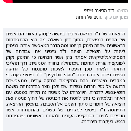
מרצה:
ד"ר מריאנה גייטיני
מתוך יום עיון:
גוונים של הורות
הרצאתה של ד"ר מריאנה גייטיני ביקשה לעסוק באזורי הבראשית
של החיים הנפשיים, מתוך דיון בשאלה מה היא ההתפתחות
הראשונית שחווה תינוק בן יומו ומה הדבר המאפשר אותה. בניסיון
לענות על השאלה, הציגה ד"ר גייטיני את עבודתה של
הפסיכואנליטיקאית אסתר ביק אשר הבחינה כי התינוק זקוק
לפונקציה עורית תוחמת שמתחילה בחוויה הממשית, דרך תהליכי
החזקה, ולאחר מכן הופכת לאיכות מופנמת של החזקה
נפשית-פיזית אותה כינתה "psychic skin". ד"ר גייטיני טענה כי
במקרים מיטיבים, בהם מתקיימת החזקה עורית, מתאפשרת
הרגעה אל מול חרדות נטולות שם ולכן נוצר בהדרגתיות משטח
חושי-נפשי. לדבריה, היווצרותו של משטח זה תלויה במפגש עם
האחר ובלמידה כי ניתן לווסת את הכניסה של החוץ פנימה ואת
היציאה של חומרים מתוך הפנים אל הסביבה. בהמשך ההרצאה,
התייחסה ד"ר גייטיני למקרים של כשלים בהתפתחות אשר
מובילים לחירור הפונקציה העורית ולהגנות ראשוניות שמפתחת
הנפש בעקבות חירור זה.