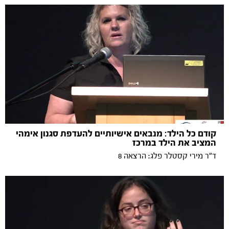
קודם כל הילד: מנבאים אישיותיים להעדפת סגנון אימהי
המציב את הילד במרכז
ד"ר מירי קסטלר פלג: הרצאה 8