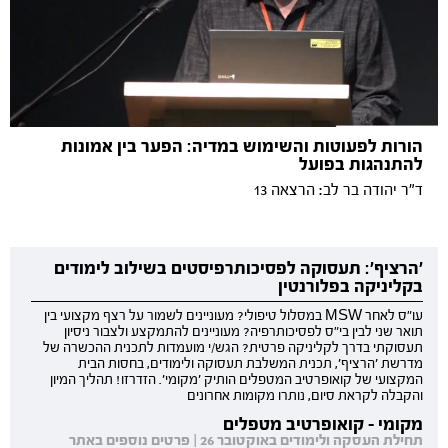
הורות לפעוטות והשימוש במדיה: הפער בין אמונות
להתנהגות בפועל
ד"ר יהודה בר לב: הרצאה 13
'הרציף': תעסוקה לפסיכותרפיסטים בשילוב לימודים
בקליניקה בפלורנטין
עו"ס לאחר MSW במסלול טיפולי? מעוניינים לשמור על רצף מקצועי בין
תואר שני לבין בי"ס לפסיכותרפיה? מעוניינים להתמקצע ולצבור ניסיון
תעסוקתי בדרך לקליניקה פרטית? הגש/י מועמדות לתכנית ההכשרה של
מדרשת 'הרציף', תכנית המשלבת תעסוקה ולימודים, בחסות הבית
המקצועי של קואופרטיב המטפלים הותיק 'מקומי'. הזדרזו! תהליך המיון
והקבלה לקראת סיום, נותרו מקומות אחרונים
מקומי - קואופרטיב מטפלים
תחילת העסקה ולימודים באוקטובר 26 | פרטים נוספים באתר