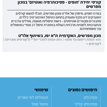
קורסי יחידת 'חופים - פסיכותרפיה ואוטיזם' במכון
מפרשים
במרכז חופים, מיסודן של אלו"ט ומכון מפרשים, תוכלו למצוא קורסים
המעניקים ידע מקיף ומעמיק בתחום הטיפול האינטגרטיבי בילדים,
מתבגרים ומבוגרים אוטיסטים - גישות טיפוליות מגוונות, מודלים עדכניים
והתערבויות לסוגיות מרכזיות העולות במסגרת טיפול רב ממדי במטופלים
ובני משפחותיהם.
מכון מפרשים, האקדמית ת"א יפו, בשיתוף אלו"ט
15% הנחת רישום עד 14/08 | 20% הנחה לחברי הפ"י (לקורסים מוכרים) |
לקורסים >>
חיפושים נפוצים
שימושי
פסיכולוג
מטפלים לפי אזורים
פסיכולוג קליני
טיפול מוזל