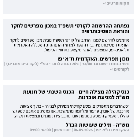
הקואופרטיב >>
נפתחה ההרשמה לקורסי תשפ"ז במכון מפרשים לחקר
והוראת הפסיכותרפיה
מוזמנים להירשם למגוון הרחב של קורסי תשפ"ז מבית מכון מפרשים לחקר
והוראת הפסיכותרפיה, בית הספר למדעי ההתנהגות, המכללה האקדמית
תל אביב-יפו, המוצעים לאנשי מקצוע בתחומי הטיפול.
מכון מפרשים, האקדמית ת"א יפו
15% הנחת רישום עד 14/08 | 20% הנחה לחברי הפ"י (לקורסים מוכרים) |
לקורסים >>
כנס קהילה מצילה חיים - הכנס השנתי של תנועת
מש"ה למניעת אובדנות
"כשהדברים מתפרקים: מסע קהילתי מפירוק לבנייה" - בתוך מציאות
מורכבת של אובדן, ערעור ומלחמה מתמשכת, אנו מזמינים אתכם למפגש
קהילתי מעמיק העוסק במניעת אובדנות, ביצירת עוגנים ובמציאת תקווה.
מש"ה - מילים שעושות הבדל
האקדמית ת"א-יפו | 06.09.2026 | יום ראשון | 09:00-16:00