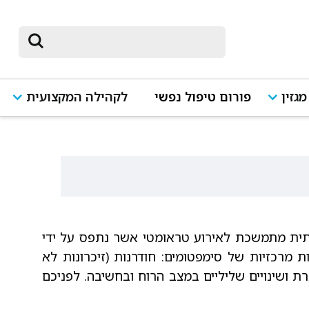
מגזין
פורום טיפול נפשי
לקהילה המקצועית
, היא למעשה תגובה רגשית והתנהגותית מתמשכת לאירוע טראומטי אשר נתפס על ידי
נת חיים ובתחושת חוסר אונים. תסמיני התגובה הפוסט-טראומטית כוללים 4 קבוצות מרכזיות של סימפטומים: חודרנות (זיכרונות לא
ברת ושינויים שליליים במצב הרוח ובחשיבה. לפניכם