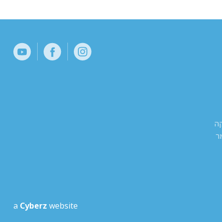
קה
ר
a
Cyberz
website