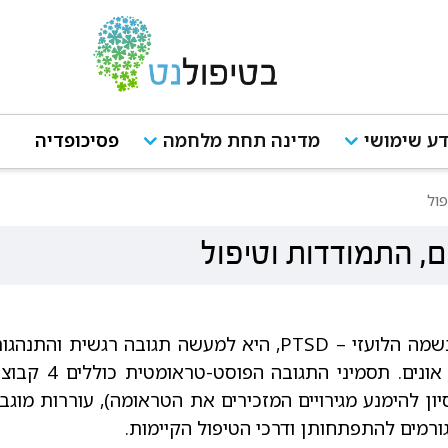
ע שימושי
מדינה תחת מלחמה
פסיכופדיה
פול
ם, התמודדות וטיפול
תגובת דחק פוסט-טראומטית, המוכרת גם בשמה הלועזי – PTSD
האדם כמלווה בסכ
סיון להימנע מגירויים המזכירים את הטראומה), עוררות מוג
רמים להתפתחותן ודרכי הטיפול הקיימות.