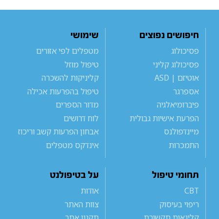
חיפושים נפוצים
שימושי
פסיכולוג
מטפלים לפי אזורים
פסיכולוג קליני
טיפול מוזל
אוטיזם | ASD
קליניקות להשכרה
אספרגר
טיפול בהפרעות אכילה
פיברומיאלגיה
מדור הספרים
הפרעת אישיות גבולית
לוח דרושים
מיינדפולנס
אבחון הפרעות קשב וריכוז
התמכרות
אינדקס מטפלים
תחומי טיפול
על בטיפולנט
CBT
אודות
ריפוי בעיסוק
צוות האתר
קלינאות תקשורת
תקנון אתר