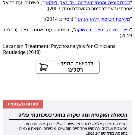
"
הפילוסופיה והפסיכואנליזה של ז'אק לאקאן
", בשיתוף עם דניאל
אפרתי (האוניברסיטה המשודרת/מודן 2007);
"
מלאכת הטיפול הלאקאניאני
" (רסלינג 2014);
"
חיים בשפה, חיים בתשוקה
", בשיתוף עם אסתר פלד (רסלינג
2019);
Lacanian Treatment, Psychoanalysis for Clinicians
Routledge (2018)
לרכישת הספר -
רסלינג
ספרות מקצועית
השאלה האקטית ומה שקרה בתוכי כשכתבתי עליה
בספרו, מזמין רן אלמוג למסע אל גישת ACT — דרך מגע עם כאב,
מחשבות וערכים, בחיפוש אחר חיים חופשיים ומיטיבים. הוצאה עצמית
בהפקת בודהיספרא, 2026.