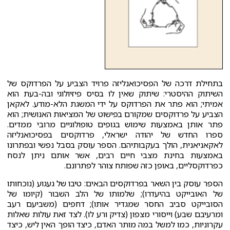
בתחילת דרכה של הפסיכואנליזה פרויד הצביע על הפרדוקס של
השיתוק ההיסטרי: שיתוק שאין לו בסיס פיזיולוגי ובה-בעת הוא
אמיתי; הוא פתר את הפרדוקס על ידי המשגת הלא-מודע. לאקאן
הצביע על פרדוקסים שמקורם בפישוט של המציאות האנושית; הוא
פתר אותן באמצעות שימוש בגופים טופולוגיים מרובי ממדים.
ספרו החדש של יהודה ישראלי, פרדוקסים בפסיכואנליזה
לאקאניאנית, הולך בעקבותיהם. הספר עוסק בסבל נפשי ובפתרונו
באמצעות בחינת מצבי חיים רבים, אשר אותם ניתן לנסח
כפרדוקסליים, באופן כזה שפותח צוהר לפתרונם.
הספר עוסק בין השאר בפרדוקסים הבאים: טיבו של געגוע (נוכחותו
של האובייקט בהיעדרו); שלמותו של הלב השבור (קיומו של
הסובייקט סביב החסר שמגדיר אותו); דחפים (משביעם רעב
ומרעיבם שבע) וייסורי מצפון (צדיק ורע לו). לצד זאת עולות שאלות
עקרוניות, כמו למשל במה מותר האדם, כיצד הופך האין ליש, כיצד