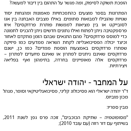
הופכת תשוקה לסיפוק, ומה מגשר על התהום בין דיבור למעשה?
הפתרונות בספר מוצעים כהתפכחויות מאמונות ומהנחות יסוד
שגויות שהובילו למבואות סתומים. באילו מצבים האבחנה בין אגו
לסובייקט או בין מציאות לממשות פותרת פרדוקסים? איזו
פרספקטיבה ניתן לפתוח ואילו נתונים חדשים ניתן להכניס לתמונה
כדי למוסס פרדוקסים? מהם התנאים שבהם הזמן מתקדם לאחור
וכיצד יכולה הפסיכואנליזה לקחת השראה ממדעים כמו פיזיקה
שפתרו פרדוקסים באמצעות הוספת ממדים? כמו כן, ישנם
פרדוקסים שאינם ניתנים לפתרון או שאינם מיועדים לפתרון –
פרדוקסים אלה מאופיינים בחרדה, בתימהון ואף בפליאה
ויצירתיות.
על המחבר - יהודה ישראלי
ד"ר יהודה ישראלי הוא פסיכולוג קליני, פסיכואנליטיקאי וסופר, מנהל
מכון מוביוס.
מבין ספריו:
"מסופוטמיה – שתיקת הכוכבים", זוכה פרס גפן לשנת 2011,
בשיתוף עם דור רווה (עם עובד 2010);