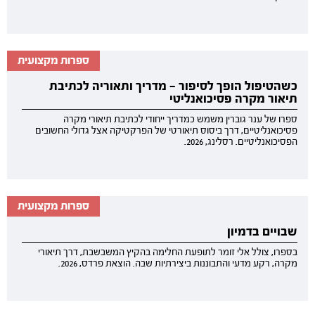
ספרות מקצועית
כשהטיפול הופך לסיפור — מדריך ותאוריה לכתיבת
תיאור מקרה פסיכואנליטי
ספרו של ענר גוברין משמש כמדריך ייחודי לכתיבת תיאורי מקרה
פסיכואנליטיים, דרך ביסוס תיאורטי של הפרקטיקה אצל גדולי החשובים
הפסיכואנליטיים. רסלינג, 2026.
ספרות מקצועית
שבויים בדמיון
בספרו, צולל אלי זומר לתופעת החלימה בהקיץ המשבשבת, דרך תיאורי
מקרה, רקע מדעי והתבוננות ביצירתיות שבה. הוצאת פרדס, 2026.