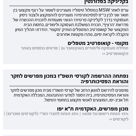
בקליניקה בפלורנטין
עו"ס לאחר MSW במסלול טיפולי? מעוניינים לשמור על רצף מקצועי בין
תואר שני לבין בי"ס לפסיכותרפיה? מעוניינים להתמקצע ולצבור ניסיון
תעסוקתי בדרך לקליניקה פרטית? הגש/י מועמדות לתכנית ההכשרה של
מדרשת 'הרציף', תכנית המשלבת תעסוקה ולימודים, בחסות הבית
המקצועי של קואופרטיב המטפלים הותיק 'מקומי'. הזדרזו! תהליך המיון
והקבלה לקראת סיום, נותרו מקומות אחרונים
מקומי - קואופרטיב מטפלים
תחילת העסקה ולימודים באוקטובר 26 | פרטים נוספים באתר
הקואופרטיב >>
נפתחה ההרשמה לקורסי תשפ"ז במכון מפרשים לחקר
והוראת הפסיכותרפיה
מוזמנים להירשם למגוון הרחב של קורסי תשפ"ז מבית מכון מפרשים לחקר
והוראת הפסיכותרפיה, בית הספר למדעי ההתנהגות, המכללה האקדמית
תל אביב-יפו, המוצעים לאנשי מקצוע בתחומי הטיפול.
מכון מפרשים, האקדמית ת"א יפו
15% הנחת רישום עד 14/08 | 20% הנחה לחברי הפ"י (לקורסים מוכרים) |
לקורסים >>