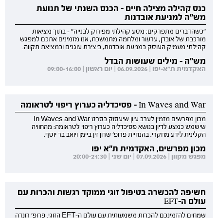
כנס קהילה מצילה חיים - הכנס השנתי של תנועת
מש"ה למניעת אובדנות
"כשהדברים מתפרקים: מסע קהילתי מפירוק לבנייה" - בתוך מציאות
מורכבת של אובדן, ערעור ומלחמה מתמשכת, אנו מזמינים אתכם למפגש
קהילתי מעמיק העוסק במניעת אובדנות, ביצירת עוגנים ובמציאת תקווה.
מש"ה - מילים שעושות הבדל
האקדמית ת"א-יפו | 06.09.2026 | יום ראשון | 09:00-16:00
In Waves and War - פסיכדליה כערוץ ריפוי לטראומה
מכון מפרשים מזמין לערב עיון שיעסוק בסרט In Waves and War
שישמש כמצע לדיון בנושא פסיכדליה כערוץ ריפוי לטראומה: מהחוויה
הקלינית לידע מחקרי. בהנחיית פרופ' שרון זין ביימן ויואב בר יוסף.
מכון מפרשים, האקדמית ת"א יפו
מפגש מקוון | 07.09.2026 | יום שני | 20:00-21:30
חשיפה להכשרה בטיפול זוגי ממוקד רגשות והכרות עם
עולם ה-EFT
שמחים להזמינכם להכרות משמעותית עם עולם ה-EFT הזוגי. פרופ' רונדה