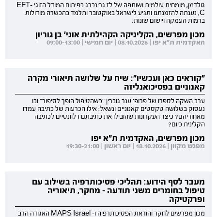
גולדמן, מומחית עולמית ושותפה של לז גרינברג בפיתוח המודל הזוגי EFT-
C, נענתה להזמנתנו ותגיע לישראל באוקטובר ותלמד בהכשרה מודולות
ברמות העמקה ויישום שונות.
מכון מפרשים, הקליניקה הקהילתית אוני' בן גוריון
האקדמית ת"א יפו | 08.10.2026 | יום חמישי | 09:00-13:00
"קוראים כאן ועכשיו": שיח על שלושה תיאורי מקרה
קאנוניים בפסיכואנליזה
ערב השקה לספרו של פרופ' ענר גוברין "כשהטיפול הופך לסיפור" ובו
נעסוק בשלושה טקסטים קאנוניים ונשאל: אילו הכרעות של כתיבה עמדו
מאחוריהם? כיצד העקרונות שהובילו את כתיבתם רלוונטיים לכתיבה
הקלינית כיום?
מכון מפרשים, האקדמית ת"א יפו
מפגש מקוון | 18.10.2026 | יום ראשון | 19:30-21:00
מעבר לסף הידוע: תהליכי פסיכותרפיה בשילוב עם
טיפול בחומרים משני תודעה - מחקר, תיאוריה
ופרקטיקה
מכון מפרשים לחקר והוראת הפסיכותרפיה ו- MAPS Israel האגודה הרב