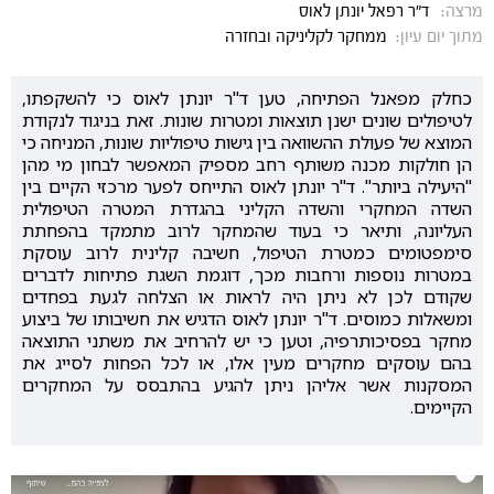
מרצה:
ד"ר רפאל יונתן לאוס
מתוך יום עיון:
ממחקר לקליניקה ובחזרה
כחלק מפאנל הפתיחה, טען ד"ר יונתן לאוס כי להשקפתו,
לטיפולים שונים ישנן תוצאות ומטרות שונות. זאת בניגוד לנקודת
המוצא של פעולת ההשוואה בין גישות טיפוליות שונות, המניחה כי
הן חולקות מכנה משותף רחב מספיק המאפשר לבחון מי מהן
"היעילה ביותר". ד"ר יונתן לאוס התייחס לפער מרכזי הקיים בין
השדה המחקרי והשדה הקליני בהגדרת המטרה הטיפולית
העליונה, ותיאר כי בעוד שהמחקר לרוב מתמקד בהפחתת
סימפטומים כמטרת הטיפול, חשיבה קלינית לרוב עוסקת
במטרות נוספות ורחבות מכך, דוגמת השגת פתיחות לדברים
שקודם לכן לא ניתן היה לראות או הצלחה לגעת בפחדים
ומשאלות כמוסים. ד"ר יונתן לאוס הדגיש את חשיבותו של ביצוע
מחקר בפסיכותרפיה, וטען כי יש להרחיב את משתני התוצאה
בהם עוסקים מחקרים מעין אלו, או לכל הפחות לסייג את
המסקנות אשר אליהן ניתן להגיע בהתבסס על המחקרים
הקיימים.