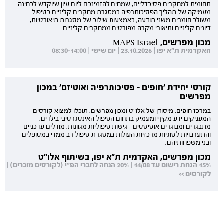
תחומית למחקרים פסיכדליים, שמחים להזמינכם ליום עיון שיוקדש לבחינה
מעמיקה של תהליך הפסיכותרפיה במסגרת מחקרים קליניים בטיפול
משולב חומרים משני תודעה, באמצעות שילוב של מסגרות תיאורטיות,
דיונים קליניים ותיאורי מקרה מפורטים ממחקרים קליניים.
מכון מפרשים, MAPS Israel
האקדמית ת"א יפו | 23.10.2026 | יום שישי | 08:30-14:00
קורסי יחידת 'חופים - פסיכותרפיה ואוטיזם' במכון
מפרשים
במרכז חופים, מיסודן של אלו"ט ומכון מפרשים, תוכלו למצוא קורסים
המעניקים ידע מקיף ומעמיק בתחום הטיפול האינטגרטיבי בילדים,
מתבגרים ומבוגרים אוטיסטים - גישות טיפוליות מגוונות, מודלים עדכניים
והתערבויות לסוגיות מרכזיות העולות במסגרת טיפול רב ממדי במטופלים
ובני משפחותיהם.
מכון מפרשים, האקדמית ת"א יפו, בשיתוף אלו"ט
15% הנחת רישום עד 14/08 | 20% הנחה לחברי הפ"י (לקורסים מוכרים) |
לקורסים >>