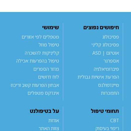
חיפושים נפוצים
שימושי
פסיכולוג
מטפלים לפי אזורים
פסיכולוג קליני
טיפול מוזל
אוטיזם | ASD
קליניקות להשכרה
אספרגר
טיפול בהפרעות אכילה
פיברומיאלגיה
מדור הספרים
הפרעת אישיות גבולית
לוח דרושים
מיינדפולנס
אבחון הפרעות קשב וריכוז
התמכרות
אינדקס מטפלים
תחומי טיפול
על בטיפולנט
CBT
אודות
ריפוי בעיסוק
צוות האתר