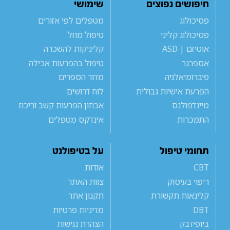
חיפושים נפוצים
שימושי
פסיכולוג
מטפלים לפי אזורים
פסיכולוג קליני
טיפול מוזל
אוטיזם | ASD
קליניקות להשכרה
אספרגר
טיפול בהפרעות אכילה
פיברומיאלגיה
מדור הספרים
הפרעת אישיות גבולית
לוח דרושים
מיינדפולנס
אבחון הפרעות קשב וריכוז
התמכרות
אינדקס מטפלים
תחומי טיפול
על בטיפולנט
CBT
אודות
ריפוי בעיסוק
צוות האתר
קלינאות תקשורת
תקנון אתר
DBT
מדיניות פרטיות
ביופידבק
הצהרת נגישות