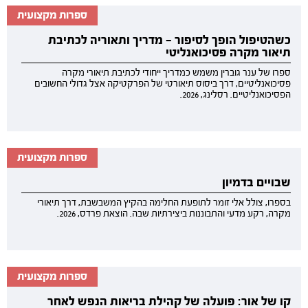
ספרות מקצועית
כשהטיפול הופך לסיפור — מדריך ותאוריה לכתיבת
תיאור מקרה פסיכואנליטי
ספרו של ענר גוברין משמש כמדריך ייחודי לכתיבת תיאורי מקרה
פסיכואנליטיים, דרך ביסוס תיאורטי של הפרקטיקה אצל גדולי החשובים
הפסיכואנליטיים. רסלינג, 2026.
ספרות מקצועית
שבויים בדמיון
בספרו, צולל אלי זומר לתופעת החלימה בהקיץ המשבשבת, דרך תיאורי
מקרה, רקע מדעי והתבוננות ביצירתיות שבה. הוצאת פרדס, 2026.
ספרות מקצועית
קו של אור: פועלה של קהילת בריאות הנפש לאחר