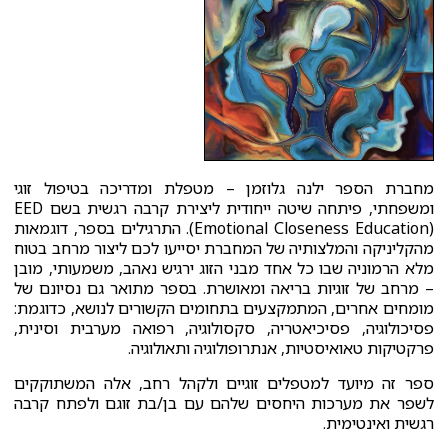
מחברת הספר ילנה גלוזמן – מטפלת ומדריכה בטיפול זוגי
ומשפחתי, פיתחה שיטה ייחודית ליצירת קרבה רגשית בשם EED
(Emotional Closeness Education). התרגילים בספר, דוגמאות
מהקליניקה והמלצותיה של המחברת יסייעו לכם ליצור מרחב בטוח
מלא הרמוניה שבו כל אחד מבני הזוג ירגיש נאהב, משמעותי, מובן
– מרחב של זוגיות בריאה ומאושרת. בספר מתואר גם נסיונם של
מומחים אחרים, המתמקצעים בתחומים הקשורים לנושא, כדוגמת:
פסיכולוגיה, פסיכיאטריה, סקסולוגיה, רפואה מערבית וסינית,
פרקטיקות טאואיסטיות, אנתרופולוגיה ותאולוגיה.
ספר זה מיועד למטפלים זוגיים ולקהל רחב, אלה המשתוקקים
לשפר את מערכות היחסים שלהם עם בן/בת זוגם ולפתח קרבה
רגשית ואינטימית.