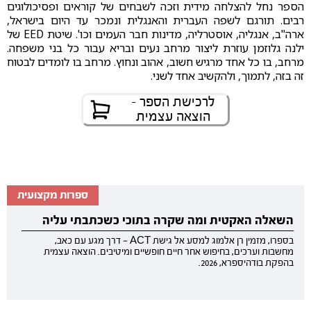
הספר נחל להצלחה מידית וזכה לשבחים של קוראים ופסיכולוגים
רבים. תורגם לשפה העברית והאנגלית ונמכר עד היום בישראל,
ארה"ב, אנגליה, אוסטרליה, מדינות חבר העמים וכו'. שיטת EED של
ילנה גלוזמן עוזרת ליצור מרחב נעים ובריא עבור כל בני משפחה.
מרחב, בו כל אחד מרגיש חשוב, אהוב ונחוץ. מרחב בו לומדים לבטוח
זה בזה, לתמוך, ולהקשיב אחד לשני.
לרכישת הספר -
הוצאה עצמית
ספרות מקצועית
השאלה האקטית ומה שקרה בתוכי כשכתבתי עליה
בספרו, מזמין רן אלמוג למסע אל גישת ACT — דרך מגע עם כאב,
מחשבות וערכים, בחיפוש אחר חיים חופשיים ומיטיבים. הוצאה עצמית
בהפקת בודהיספרא, 2026.