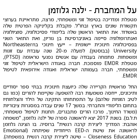
על המחברת - ילנה גלוזמן
מטפלת ומדריכה בטיפול זוגי ומשפחתי, מרצה, מתראיינת בערוצי
תקשורת שונים בארץ ובחו"ל. מקבלת בקליניקה הפרטית שלה
באשדוד. את התואר הראשון שלה בלימודי פסיכולוגיה, סוציולוגיה
ואנתרופולוגיה סיימה באוניברסיטת בן גוריון, ואת התואר השני
בפסיכולוגיה חינוכית יישומית – ייעץ חינוכי בNortheastern
University (בבוסטון). למעלה מ-20 שנה עובדת עם זוגות
ומשפחות. מתמחה בעבודה עם אנשים נפגעי טראומה (PTSD),
מטפלת EMDR מוסמכת. חברה באגודה הישראלית לטיפול זוגי
ומשפחתי, חברה בעמותה ישראלית ואגודה אירופאית לטיפול
EMDR.
החל מראשית הקריירה שלה כיועצת חינוכית בבתי ספר יסודיים
ותיכונים, ייחסה משמעות רבה להשפעה שקיימת להורים (כמו גם
לטיב הזוגיות שלהם) על התפתחותו התקינה של הילד והצלחותיו
בתחום הלימודי והחברתי. במשך 17 שנים עבדה במסגרות ציבוריות
(משרד החינוך, מרכז הורים מתבגרים, תחנות לטיפול משפחתי,
ת.ל.ם). בשנת 2017 יצא לראשונה ספרה של ילנה גלוזמן, "משפחה
אוהבת: המדריך ליצירת קרבה רגשית" ברוסיה. בו הציגה גלוזמן
לראשונה את שיטת ה-EED הייחודית שפיתחה (Emotional
Closeness Education – שיטה ליצירת קרבה רגשית במשפחה).