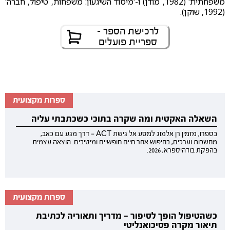
משפחתית' (1982, מודן) ו-'מיסוד השיגעון: משפחות, טיפול, חברה'
(1992, שוקן).
לרכישת הספר -
ספריית פועלים
ספרות מקצועית
השאלה האקטית ומה שקרה בתוכי כשכתבתי עליה
בספרו, מזמין רן אלמוג למסע אל גישת ACT — דרך מגע עם כאב,
מחשבות וערכים, בחיפוש אחר חיים חופשיים ומיטיבים. הוצאה עצמית
בהפקת בודהיספרא, 2026.
ספרות מקצועית
כשהטיפול הופך לסיפור — מדריך ותאוריה לכתיבת
תיאור מקרה פסיכואנליטי