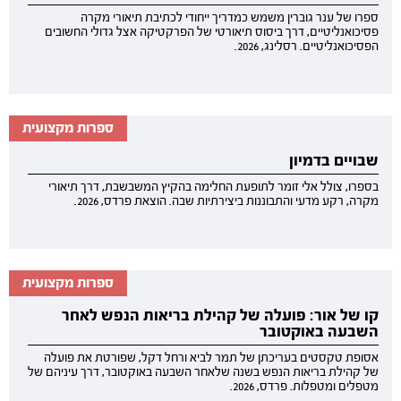
ספרו של ענר גוברין משמש כמדריך ייחודי לכתיבת תיאורי מקרה
פסיכואנליטיים, דרך ביסוס תיאורטי של הפרקטיקה אצל גדולי החשובים
הפסיכואנליטיים. רסלינג, 2026.
ספרות מקצועית
שבויים בדמיון
בספרו, צולל אלי זומר לתופעת החלימה בהקיץ המשבשבת, דרך תיאורי
מקרה, רקע מדעי והתבוננות ביצירתיות שבה. הוצאת פרדס, 2026.
ספרות מקצועית
קו של אור: פועלה של קהילת בריאות הנפש לאחר
השבעה באוקטובר
אסופת טקסטים בעריכתן של תמר לביא ורחל דקל, שפורטת את פועלה
של קהילת בריאות הנפש בשנה שלאחר השבעה באוקטובר, דרך עיניהם של
מטפלים ומטפלות. פרדס, 2026.