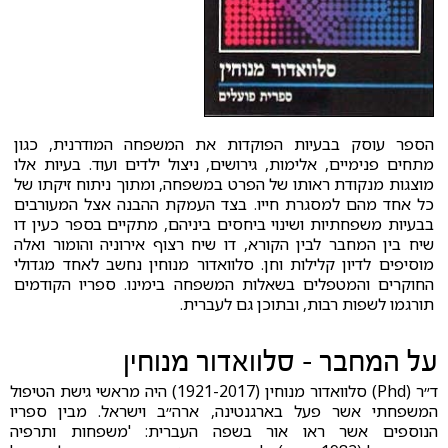
הספר עוסק בבעיות הפוקדות את המשפחה המודרנית, כגון
מתחים פנימיים, אלימות, גירושים, ניצול ילדים ועוד. בעיות אלו
מוצגות מנקודת ראותו של הפרט במשפחה, ומתוך ניתוח זיקתו של
כל אחד מהם למסגרת חייו. בצד העמקת ההבנה אצל המעורבים
בבעיות משפחתיות ושינוי ביחסים ביניהם, מתקיים בספר כעין דו
שיח בין המחבר לבין הקורא, דו שיח רצוף אירוניה והומור ואלה
מוסיפים לדיון קלילות וחן. סלוואדור מנוחין נחשב לאחד מגדולי
החוקרים והמטפלים בשאלות המשפחה בימינו. ספריו הקודמים
תורגמו לשפות רבות, ובתוכן גם לעברית.
על המחבר - סלוואדור מנוחין
ד״ר (Phd) סלוואדור מנוחין (1921-2017) היה מראשי גישת הטיפול
המשפחתי אשר פעל בארגנטינה, ארה״ב וישראל. מבין ספריו
הנוספים אשר ראו אור בשפה העברית: 'משפחות ותרפיה