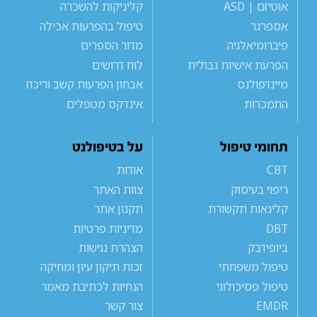
אוטיזם | ASD
קליניקות להשכרה
אספרגר
טיפול בהפרעות אכילה
פיברומיאלגיה
מדור הספרים
הפרעת אישיות גבולית
לוח דרושים
מיינדפולנס
אבחון הפרעות קשב וריכוז
התמכרות
אינדקס מטפלים
תחומי טיפול
על בטיפולנט
CBT
אודות
ריפוי בעיסוק
צוות האתר
קלינאות תקשורת
תקנון אתר
DBT
מדיניות פרטיות
ביופידבק
הצהרת נגישות
טיפול משפחתי
זכות תיקון עיון ומחיקה
טיפול פסיכולוגי
הנחיות לכתיבת מאמר
EMDR
צור קשר