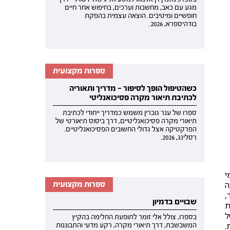
מגע עם כאב, מחשבות וערכים, בחיפוש אחר חיים
חופשיים ומיטיבים. הוצאה עצמית בהפקת
בודהיספרא, 2026.
ספרות מקצועית
כשהטיפול הופך לסיפור — מדריך ותאוריה
לכתיבת תיאור מקרה פסיכואנליטי
ספרו של ענר גוברין משמש כמדריך ייחודי לכתיבת
תיאורי מקרה פסיכואנליטיים, דרך ביסוס תיאורטי של
הפרקטיקה אצל גדולי החשובים הפסיכואנליטיים.
רסלינג, 2026.
מי
ה
ספרות מקצועית
,
שבויים בדמיון
ת
ל
בספרו, צולל אלי זומר לתופעת החלימה בהקיץ
ת.
המשבשבת, דרך תיאורי מקרה, רקע מדעי והתבוננות