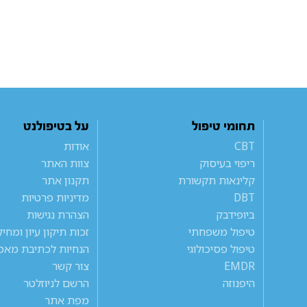
תחומי טיפול
על בטיפולנט
CBT
אודות
ריפוי בעיסוק
צוות האתר
קלינאות תקשורת
תקנון אתר
DBT
מדיניות פרטיות
ביופידבק
הצהרת נגישות
טיפול משפחתי
זכות תיקון עיון ומחי
טיפול פסיכולוגי
הנחיות לכתיבת מאמ
EMDR
צור קשר
היפנוזה
הרשם לניוזלטר
מפת אתר