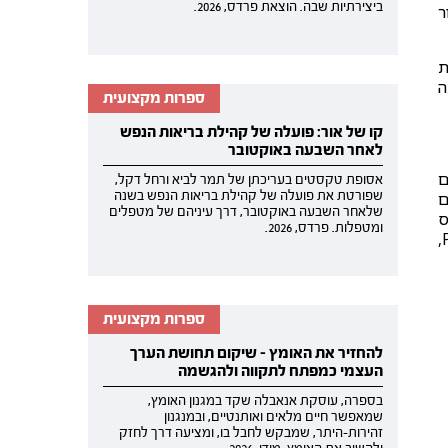
ביצירתיות שבה. הוצאת פרדס, 2026.
ר
ת
ה
ספרות מקצועית
קו של אור: פועלה של קהילת בריאות הנפש
לאחר השבעה באוקטובר
ם
אסופת טקסטים בעריכתן של תמר לביא ורחל דקל,
ם
שפורטת את פועלה של קהילת בריאות הנפש בשנה
שלאחר השבעה באוקטובר, דרך עיניהם של מטפלים
ס
ומטפלות. פרדס, 2026.
היום (2020) שיצא אף הוא בהוצאת תולעת ספרים; לספרה של חנה סגל Psychoanalysis, Literature and War (1997),
ספרות מקצועית
להחזיר את האומץ - שיקום תחושת הערך
העצמי כמפתח לתקווה ולהגשמה
בספרה, עוסקת אנאבלה שקד במגנון האומץ,
שמאפשר חיים מלאים ואותנטיים, ובמנגנון
זהירות-היתר, שמבקש לחבל בו, ומציעה דרך לחזק