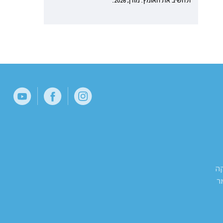
ולהשיב את האומץ. מודן, 2026.
קה
ר