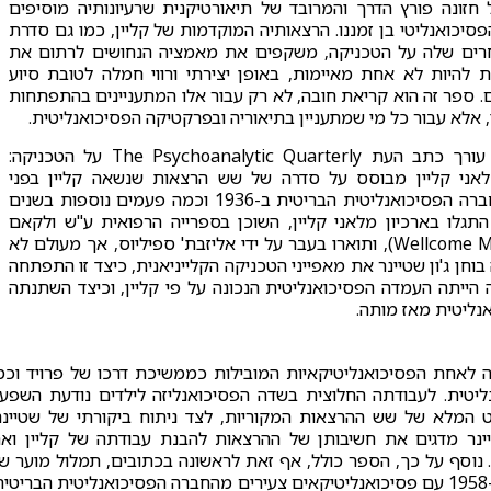
 חזונה פורץ הדרך והמרובד של תיאורטיקנית שרעיונותיה מוסיפים
סיכואנליטי בן זמננו. הרצאותיה המוקדמות של קליין, כמו גם סדרת
רים שלה על הטכניקה, משקפים את מאמציה הנחושים לרתום את
ות להיות לא אחת מאיימות, באופן יצירתי ורווי חמלה לטובת סיוע
 ספר זה הוא קריאת חובה, לא רק עבור אלו המתעניינים בהתפתחות
 אלא עבור כל מי שמתעניין בתיאוריה ובפרקטיקה הפסיכואנליטית.
ד"ר ג'יי גרינברג, עורך כתב העת The Psychoanalytic Quarterly על הטכניקה:
ני קליין מבוסס על סדרה של שש הרצאות שנשאה קליין בפני
סטודנטים של החברה הפסיכואנליטית הבריטית ב-1936 וכמה פעמים נוספות בשנים
תגלו בארכיון מלאני קליין, השוכן בספרייה הרפואית ע"ש ולקאם
(Wellcome Medical Library), ותוארו בעבר על ידי אליזבת' ספיליוס, אך מעולם לא
בוחן ג'ון שטיינר את מאפייני הטכניקה הקלייניאנית, כיצד זו התפתחה
 הייתה העמדה הפסיכואנליטית הנכונה על פי קליין, וכיצד השתנתה
נליטית מאז מותה.
ין, אשר היגרה מברלין לאנגליה ב-1927, הייתה לאחת הפסיכואנליטיקאיות המובילות כממשיכת דרכו של פרויד וכ
יטית. לעבודתה החלוצית בשדה הפסיכואנליזה לילדים נודעת השפע
המלא של שש ההרצאות המקוריות, לצד ניתוח ביקורתי של שטיינר
טיינר מדגים את חשיבותן של ההרצאות להבנת עבודתה של קליין וא
 נוסף על כך, הספר כולל, אף זאת לראשונה בכתובים, תמלול מוער ש
הקלטות שנשתמרו, ובהן תיעוד של סמינר שערכה קליין ב-1958 עם פסיכואנליטיקאים צעירים מהחברה הפסיכואנליטית הבריטי