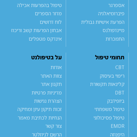
אספרגר
טיפול בהפרעות אכילה
פיברומיאלגיה
מדור הספרים
הפרעת אישיות גבולית
לוח דרושים
מיינדפולנס
אבחון הפרעות קשב וריכוז
התמכרות
אינדקס מטפלים
תחומי טיפול
על בטיפולנט
CBT
אודות
ריפוי בעיסוק
צוות האתר
קלינאות תקשורת
תקנון אתר
DBT
מדיניות פרטיות
ביופידבק
הצהרת נגישות
טיפול משפחתי
זכות תיקון עיון ומחיקה
טיפול פסיכולוגי
הנחיות לכתיבת מאמר
EMDR
צור קשר
היפנוזה
הרשם לניוזלטר