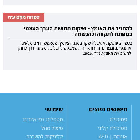
ספרות מקצועית
להחזיר את האומץ - שיקום תחושת הערך העצמי
כמפתח לתקווה ולהגשמה
בספרה, עוסקת אנאבלה שקד במגנון האומץ, שמאפשר חיים מלאים
ואותנטיים, ובמנגנון זהירות-היתר, שמבקש לחבל בו, ומציעה דרך לחזק
ולהשיב את האומץ. מודן, 2026.
חיפושים נפוצים
שימושי
פסיכולוג
מטפלים לפי אזורים
פסיכולוג קליני
טיפול מוזל
אוטיזם | ASD
קליניקות להשכרה