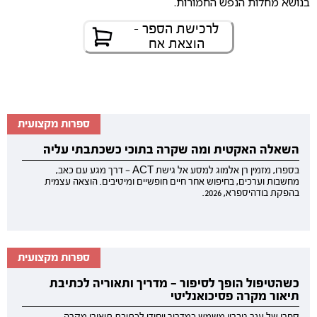
בנושא מחלות הנפש החמורות.
לרכישת הספר -
הוצאת אח
ספרות מקצועית
השאלה האקטית ומה שקרה בתוכי כשכתבתי עליה
בספרו, מזמין רן אלמוג למסע אל גישת ACT — דרך מגע עם כאב,
מחשבות וערכים, בחיפוש אחר חיים חופשיים ומיטיבים. הוצאה עצמית
בהפקת בודהיספרא, 2026.
ספרות מקצועית
כשהטיפול הופך לסיפור — מדריך ותאוריה לכתיבת
תיאור מקרה פסיכואנליטי
ספרו של ענר גוברין משמש כמדריך ייחודי לכתיבת תיאורי מקרה