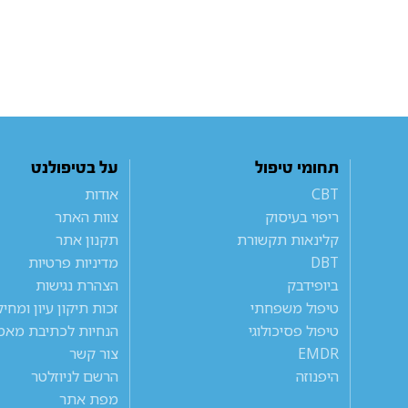
תחומי טיפול
על בטיפולנט
CBT
אודות
ריפוי בעיסוק
צוות האתר
קלינאות תקשורת
תקנון אתר
DBT
מדיניות פרטיות
ביופידבק
הצהרת נגישות
טיפול משפחתי
זכות תיקון עיון ומחי
טיפול פסיכולוגי
הנחיות לכתיבת מאמ
EMDR
צור קשר
היפנוזה
הרשם לניוזלטר
מפת אתר