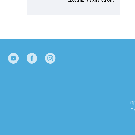
ולהשיב את האומץ. מודן, 2026.
קה
ר