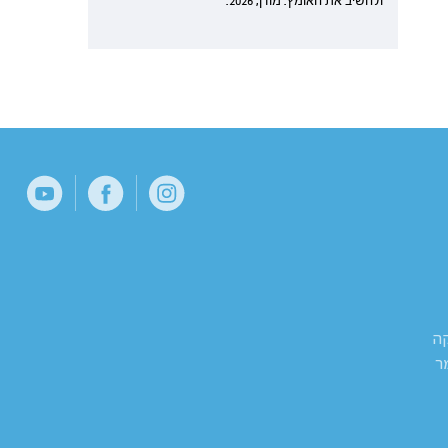
ולהשיב את האומץ. מודן, 2026.
קה
ר