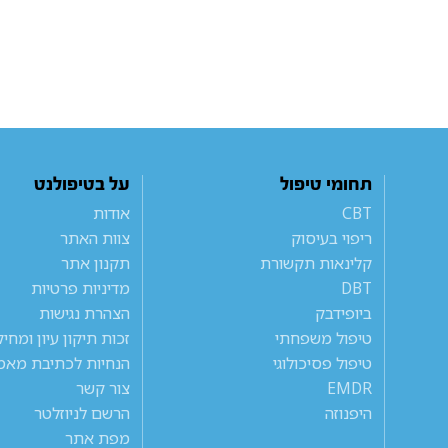
תחומי טיפול
על בטיפולנט
CBT
אודות
ריפוי בעיסוק
צוות האתר
קלינאות תקשורת
תקנון אתר
DBT
מדיניות פרטיות
ביופידבק
הצהרת נגישות
טיפול משפחתי
זכות תיקון עיון ומחי
טיפול פסיכולוגי
הנחיות לכתיבת מאמ
EMDR
צור קשר
היפנוזה
הרשם לניוזלטר
מפת אתר