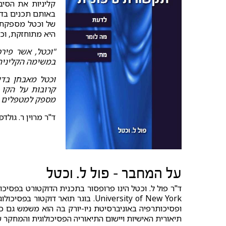
קליניות את הסיב
באותם תכנים בדיו
של וכטל מספקת ג
היא מתוחזקת, וכי
"וכטל, אשר פירס
במשימה הקלינית
וכטל מאבחן בדי
קרובות על הקו 
מספק למטפלים עק
ד"ר מרוין ר. גולדפריד, ersity of New York
על המחבר - פול ל. וכטל
University of New York. בוגר תואר 
ופסיכותרפיה באוניברסיטת ניו-יורק בה הוא משמש גם כ
תיאורית האישיות ויישום התיאוריה הפסיכולוגית והמחקר 