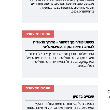
מגע עם כאב, מחשבות וערכים, בחיפוש אחר חיים
חופשיים ומיטיבים. הוצאה עצמית בהפקת
בודהיספרא, 2026.
ספרות מקצועית
כשהטיפול הופך לסיפור — מדריך ותאוריה
לכתיבת תיאור מקרה פסיכואנליטי
ספרו של ענר גוברין משמש כמדריך ייחודי לכתיבת
תיאורי מקרה פסיכואנליטיים, דרך ביסוס תיאורטי של
הפרקטיקה אצל גדולי החשובים הפסיכואנליטיים.
רסלינג, 2026.
ספרות מקצועית
Cit
ה
שבויים בדמיון
,
בספרו, צולל אלי זומר לתופעת החלימה בהקיץ
המשבשבת, דרך תיאורי מקרה, רקע מדעי והתבוננות