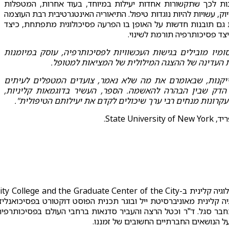
ות לכך שתקשורות אחדות יעילות במיוחד, בעוד אחרות, המטפלות
ק, עשויות להיות נוגדות טיפול. התיאוריה האינטגרטיבית רבת העוצמה
ם תובנות חדשות על האופן בו הפרעה פסיכולוגית מתפתחת, כיצד
צד פסיכותרפיה תורמת לשינוי.
ומיו מובילים בגישות העכשוויות לפסיכותרפיה, עוסק במיומנות
 העדינה של ההצגה המילולית של המציאות למטופל.
יקנות, שבאומרם את מה שלא נאמר, צועדים המטפלים לעיתים
הדק שבין הבהרה להאשמה. הספר, העשיר בדוגמאות קליניות,
רונות מנחים רבי ערך שיכולים לקדם את יעילותם הטיפולית".
State Univ.
ד"ר פול ל. וכטל הינו פרופסור בתכנית הדוקטורט בפסיכולוגיה קלינית ב-y College and the Graduate Center of the City
דוקטור בפסיכולוגיה קלינית מאוניברסיטת ייל ובוגר תכנית הפוסט דוקטורט בפסיכואנליז
חבר סגל. ד"ר וכטל הרצה והעביר סדנאות ברחבי העולם בפסיכותרפיה
על הנושאים החברתיים החשובים של זמננו.