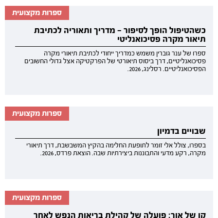
ספרות מקצועית
כשהטיפול הופך לסיפור — מדריך ותאוריה לכתיבת
תיאור מקרה פסיכואנליטי
ספרו של ענר גוברין משמש כמדריך ייחודי לכתיבת תיאורי מקרה
פסיכואנליטיים, דרך ביסוס תיאורטי של הפרקטיקה אצל גדולי החשובים
הפסיכואנליטיים. רסלינג, 2026.
ספרות מקצועית
שבויים בדמיון
בספרו, צולל אלי זומר לתופעת החלימה בהקיץ המשבשבת, דרך תיאורי
מקרה, רקע מדעי והתבוננות ביצירתיות שבה. הוצאת פרדס, 2026.
ספרות מקצועית
קו של אור: פועלה של קהילת בריאות הנפש לאחר