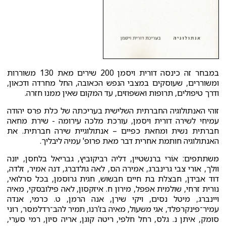
במבחר זה כינסה דורית ויסמן 200 שירים מאת 130 משוררות
ומשוררים, שעוסקים במצבי הנפש הכאובה, החל מחרדה ודכאון,
ודרך טיפולים, תרופות ואשפוזים, עד המקום שאין ממנו חזרה.
זוהי האנתולוגיה החברתית השלישית בעריכתה של כלת פרס יהודה
עמיחי לשירה דורית ויסמן, עורכת מלכה עירומה - שירת מחאה
חברתית נשית ומחאת כפיים – אנתולוגיית שירה חברתית. את
האנתולוגיה חותמת אחרית דבר מאת פרופ' עמיה ליבליך.
משתתפים: אוֹרי ברנשטיין, דליה רביקוביץ, גבריאל בלחסן, יונה
וולך, אורי צבי גרינברג, אמירה הס, לאה גולדברג, דנה אמיר, זלדה,
דוד אבידן, חבצלת בת חיים חבשוש, חגית גרוסמן, בכל סרלואי,
נורית זרחי, שולמית אפפל, מירון ח. איזקסון, לאה פילובסקי, מאיה
ויינברג, מיטל נסים, ויקי שירן, אנה הרמן, ט. כרמי, אנדה
עמיר־פינקרפלד, אגי משעול, מאיה בז’רנו, תמיר להב־רדלמסר, רוני
סומק, איתן נ. גלס, רחל חלפי, ריטה קוגן, אריה סיון, רמי סערי,