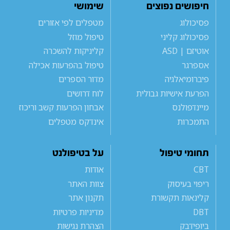
חיפושים נפוצים
שימושי
פסיכולוג
מטפלים לפי אזורים
פסיכולוג קליני
טיפול מוזל
אוטיזם | ASD
קליניקות להשכרה
אספרגר
טיפול בהפרעות אכילה
פיברומיאלגיה
מדור הספרים
הפרעת אישיות גבולית
לוח דרושים
מיינדפולנס
אבחון הפרעות קשב וריכוז
התמכרות
אינדקס מטפלים
תחומי טיפול
על בטיפולנט
CBT
אודות
ריפוי בעיסוק
צוות האתר
קלינאות תקשורת
תקנון אתר
DBT
מדיניות פרטיות
ביופידבק
הצהרת נגישות