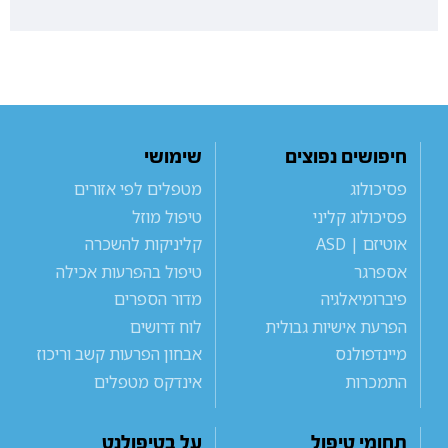
חיפושים נפוצים
שימושי
פסיכולוג
מטפלים לפי אזורים
פסיכולוג קליני
טיפול מוזל
אוטיזם | ASD
קליניקות להשכרה
אספרגר
טיפול בהפרעות אכילה
פיברומיאלגיה
מדור הספרים
הפרעת אישיות גבולית
לוח דרושים
מיינדפולנס
אבחון הפרעות קשב וריכוז
התמכרות
אינדקס מטפלים
תחומי טיפול
על בטיפולנט