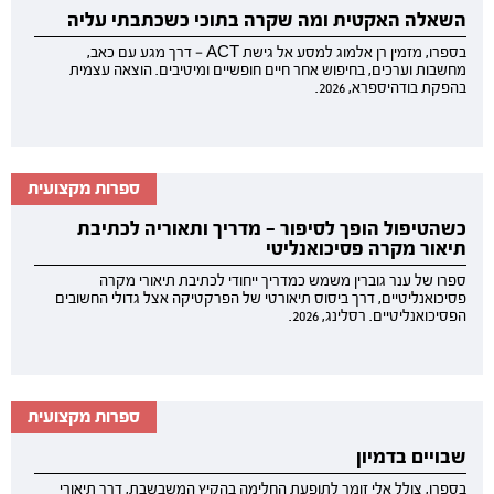
השאלה האקטית ומה שקרה בתוכי כשכתבתי עליה
בספרו, מזמין רן אלמוג למסע אל גישת ACT — דרך מגע עם כאב,
מחשבות וערכים, בחיפוש אחר חיים חופשיים ומיטיבים. הוצאה עצמית
בהפקת בודהיספרא, 2026.
ספרות מקצועית
כשהטיפול הופך לסיפור — מדריך ותאוריה לכתיבת
תיאור מקרה פסיכואנליטי
ספרו של ענר גוברין משמש כמדריך ייחודי לכתיבת תיאורי מקרה
פסיכואנליטיים, דרך ביסוס תיאורטי של הפרקטיקה אצל גדולי החשובים
הפסיכואנליטיים. רסלינג, 2026.
ספרות מקצועית
שבויים בדמיון
בספרו, צולל אלי זומר לתופעת החלימה בהקיץ המשבשבת, דרך תיאורי