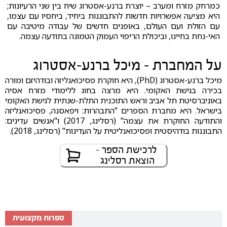
כמרחק מזרח ומערב – יוצרת ברנע-אסטרוג שיח בין שני הרעיונות;
היא מציעה אפשרויות חדשות להתבוננות ביחיד, ביחסיו עם עצמו,
עם הזולת ועם העולם, באופנים חדשים של עבודה מיטיבה עם
האי-נחת בחיינו, וביכולת הריפוי העמוק הטמונה בתודעה עצמה.
על המחברת - מיכל ברנע-אסטרוג
מיכל ברנע-אסטרוג (PhD), היא חוקרת פסיכואנליזה ובודהיזם ומורה
בכירה בגישת האקומי. היא מרצה בחוג ללימודי מזרח אסיה
באוניברסיטת תל אביב וראש התוכנית התלת-שנתית לגישת האקומי
בישראל. היא מחברת הספרים "התבהרות: ויפאסנה, פסיכואנליזה
והתודעה החוקרת את עצמה" (רסלינג, 2017) ו"אנשים עדינים:
התבוננות בודהיסטית ופסיכואנליטית על העדינות" (רסלינג, 2018).
לרכישת הספר -
הוצאת רסלינג
ספרות מקצועית