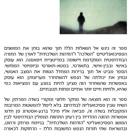
ספר זה ניגש אל השאלות הללו תוך שהוא בוחן את המושגים
הפסיכואנליטיים "השלכה" ו"הזדהות השלכתית" לאורן של התורה
הבודהיסטית המוקדמת ויישומה במדיטציית ויפאסנה. הוא עוסק
באישי ובבין-אישי, בתאורטי, במטא-תאורטי וביומיומי המוחשי.
הספר מביט אל תוך ברירות המחדל הטוות את המצב האנושי,
ובוחן את יכולתה של הנפש להשתחרר מעריצותן. הוא עוסק
באפשרות שהשחרור הזה מציע: להיות במגע עם המציאות כפי
שהיא, ולחיות חיים יותר אתיים ופחות תגובתיים.
ספר זה הוא תוצאה של מחקר חלוצי ומקורי בשדה המרתק של
השיח שבין פסיכואנליזה לבודהיזם. בלא ליפול להפשטות המרובות
המקובלות בשדה זה, מביאה אליו מיכל ברנע-אסטרוג פן חדש:
אפשרות ההזנה ההדדית בין רעיון התהוות הגומלין הבודהיסטי לבין
המושג הפסיכואנליטי "הזדהות השלכתית". בניתוח מרתק ורהוט,
ובהשראת שתי תורות הנפש החשובות הללו – הרחוקות לכאורה