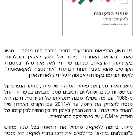
בין תשע ההרצאות המופיעות בספר מחבר חוט מנחה – מושג
האחד בהוראה האחרונה ביותר של ז'אק לאקאן והשלכותיו
בקליניקה. ההרצאות, שניתנו על ידי ז'אק אלן מילר במסגרת
הקורסים שהוא מעביר תחת הכותרת "אוריינטציה לאקאניאנית",
לוקטו ותורגמו בקפידה לאסופה זו על ידי קלאודיה אידן.
מושג האחד מניע את פיתולי המחקר של מילר, מחקר הנפרש על
פני עשרות שנים, ושחלקים חשובים ממנו מובאים בספר זה, החל
מ-1986, עם מה שמילר מכנה ״תשוקתו של הנוירוטי״, דרכה הוא
מנסה להצדיק את קיומו, עד ל-2011 עם הקורס האחרון שלו
"האחד כולו לבדו", בו הוא הבחין באופן חד בין ההוויה לבין קיומו של
האדם, או LOM, על פי הלוגיקה הבורומאית.
מילר, בדומה ללאקאן, מתחיל את הוראתו בכל שנה מחדש
ב"מונולוגים בזיג-זג" כדי לפלס את דרכו בדברי לאקאן. הוא מזכיר