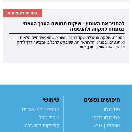
ספרות מקצועית
להחזיר את האומץ - שיקום תחושת הערך העצמי
כמפתח לתקווה ולהגשמה
בספרה, עוסקת אנאבלה שקד במגנון האומץ, שמאפשר חיים מלאים
ואותנטיים, ובמנגנון זהירות-היתר, שמבקש לחבל בו, ומציעה דרך לחזק
ולהשיב את האומץ. מודן, 2026.
חיפושים נפוצים
שימושי
פסיכולוג
מטפלים לפי אזורים
פסיכולוג קליני
טיפול מוזל
אוטיזם | ASD
קליניקות להשכרה