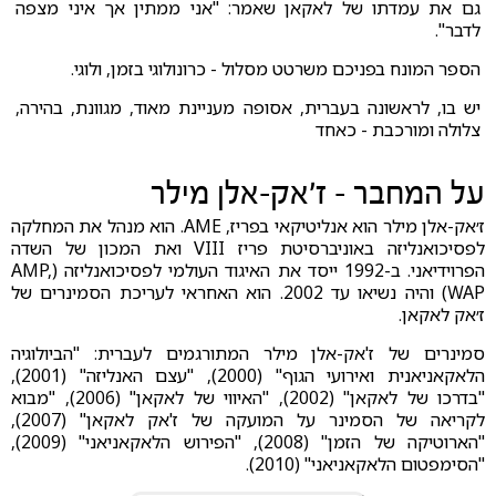
גם את עמדתו של לאקאן שאמר: "אני ממתין אך איני מצפה
לדבר".
הספר המונח בפניכם משרטט מסלול - כרונולוגי בזמן, ולוגי.
יש בו, לראשונה בעברית, אסופה מעניינת מאוד, מגוונת, בהירה,
צלולה ומורכבת - כאחד
על המחבר - ז׳אק-אלן מילר
ז׳אק-אלן מילר הוא אנליטיקאי בפריז, AME. הוא מנהל את המחלקה
לפסיכואנליזה באוניברסיטת פריז VIII ואת המכון של השדה
הפרוידיאני. ב-1992 ייסד את האיגוד העולמי לפסיכואנליזה (AMP,
WAP) והיה נשיאו עד 2002. הוא האחראי לעריכת הסמינרים של
ז׳אק לאקאן.
סמינרים של ז'אק-אלן מילר המתורגמים לעברית: "הביולוגיה
הלאקאניאנית ואירועי הגוף" (2000), "עצם האנליזה" (2001),
"בדרכו של לאקאן" (2002), "האיווי של לאקאן" (2006), "מבוא
לקריאה של הסמינר על המועקה של ז'אק לאקאן" (2007),
"הארוטיקה של הזמן" (2008), "הפירוש הלאקאניאני" (2009),
"הסימפטום הלאקאניאני" (2010).