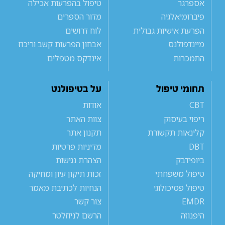
אספרגר
טיפול בהפרעות אכילה
פיברומיאלגיה
מדור הספרים
הפרעת אישיות גבולית
לוח דרושים
מיינדפולנס
אבחון הפרעות קשב וריכוז
התמכרות
אינדקס מטפלים
תחומי טיפול
על בטיפולנט
CBT
אודות
ריפוי בעיסוק
צוות האתר
קלינאות תקשורת
תקנון אתר
DBT
מדיניות פרטיות
ביופידבק
הצהרת נגישות
טיפול משפחתי
זכות תיקון עיון ומחיקה
טיפול פסיכולוגי
הנחיות לכתיבת מאמר
EMDR
צור קשר
היפנוזה
הרשם לניוזלטר