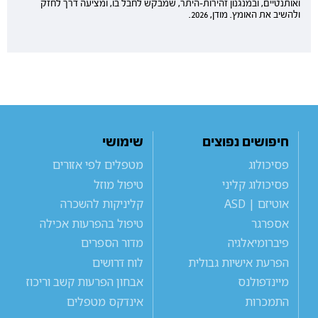
ואותנטיים, ובמנגנון זהירות-היתר, שמבקש לחבל בו, ומציעה דרך לחזק
ולהשיב את האומץ. מודן, 2026.
חיפושים נפוצים
שימושי
פסיכולוג
מטפלים לפי אזורים
פסיכולוג קליני
טיפול מוזל
אוטיזם | ASD
קליניקות להשכרה
אספרגר
טיפול בהפרעות אכילה
פיברומיאלגיה
מדור הספרים
הפרעת אישיות גבולית
לוח דרושים
מיינדפולנס
אבחון הפרעות קשב וריכוז
התמכרות
אינדקס מטפלים