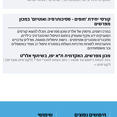
קורסי יחידת 'חופים - פסיכותרפיה ואוטיזם' במכון
מפרשים
במרכז חופים, מיסודן של אלו"ט ומכון מפרשים, תוכלו למצוא קורסים
המעניקים ידע מקיף ומעמיק בתחום הטיפול האינטגרטיבי בילדים,
מתבגרים ומבוגרים אוטיסטים - גישות טיפוליות מגוונות, מודלים עדכניים
והתערבויות לסוגיות מרכזיות העולות במסגרת טיפול רב ממדי במטופלים
ובני משפחותיהם.
מכון מפרשים, האקדמית ת"א יפו, בשיתוף אלו"ט
15% הנחת רישום עד 14/08 | 20% הנחה לחברי הפ"י (לקורסים מוכרים) |
לקורסים >>
חיפושים נפוצים
שימושי