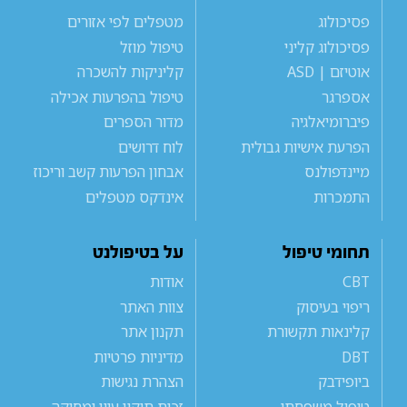
פסיכולוג
מטפלים לפי אזורים
פסיכולוג קליני
טיפול מוזל
אוטיזם | ASD
קליניקות להשכרה
אספרגר
טיפול בהפרעות אכילה
פיברומיאלגיה
מדור הספרים
הפרעת אישיות גבולית
לוח דרושים
מיינדפולנס
אבחון הפרעות קשב וריכוז
התמכרות
אינדקס מטפלים
תחומי טיפול
על בטיפולנט
CBT
אודות
ריפוי בעיסוק
צוות האתר
קלינאות תקשורת
תקנון אתר
DBT
מדיניות פרטיות
ביופידבק
הצהרת נגישות
טיפול משפחתי
זכות תיקון עיון ומחיקה