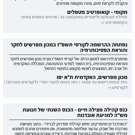
והקבלה לקראת סיום, נותרו מקומות אחרונים
מקומי - קואופרטיב מטפלים
תחילת העסקה ולימודים באוקטובר 26 | פרטים נוספים באתר
הקואופרטיב >>
נפתחה ההרשמה לקורסי תשפ"ז במכון מפרשים לחקר
והוראת הפסיכותרפיה
מוזמנים להירשם למגוון הרחב של קורסי תשפ"ז מבית מכון מפרשים לחקר
והוראת הפסיכותרפיה, בית הספר למדעי ההתנהגות, המכללה האקדמית
תל אביב-יפו, המוצעים לאנשי מקצוע בתחומי הטיפול.
מכון מפרשים, האקדמית ת"א יפו
15% הנחת רישום עד 14/08 | 20% הנחה לחברי הפ"י (לקורסים מוכרים) |
לקורסים >>
כנס קהילה מצילה חיים - הכנס השנתי של תנועת
מש"ה למניעת אובדנות
"כשהדברים מתפרקים: מסע קהילתי מפירוק לבנייה" - בתוך מציאות
מורכבת של אובדן, ערעור ומלחמה מתמשכת, אנו מזמינים אתכם למפגש
קהילתי מעמיק העוסק במניעת אובדנות, ביצירת עוגנים ובמציאת תקווה.