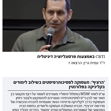
CBTI באמצעות פרסונליזציה דיגיטלית
ד"ר עמית גרין: הרצאה 7
'הרציף': תעסוקה לפסיכותרפיסטים בשילוב לימודים
בקליניקה בפלורנטין
עו"ס לאחר MSW במסלול טיפולי? מעוניינים לשמור על רצף מקצועי בין
תואר שני לבין בי"ס לפסיכותרפיה? מעוניינים להתמקצע ולצבור ניסיון
תעסוקתי בדרך לקליניקה פרטית? הגש/י מועמדות לתכנית ההכשרה של
מדרשת 'הרציף', תכנית המשלבת תעסוקה ולימודים, בחסות הבית
המקצועי של קואופרטיב המטפלים הותיק 'מקומי'. הזדרזו! תהליך המיון