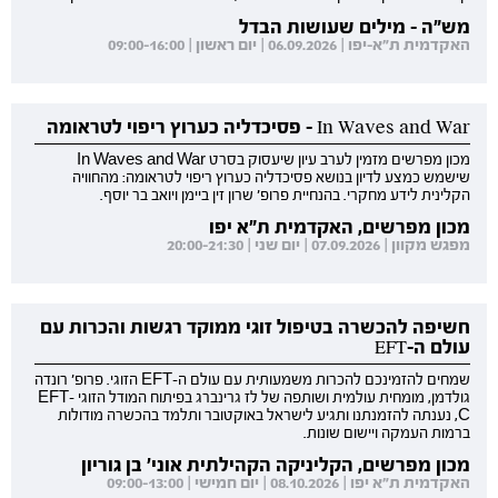
מש"ה - מילים שעושות הבדל
האקדמית ת"א-יפו | 06.09.2026 | יום ראשון | 09:00-16:00
In Waves and War - פסיכדליה כערוץ ריפוי לטראומה
מכון מפרשים מזמין לערב עיון שיעסוק בסרט In Waves and War
שישמש כמצע לדיון בנושא פסיכדליה כערוץ ריפוי לטראומה: מהחוויה
הקלינית לידע מחקרי. בהנחיית פרופ' שרון זין ביימן ויואב בר יוסף.
מכון מפרשים, האקדמית ת"א יפו
מפגש מקוון | 07.09.2026 | יום שני | 20:00-21:30
חשיפה להכשרה בטיפול זוגי ממוקד רגשות והכרות עם
עולם ה-EFT
שמחים להזמינכם להכרות משמעותית עם עולם ה-EFT הזוגי. פרופ' רונדה
גולדמן, מומחית עולמית ושותפה של לז גרינברג בפיתוח המודל הזוגי EFT-
C, נענתה להזמנתנו ותגיע לישראל באוקטובר ותלמד בהכשרה מודולות
ברמות העמקה ויישום שונות.
מכון מפרשים, הקליניקה הקהילתית אוני' בן גוריון
האקדמית ת"א יפו | 08.10.2026 | יום חמישי | 09:00-13:00