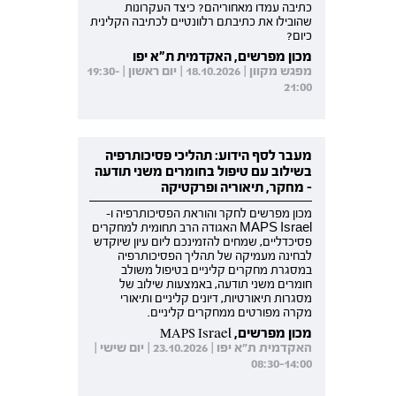
כתיבה עמדו מאחוריהם? כיצד העקרונות
שהובילו את כתיבתם רלוונטיים לכתיבה הקלינית
כיום?
מכון מפרשים, האקדמית ת"א יפו
מפגש מקוון | 18.10.2026 | יום ראשון | 19:30-
21:00
מעבר לסף הידוע: תהליכי פסיכותרפיה
בשילוב עם טיפול בחומרים משני תודעה
- מחקר, תיאוריה ופרקטיקה
מכון מפרשים לחקר והוראת הפסיכותרפיה ו-
MAPS Israel האגודה הרב תחומית למחקרים
פסיכדליים, שמחים להזמינכם ליום עיון שיוקדש
לבחינה מעמיקה של תהליך הפסיכותרפיה
במסגרת מחקרים קליניים בטיפול משולב
חומרים משני תודעה, באמצעות שילוב של
מסגרות תיאורטיות, דיונים קליניים ותיאורי
מקרה מפורטים ממחקרים קליניים.
מכון מפרשים, MAPS Israel
האקדמית ת"א יפו | 23.10.2026 | יום שישי |
08:30-14:00