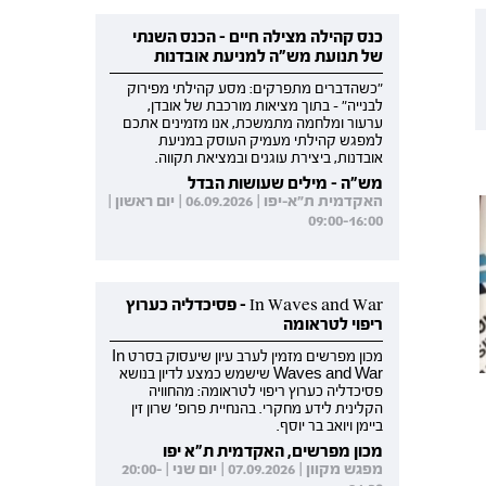
כנס קהילה מצילה חיים - הכנס השנתי
של תנועת מש"ה למניעת אובדנות
"כשהדברים מתפרקים: מסע קהילתי מפירוק
לבנייה" - בתוך מציאות מורכבת של אובדן,
ערעור ומלחמה מתמשכת, אנו מזמינים אתכם
למפגש קהילתי מעמיק העוסק במניעת
אובדנות, ביצירת עוגנים ובמציאת תקווה.
מש"ה - מילים שעושות הבדל
האקדמית ת"א-יפו | 06.09.2026 | יום ראשון |
09:00-16:00
In Waves and War - פסיכדליה כערוץ
ריפוי לטראומה
מכון מפרשים מזמין לערב עיון שיעסוק בסרט In
Waves and War שישמש כמצע לדיון בנושא
פסיכדליה כערוץ ריפוי לטראומה: מהחוויה
הקלינית לידע מחקרי. בהנחיית פרופ' שרון זין
ביימן ויואב בר יוסף.
מכון מפרשים, האקדמית ת"א יפו
מפגש מקוון | 07.09.2026 | יום שני | 20:00-