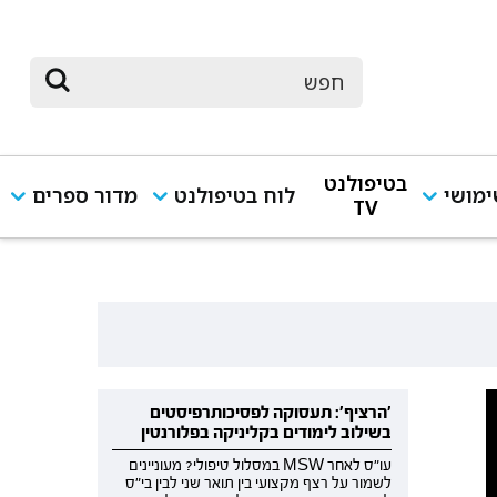
בטיפולנט
מושי
לוח בטיפולנט
מדור ספרים
TV
'הרציף': תעסוקה לפסיכותרפיסטים
בשילוב לימודים בקליניקה בפלורנטין
עו"ס לאחר MSW במסלול טיפולי? מעוניינים
לשמור על רצף מקצועי בין תואר שני לבין בי"ס