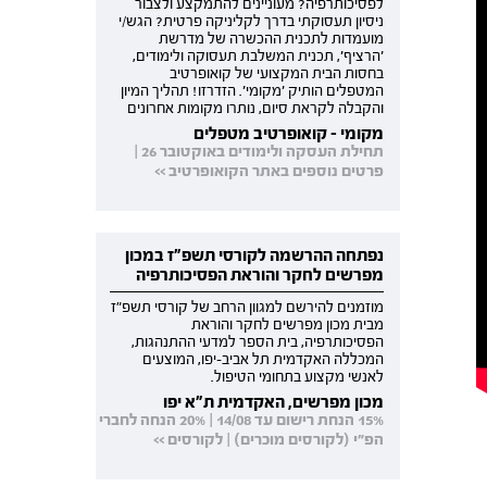
לפסיכותרפיה? מעוניינים להתמקצע ולצבור
ניסיון תעסוקתי בדרך לקליניקה פרטית? הגש/י
מועמדות לתכנית ההכשרה של מדרשת
'הרציף', תכנית המשלבת תעסוקה ולימודים,
בחסות הבית המקצועי של קואופרטיב
המטפלים הותיק 'מקומי'. הזדרזו! תהליך המיון
והקבלה לקראת סיום, נותרו מקומות אחרונים
מקומי - קואופרטיב מטפלים
תחילת העסקה ולימודים באוקטובר 26 |
פרטים נוספים באתר הקואופרטיב >>
נפתחה ההרשמה לקורסי תשפ"ז במכון
מפרשים לחקר והוראת הפסיכותרפיה
מוזמנים להירשם למגוון הרחב של קורסי תשפ"ז
מבית מכון מפרשים לחקר והוראת
הפסיכותרפיה, בית הספר למדעי ההתנהגות,
המכללה האקדמית תל אביב-יפו, המוצעים
לאנשי מקצוע בתחומי הטיפול.
מכון מפרשים, האקדמית ת"א יפו
15% הנחת רישום עד 14/08 | 20% הנחה לחברי
הפ"י (לקורסים מוכרים) | לקורסים >>