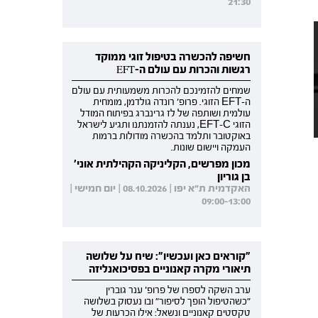
21:30
חשיפה להכשרה בטיפול זוגי ממוקד
רגשות והכרות עם עולם ה-EFT
שמחים להזמינכם להכרות משמעותית עם עולם
ה-EFT הזוגי. פרופ' רונדה גולדמן, מומחית
עולמית ושותפה של לז גרינברג בפיתוח המודל
הזוגי EFT-C, נענתה להזמנתנו ותגיע לישראל
באוקטובר ותלמד בהכשרה מודולות ברמות
העמקה ויישום שונות.
מכון מפרשים, הקליניקה הקהילתית אוני'
בן גוריון
האקדמית ת"א יפו | 08.10.2026 | יום חמישי |
09:00-13:00
"קוראים כאן ועכשיו": שיח על שלושה
תיאורי מקרה קאנוניים בפסיכואנליזה
ערב השקה לספרו של פרופ' ענר גוברין
"כשהטיפול הופך לסיפור" ובו נעסוק בשלושה
טקסטים קאנוניים ונשאל: אילו הכרעות של