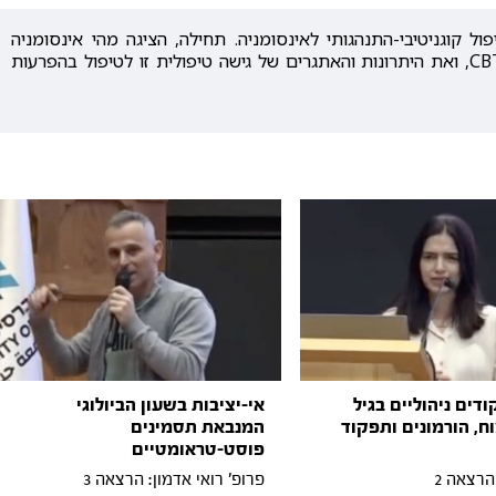
ר הציגה בהרצאתה את הטיפול ה-CBT-I, טיפול קוגניטיבי-התנהגותי לאינסומניה. תחילה, הציגה מהי אינסומניה
ולאחר מכן את רכיבי הטיפול באינסומניה בגישת ה-CBT, ואת היתרונות והאתגרים של גישה טיפולית זו לטיפול בהפרעות
דים ניהוליים בגיל
אי-יציבות בשעון הביולוגי
ח, הורמונים ותפקוד
המנבאת תסמינים
פוסט-טראומטיים
הרצאה 2
פרופ' רואי אדמון: הרצאה 3