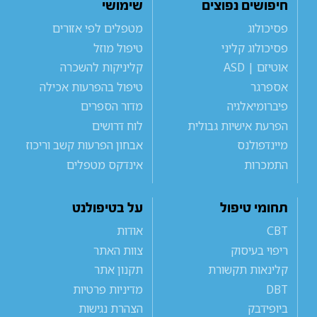
חיפושים נפוצים
שימושי
פסיכולוג
מטפלים לפי אזורים
פסיכולוג קליני
טיפול מוזל
אוטיזם | ASD
קליניקות להשכרה
אספרגר
טיפול בהפרעות אכילה
פיברומיאלגיה
מדור הספרים
הפרעת אישיות גבולית
לוח דרושים
מיינדפולנס
אבחון הפרעות קשב וריכוז
התמכרות
אינדקס מטפלים
תחומי טיפול
על בטיפולנט
CBT
אודות
ריפוי בעיסוק
צוות האתר
קלינאות תקשורת
תקנון אתר
DBT
מדיניות פרטיות
ביופידבק
הצהרת נגישות