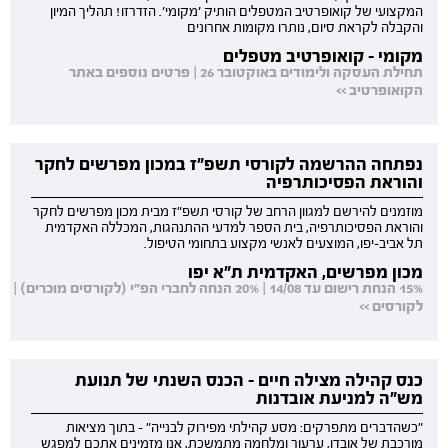
המקצועי של קואופרטיב המטפלים הותיק 'מקומי'. הזדרזו! תהליך המיון
והקבלה לקראת סיום, נותרו מקומות אחרונים
מקומי - קואופרטיב מטפלים
תחילת העסקה ולימודים באוקטובר 26 | פרטים נוספים באתר
הקואופרטיב >>
נפתחה ההרשמה לקורסי תשפ"ז במכון מפרשים לחקר
והוראת הפסיכותרפיה
מוזמנים להירשם למגוון הרחב של קורסי תשפ"ז מבית מכון מפרשים לחקר
והוראת הפסיכותרפיה, בית הספר למדעי ההתנהגות, המכללה האקדמית
תל אביב-יפו, המוצעים לאנשי מקצוע בתחומי הטיפול.
מכון מפרשים, האקדמית ת"א יפו
15% הנחת רישום עד 14/08 | 20% הנחה לחברי הפ"י (לקורסים מוכרים) |
לקורסים >>
כנס קהילה מצילה חיים - הכנס השנתי של תנועת
מש"ה למניעת אובדנות
"כשהדברים מתפרקים: מסע קהילתי מפירוק לבנייה" - בתוך מציאות
מורכבת של אובדן, ערעור ומלחמה מתמשכת, אנו מזמינים אתכם למפגש