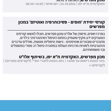
האקדמית ת"א יפו | 23.10.2026 | יום שישי | 08:30-14:00
קורסי יחידת 'חופים - פסיכותרפיה ואוטיזם' במכון
מפרשים
במרכז חופים, מיסודן של אלו"ט ומכון מפרשים, תוכלו למצוא קורסים
המעניקים ידע מקיף ומעמיק בתחום הטיפול האינטגרטיבי בילדים,
מתבגרים ומבוגרים אוטיסטים - גישות טיפוליות מגוונות, מודלים עדכניים
והתערבויות לסוגיות מרכזיות העולות במסגרת טיפול רב ממדי במטופלים
ובני משפחותיהם.
מכון מפרשים, האקדמית ת"א יפו, בשיתוף אלו"ט
15% הנחת רישום עד 14/08 | 20% הנחה לחברי הפ"י (לקורסים מוכרים) |
לקורסים >>