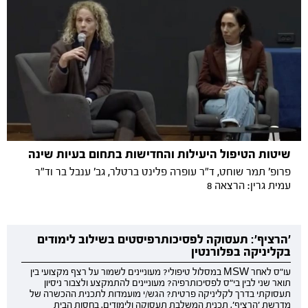
שיטות הטיפול היעילות והחדישות בתחום בעיות שינה
פרופ' תמר שוחט, ד"ר עופרה פלינט ברטלר, גב' ענבל בר וד"ר
עמית גרין: הרצאה 8
'הרציף': תעסוקה לפסיכותרפיסטים בשילוב לימודים
בקליניקה בפלורנטין
עו"ס לאחר MSW במסלול טיפולי? מעוניינים לשמור על רצף מקצועי בין
תואר שני לבין בי"ס לפסיכותרפיה? מעוניינים להתמקצע ולצבור ניסיון
תעסוקתי בדרך לקליניקה פרטית? הגש/י מועמדות לתכנית ההכשרה של
מדרשת 'הרציף', תכנית המשלבת תעסוקה ולימודים, בחסות הבית