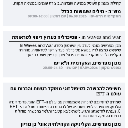
קהילתי מעמיק העוסק במניעת אובדנות, ביצירת עוגנים ובמציאת תקווה.
מש"ה - מילים שעושות הבדל
האקדמית ת"א-יפו | 06.09.2026 | יום ראשון | 09:00-16:00
In Waves and War - פסיכדליה כערוץ ריפוי לטראומה
מכון מפרשים מזמין לערב עיון שיעסוק בסרט In Waves and War
שישמש כמצע לדיון בנושא פסיכדליה כערוץ ריפוי לטראומה: מהחוויה
הקלינית לידע מחקרי. בהנחיית פרופ' שרון זין ביימן ויואב בר יוסף.
מכון מפרשים, האקדמית ת"א יפו
מפגש מקוון | 07.09.2026 | יום שני | 20:00-21:30
חשיפה להכשרה בטיפול זוגי ממוקד רגשות והכרות עם
עולם ה-EFT
שמחים להזמינכם להכרות משמעותית עם עולם ה-EFT הזוגי. פרופ' רונדה
גולדמן, מומחית עולמית ושותפה של לז גרינברג בפיתוח המודל הזוגי EFT-
C, נענתה להזמנתנו ותגיע לישראל באוקטובר ותלמד בהכשרה מודולות
ברמות העמקה ויישום שונות.
מכון מפרשים, הקליניקה הקהילתית אוני' בן גוריון