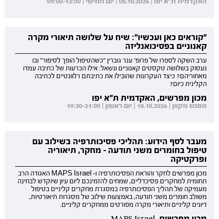
האקדמית ת"א יפו | 08.10.2026 | יום חמישי | 09:00-13:00
"קוראים כאן ועכשיו": שיח על שלושה תיאורי מקרה
קאנוניים בפסיכואנליזה
ערב השקה לספרו של פרופ' ענר גוברין "כשהטיפול הופך לסיפור" ובו
נעסוק בשלושה טקסטים קאנוניים ונשאל: אילו הכרעות של כתיבה עמדו
מאחוריהם? כיצד העקרונות שהובילו את כתיבתם רלוונטיים לכתיבה
הקלינית כיום?
מכון מפרשים, האקדמית ת"א יפו
מפגש מקוון | 18.10.2026 | יום ראשון | 19:30-21:00
מעבר לסף הידוע: תהליכי פסיכותרפיה בשילוב עם
טיפול בחומרים משני תודעה - מחקר, תיאוריה
ופרקטיקה
מכון מפרשים לחקר והוראת הפסיכותרפיה ו- MAPS Israel האגודה הרב
תחומית למחקרים פסיכדליים, שמחים להזמינכם ליום עיון שיוקדש לבחינה
מעמיקה של תהליך הפסיכותרפיה במסגרת מחקרים קליניים בטיפול
משולב חומרים משני תודעה, באמצעות שילוב של מסגרות תיאורטיות,
דיונים קליניים ותיאורי מקרה מפורטים ממחקרים קליניים.
מכון מפרשים, MAPS Israel