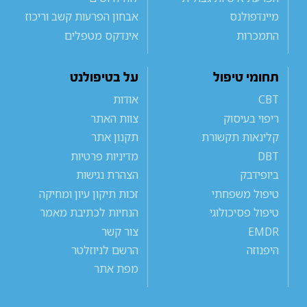
מיינדפולנס
אבחון הפרעות קשב וריכוז
התמכרות
אינדקס מטפלים
תחומי טיפול
על בטיפולנט
CBT
אודות
ריפוי בעיסוק
צוות האתר
קלינאות תקשורת
תקנון אתר
DBT
מדיניות פרטיות
ביופידבק
הצהרת נגישות
טיפול משפחתי
זכות תיקון עיון ומחיקה
טיפול פסיכולוגי
הנחיות לכתיבת מאמר
EMDR
צור קשר
היפנוזה
הרשם לניוזלטר
מפת אתר