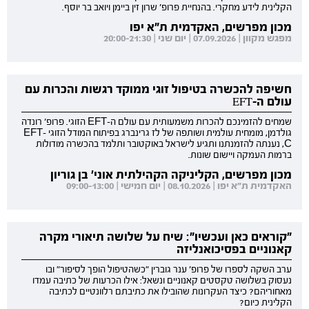
הקלינית לידע מחקרי. בהנחיית פרופ' שרון זין ביימן ויואב בר יוסף.
מכון מפרשים, האקדמית ת"א יפו
מפגש מקוון | 07.09.2026 | יום שני | 20:00-21:30
חשיפה להכשרה בטיפול זוגי ממוקד רגשות והכרות עם
עולם ה-EFT
שמחים להזמינכם להכרות משמעותית עם עולם ה-EFT הזוגי. פרופ' רונדה
גולדמן, מומחית עולמית ושותפה של לז גרינברג בפיתוח המודל הזוגי EFT-
C, נענתה להזמנתנו ותגיע לישראל באוקטובר ותלמד בהכשרה מודולות
ברמות העמקה ויישום שונות.
מכון מפרשים, הקליניקה הקהילתית אוני' בן גוריון
האקדמית ת"א יפו | 08.10.2026 | יום חמישי | 09:00-13:00
"קוראים כאן ועכשיו": שיח על שלושה תיאורי מקרה
קאנוניים בפסיכואנליזה
ערב השקה לספרו של פרופ' ענר גוברין "כשהטיפול הופך לסיפור" ובו
נעסוק בשלושה טקסטים קאנוניים ונשאל: אילו הכרעות של כתיבה עמדו
מאחוריהם? כיצד העקרונות שהובילו את כתיבתם רלוונטיים לכתיבה
הקלינית כיום?