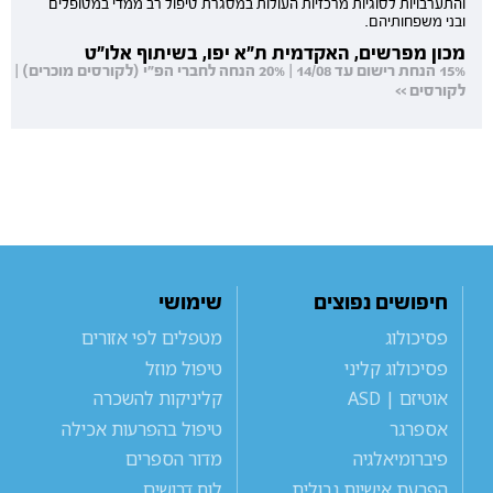
והתערבויות לסוגיות מרכזיות העולות במסגרת טיפול רב ממדי במטופלים
ובני משפחותיהם.
מכון מפרשים, האקדמית ת"א יפו, בשיתוף אלו"ט
15% הנחת רישום עד 14/08 | 20% הנחה לחברי הפ"י (לקורסים מוכרים) |
לקורסים >>
חיפושים נפוצים
שימושי
פסיכולוג
מטפלים לפי אזורים
פסיכולוג קליני
טיפול מוזל
אוטיזם | ASD
קליניקות להשכרה
אספרגר
טיפול בהפרעות אכילה
פיברומיאלגיה
מדור הספרים
הפרעת אישיות גבולית
לוח דרושים