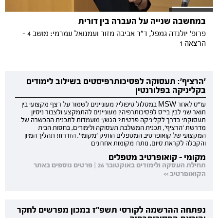
במחשבה שנייה על העברה בין דורית
פרופ' יולנדה גמפל, ד"ר אביבה מזור ועמנואל עמרמי: מושב 4 -
הרצאה 1
'הרציף': תעסוקה לפסיכותרפיסטים בשילוב לימודים
בקליניקה בפלורנטין
עו"ס לאחר MSW במסלול טיפולי? מעוניינים לשמור על רצף מקצועי בין
תואר שני לבין בי"ס לפסיכותרפיה? מעוניינים להתמקצע ולצבור ניסיון
תעסוקתי בדרך לקליניקה פרטית? הגש/י מועמדות לתכנית ההכשרה של
מדרשת 'הרציף', תכנית המשלבת תעסוקה ולימודים, בחסות הבית
המקצועי של קואופרטיב המטפלים הותיק 'מקומי'. הזדרזו! תהליך המיון
והקבלה לקראת סיום, נותרו מקומות אחרונים
מקומי - קואופרטיב מטפלים
תחילת העסקה ולימודים באוקטובר 26 | פרטים נוספים באתר
הקואופרטיב >>
נפתחה ההרשמה לקורסי תשפ"ז במכון מפרשים לחקר