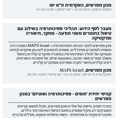
מכון מפרשים, האקדמית ת"א יפו
מפגש מקוון | 18.10.2026 | יום ראשון | 19:30-21:00
מעבר לסף הידוע: תהליכי פסיכותרפיה בשילוב עם
טיפול בחומרים משני תודעה - מחקר, תיאוריה
ופרקטיקה
מכון מפרשים לחקר והוראת הפסיכותרפיה ו- MAPS Israel האגודה הרב
תחומית למחקרים פסיכדליים, שמחים להזמינכם ליום עיון שיוקדש לבחינה
מעמיקה של תהליך הפסיכותרפיה במסגרת מחקרים קליניים בטיפול
משולב חומרים משני תודעה, באמצעות שילוב של מסגרות תיאורטיות,
דיונים קליניים ותיאורי מקרה מפורטים ממחקרים קליניים.
מכון מפרשים, MAPS Israel
האקדמית ת"א יפו | 23.10.2026 | יום שישי | 08:30-14:00
קורסי יחידת 'חופים - פסיכותרפיה ואוטיזם' במכון
מפרשים
במרכז חופים, מיסודן של אלו"ט ומכון מפרשים, תוכלו למצוא קורסים
המעניקים ידע מקיף ומעמיק בתחום הטיפול האינטגרטיבי בילדים,
מתבגרים ומבוגרים אוטיסטים - גישות טיפוליות מגוונות, מודלים עדכניים