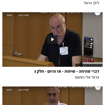
לילך הראל
דברי פתיחה - שיחות - אז והיום - חלק ג
פרופ' אלי ויצטום