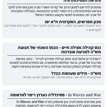
והוראת הפסיכותרפיה
מוזמנים להירשם למגוון הרחב של קורסי תשפ"ז מבית מכון מפרשים לחקר
והוראת הפסיכותרפיה, בית הספר למדעי ההתנהגות, המכללה האקדמית
תל אביב-יפו, המוצעים לאנשי מקצוע בתחומי הטיפול.
מכון מפרשים, האקדמית ת"א יפו
15% הנחת רישום עד 14/08 | 20% הנחה לחברי הפ"י (לקורסים מוכרים) |
לקורסים >>
כנס קהילה מצילה חיים - הכנס השנתי של תנועת
מש"ה למניעת אובדנות
"כשהדברים מתפרקים: מסע קהילתי מפירוק לבנייה" - בתוך מציאות
מורכבת של אובדן, ערעור ומלחמה מתמשכת, אנו מזמינים אתכם למפגש
קהילתי מעמיק העוסק במניעת אובדנות, ביצירת עוגנים ובמציאת תקווה.
מש"ה - מילים שעושות הבדל
האקדמית ת"א-יפו | 06.09.2026 | יום ראשון | 09:00-16:00
In Waves and War - פסיכדליה כערוץ ריפוי לטראומה
מכון מפרשים מזמין לערב עיון שיעסוק בסרט In Waves and War
שישמש כמצע לדיון בנושא פסיכדליה כערוץ ריפוי לטראומה: מהחוויה