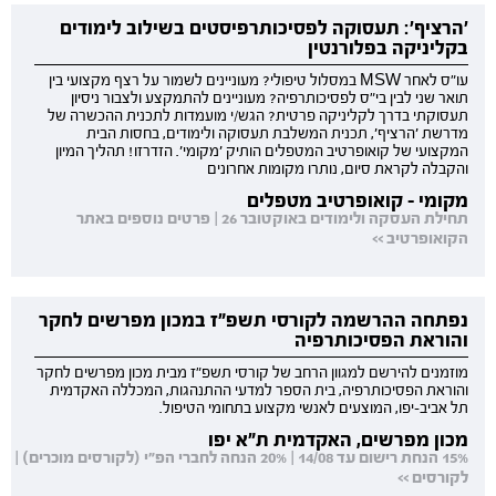
'הרציף': תעסוקה לפסיכותרפיסטים בשילוב לימודים
בקליניקה בפלורנטין
עו"ס לאחר MSW במסלול טיפולי? מעוניינים לשמור על רצף מקצועי בין
תואר שני לבין בי"ס לפסיכותרפיה? מעוניינים להתמקצע ולצבור ניסיון
תעסוקתי בדרך לקליניקה פרטית? הגש/י מועמדות לתכנית ההכשרה של
מדרשת 'הרציף', תכנית המשלבת תעסוקה ולימודים, בחסות הבית
המקצועי של קואופרטיב המטפלים הותיק 'מקומי'. הזדרזו! תהליך המיון
והקבלה לקראת סיום, נותרו מקומות אחרונים
מקומי - קואופרטיב מטפלים
תחילת העסקה ולימודים באוקטובר 26 | פרטים נוספים באתר
הקואופרטיב >>
נפתחה ההרשמה לקורסי תשפ"ז במכון מפרשים לחקר
והוראת הפסיכותרפיה
מוזמנים להירשם למגוון הרחב של קורסי תשפ"ז מבית מכון מפרשים לחקר
והוראת הפסיכותרפיה, בית הספר למדעי ההתנהגות, המכללה האקדמית
תל אביב-יפו, המוצעים לאנשי מקצוע בתחומי הטיפול.
מכון מפרשים, האקדמית ת"א יפו
15% הנחת רישום עד 14/08 | 20% הנחה לחברי הפ"י (לקורסים מוכרים) |
לקורסים >>