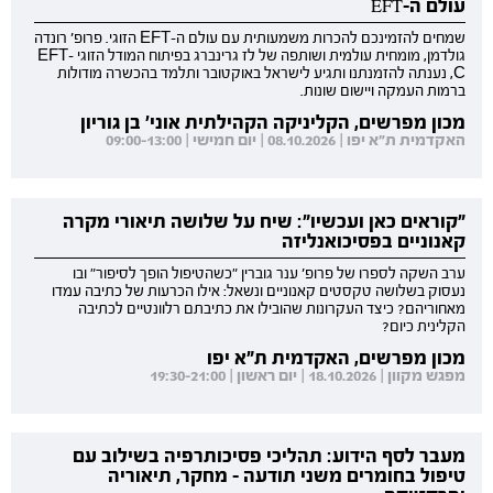
עולם ה-EFT
שמחים להזמינכם להכרות משמעותית עם עולם ה-EFT הזוגי. פרופ' רונדה
גולדמן, מומחית עולמית ושותפה של לז גרינברג בפיתוח המודל הזוגי EFT-
C, נענתה להזמנתנו ותגיע לישראל באוקטובר ותלמד בהכשרה מודולות
ברמות העמקה ויישום שונות.
מכון מפרשים, הקליניקה הקהילתית אוני' בן גוריון
האקדמית ת"א יפו | 08.10.2026 | יום חמישי | 09:00-13:00
"קוראים כאן ועכשיו": שיח על שלושה תיאורי מקרה
קאנוניים בפסיכואנליזה
ערב השקה לספרו של פרופ' ענר גוברין "כשהטיפול הופך לסיפור" ובו
נעסוק בשלושה טקסטים קאנוניים ונשאל: אילו הכרעות של כתיבה עמדו
מאחוריהם? כיצד העקרונות שהובילו את כתיבתם רלוונטיים לכתיבה
הקלינית כיום?
מכון מפרשים, האקדמית ת"א יפו
מפגש מקוון | 18.10.2026 | יום ראשון | 19:30-21:00
מעבר לסף הידוע: תהליכי פסיכותרפיה בשילוב עם
טיפול בחומרים משני תודעה - מחקר, תיאוריה