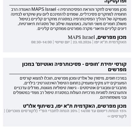
ופרקטיקה
מכון מפרשים לחקר והוראת הפסיכותרפיה ו- MAPS Israel האגודה הרב
תחומית למחקרים פסיכדליים, שמחים להזמינכם ליום עיון שיוקדש לבחינה
מעמיקה של תהליך הפסיכותרפיה במסגרת מחקרים קליניים בטיפול
משולב חומרים משני תודעה, באמצעות שילוב של מסגרות תיאורטיות,
דיונים קליניים ותיאורי מקרה מפורטים ממחקרים קליניים.
מכון מפרשים, MAPS Israel
האקדמית ת"א יפו | 23.10.2026 | יום שישי | 08:30-14:00
קורסי יחידת 'חופים - פסיכותרפיה ואוטיזם' במכון
מפרשים
במרכז חופים, מיסודן של אלו"ט ומכון מפרשים, תוכלו למצוא קורסים
המעניקים ידע מקיף ומעמיק בתחום הטיפול האינטגרטיבי בילדים,
מתבגרים ומבוגרים אוטיסטים - גישות טיפוליות מגוונות, מודלים עדכניים
והתערבויות לסוגיות מרכזיות העולות במסגרת טיפול רב ממדי במטופלים
ובני משפחותיהם.
מכון מפרשים, האקדמית ת"א יפו, בשיתוף אלו"ט
15% הנחת רישום עד 14/08 | 20% הנחה לחברי הפ"י (לקורסים מוכרים) |
לקורסים >>