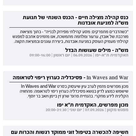
כנס קהילה מצילה חיים - הכנס השנתי של תנועת
מש"ה למניעת אובדנות
"כשהדברים מתפרקים: מסע קהילתי מפירוק לבנייה" - בתוך מציאות
מורכבת של אובדן, ערעור ומלחמה מתמשכת, אנו מזמינים אתכם למפגש
קהילתי מעמיק העוסק במניעת אובדנות, ביצירת עוגנים ובמציאת תקווה.
מש"ה - מילים שעושות הבדל
האקדמית ת"א-יפו | 06.09.2026 | יום ראשון | 09:00-16:00
In Waves and War - פסיכדליה כערוץ ריפוי לטראומה
מכון מפרשים מזמין לערב עיון שיעסוק בסרט In Waves and War
שישמש כמצע לדיון בנושא פסיכדליה כערוץ ריפוי לטראומה: מהחוויה
הקלינית לידע מחקרי. בהנחיית פרופ' שרון זין ביימן ויואב בר יוסף.
מכון מפרשים, האקדמית ת"א יפו
מפגש מקוון | 07.09.2026 | יום שני | 20:00-21:30
חשיפה להכשרה בטיפול זוגי ממוקד רגשות והכרות עם