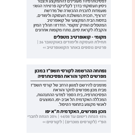
לפסיכותרפיה? מעוניינים להתמקצע ולצבור
ניסיון תעסוקתי בדרך לקליניקה פרטית? הגש/י
מועמדות לתכנית ההכשרה של מדרשת
'הרציף', תכנית המשלבת תעסוקה ולימודים,
בחסות הבית המקצועי של קואופרטיב
המטפלים הותיק 'מקומי'. הזדרזו! תהליך המיון
והקבלה לקראת סיום, נותרו מקומות אחרונים
מקומי - קואופרטיב מטפלים
תחילת העסקה ולימודים באוקטובר 26 |
פרטים נוספים באתר הקואופרטיב >>
נפתחה ההרשמה לקורסי תשפ"ז במכון
מפרשים לחקר והוראת הפסיכותרפיה
מוזמנים להירשם למגוון הרחב של קורסי תשפ"ז
מבית מכון מפרשים לחקר והוראת
הפסיכותרפיה, בית הספר למדעי ההתנהגות,
המכללה האקדמית תל אביב-יפו, המוצעים
לאנשי מקצוע בתחומי הטיפול.
מכון מפרשים, האקדמית ת"א יפו
15% הנחת רישום עד 14/08 | 20% הנחה לחברי
הפ"י (לקורסים מוכרים) | לקורסים >>