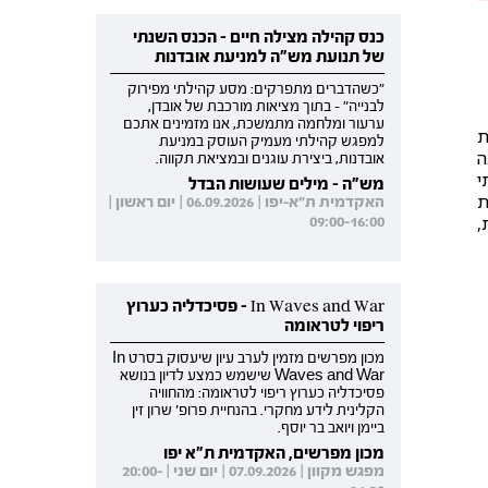
כנס קהילה מצילה חיים - הכנס השנתי
של תנועת מש"ה למניעת אובדנות
"כשהדברים מתפרקים: מסע קהילתי מפירוק
לבנייה" - בתוך מציאות מורכבת של אובדן,
ערעור ומלחמה מתמשכת, אנו מזמינים אתכם
ת
למפגש קהילתי מעמיק העוסק במניעת
ה
אובדנות, ביצירת עוגנים ובמציאת תקווה.
י
מש"ה - מילים שעושות הבדל
ת
האקדמית ת"א-יפו | 06.09.2026 | יום ראשון |
,
09:00-16:00
In Waves and War - פסיכדליה כערוץ
ריפוי לטראומה
מכון מפרשים מזמין לערב עיון שיעסוק בסרט In
Waves and War שישמש כמצע לדיון בנושא
פסיכדליה כערוץ ריפוי לטראומה: מהחוויה
הקלינית לידע מחקרי. בהנחיית פרופ' שרון זין
ביימן ויואב בר יוסף.
מכון מפרשים, האקדמית ת"א יפו
מפגש מקוון | 07.09.2026 | יום שני | 20:00-