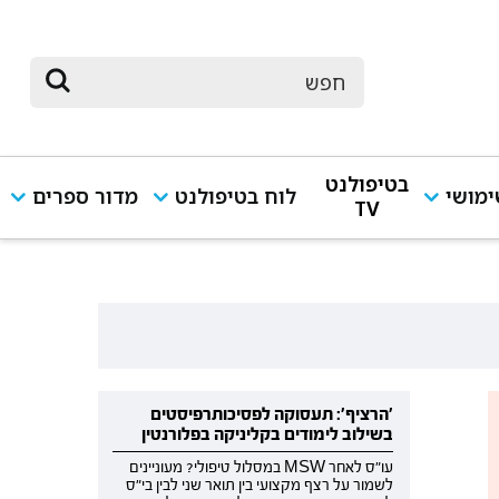
בטיפולנט
מושי
לוח בטיפולנט
מדור ספרים
TV
'הרציף': תעסוקה לפסיכותרפיסטים
בשילוב לימודים בקליניקה בפלורנטין
עו"ס לאחר MSW במסלול טיפולי? מעוניינים
לשמור על רצף מקצועי בין תואר שני לבין בי"ס