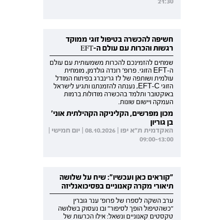
21:30
חשיפה להכשרה בטיפול זוגי ממוקד
רגשות והכרות עם עולם ה-EFT
שמחים להזמינכם להכרות משמעותית עם עולם
ה-EFT הזוגי. פרופ' רונדה גולדמן, מומחית
עולמית ושותפה של לז גרינברג בפיתוח המודל
הזוגי EFT-C, נענתה להזמנתנו ותגיע לישראל
באוקטובר ותלמד בהכשרה מודולות ברמות
העמקה ויישום שונות.
מכון מפרשים, הקליניקה הקהילתית אוני'
בן גוריון
האקדמית ת"א יפו | 08.10.2026 | יום חמישי |
09:00-13:00
"קוראים כאן ועכשיו": שיח על שלושה
תיאורי מקרה קאנוניים בפסיכואנליזה
ערב השקה לספרו של פרופ' ענר גוברין
"כשהטיפול הופך לסיפור" ובו נעסוק בשלושה
טקסטים קאנוניים ונשאל: אילו הכרעות של