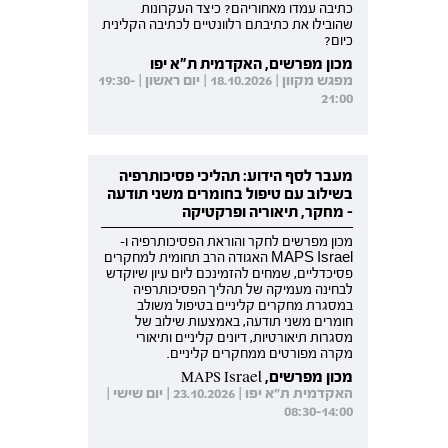
כתיבה עמדו מאחוריהם? כיצד העקרונות
שהובילו את כתיבתם רלוונטיים לכתיבה הקלינית
כיום?
מכון מפרשים, האקדמית ת"א יפו
מפגש מקוון | 18.10.2026 | יום ראשון | 19:30-
21:00
מעבר לסף הידוע: תהליכי פסיכותרפיה
בשילוב עם טיפול בחומרים משני תודעה
- מחקר, תיאוריה ופרקטיקה
מכון מפרשים לחקר והוראת הפסיכותרפיה ו-
MAPS Israel האגודה הרב תחומית למחקרים
פסיכדליים, שמחים להזמינכם ליום עיון שיוקדש
לבחינה מעמיקה של תהליך הפסיכותרפיה
במסגרת מחקרים קליניים בטיפול משולב
חומרים משני תודעה, באמצעות שילוב של
מסגרות תיאורטיות, דיונים קליניים ותיאורי
מקרה מפורטים ממחקרים קליניים.
מכון מפרשים, MAPS Israel
האקדמית ת"א יפו | 23.10.2026 | יום שישי |
08:30-14:00