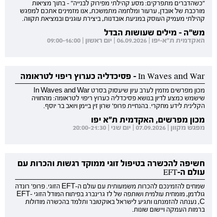
"כשהדברים מתפרקים: מסע קהילתי מפירוק לבנייה" - בתוך מציאות
מורכבת של אובדן, ערעור ומלחמה מתמשכת, אנו מזמינים אתכם למפגש
קהילתי מעמיק העוסק במניעת אובדנות, ביצירת עוגנים ובמציאת תקווה.
מש"ה - מילים שעושות הבדל
האקדמית ת"א-יפו | 06.09.2026 | יום ראשון | 09:00-16:00
In Waves and War - פסיכדליה כערוץ ריפוי לטראומה
מכון מפרשים מזמין לערב עיון שיעסוק בסרט In Waves and War
שישמש כמצע לדיון בנושא פסיכדליה כערוץ ריפוי לטראומה: מהחוויה
הקלינית לידע מחקרי. בהנחיית פרופ' שרון זין ביימן ויואב בר יוסף.
מכון מפרשים, האקדמית ת"א יפו
מפגש מקוון | 07.09.2026 | יום שני | 20:00-21:30
חשיפה להכשרה בטיפול זוגי ממוקד רגשות והכרות עם
עולם ה-EFT
שמחים להזמינכם להכרות משמעותית עם עולם ה-EFT הזוגי. פרופ' רונדה
גולדמן, מומחית עולמית ושותפה של לז גרינברג בפיתוח המודל הזוגי EFT-
C, נענתה להזמנתנו ותגיע לישראל באוקטובר ותלמד בהכשרה מודולות
ברמות העמקה ויישום שונות.