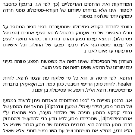
המודחקות ואת הדחפים האדיפליים (כך לפי א.ג. ברגמן) כהסבר
לספור, אינו אלא בריחתו עיוורונו של הקורא-פסיכולוג מפני חרדה
עמוקה יותר שגלומה בספור.
כוונתי לחרדת הקורא-פסיכולוג שמתעוררת בפני ספור המספר על
גורלו האפשרי של מי שעסוק בלטפל-לרפא פצעי אחרים (המטפל
פסיכולוג), ונמצא עצמו נפגע ונהרס בדרכו זו, כשהוא נחשף לפצע
של עצמו שמשתקף אליו מבעד פצעו של החולה, וכל אישיותו
מזדעזעת עד איום לאבדן.
העוורון של הפסיכולוג שאינו רואה את משמעות הפצע מזוהה בעיני
עם עוורונו של הרופא שאינו רואה את פצע הנער.
הרופא, לפי גירסה זו, הוא כל מי שלוקח עת עצמו לרפא, להיות
healer, להיות סוכן הריפוי השבטי, כגון כמר, רב, השָאמָאן בחברות
פרימיטיביות, רופא אליל, רופא, או פסיכולוג בן זמננו.
א.ג. ברגמן מציינת כי "כמו במיתוסים ובאגדות ניתן לראות במסעו
של הגבור מסע לגילוי עצמי". שמעון זנדבנק[3] מתאר את המסע של
גבורי קפקא כמסע חניכה של פולחני מעבר, כפי שתוארו ע"י
אנתרופולוגים[4], שתכליתו מסע ללא נודע כדי להתעשר ולהתחזק
דרכו. מסע החניכה הוא בתבנית המיתוס של מסע הגבור שיוצא אל
הלא נודע, ממלא את משימתו ושב עם השג נפשי-רוחני. אלא שאצל