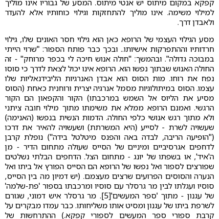
קפקא במקום מיתוס יש אנטי מיתוס. המסע של גבוריו אינו מוליך
למילוי משימה. אינו מוליך להתחזקות וגילוי כוחותיו אלא להעדר
ולאבדן דרך.
מסע הגילוי העצמי של הרופא כאן הוא גילוי חסר האונים שלו, גילוי
חרדותיו וההתפרקות אישיותו.. ובכך כבר פותח הספור: "שרוי הייתי
במבוכה גדולה". ובהמשך: "חולה אנוש חיכה לי בכפר מרוחק" - זה
החולה האנוש שבתוך נפשו הוא. הרופא אינו יכול לצאת לדרך כי סוסו
נפח את רוחו. מות הסוס הוא אבדן האנרגיות הליבידנאליות שלו
עצמו. הסוס במיתולוגיות מסמל אנרגיה יצרית ורוחנית כאחת (הסוס
מסיע את הליוס אל השמש במרכבתו) הקור והקפאון הם הקור
הרגשי. ואמנם הרופא ממלא את משימתו מתוך מילוי חובה ציתני
ולא מתוך רגש אנושי כלפי החולה. הדמות הנשית בנפשו (האנימה)
שעשויה לשרת - לסייע (היא המשרתת) ושעשויה להאיר את דרכו
("הופיעה הריבה, לבדה באה והפנס מיטלטל בידה") נופלת קרבן
לדחפים אגרסיביים ומיניים של הסייס שעולה מתחום הדיר - מן
ה'איד', או בשפתו של יונג - מתחום הצל. הדחפים הבלתי נשלטים
שפורצים לספור ואל נפשו של הרופא הם הסייס הפורץ אל ביתו ואל
הנערה והסוסים הפרועים שרצים מעצמם. (יש דמיון מה בין הסייס,
סוסיו ועגלתו לבין מר גרסלר עם סוסיו ומרכבתו בספור 'פת-שלמה'
של עגנון - מתוך 'ספר המעשים'[5]. מר גרסלר איש דמוני, שגורם
לשרפת ביתו של עגנון ומסיט אותו משליחותו. כבר עמדו מבקרים על
קרבת ספורי ספר המעשים לספורי קפקא.) ההתרחשות של