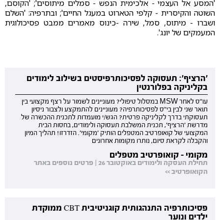
'המסע אל העצמי - אלכימית הנפש - סמלים מיתוסים'; 'הקוסם,
השוטה והקיסרית - קלפי הטארוט במעגל החיים'; ובתרפיה: 'השלם
ושברו - מיתוס, סמל, שירה -כינוס מאמרים ממבט פסיכולוגית
המעמקים של יונג'.
'הרציף': תעסוקה לפסיכותרפיסטים בשילוב לימודים
בקליניקה בפלורנטין
עו"ס לאחר MSW במסלול טיפולי? מעוניינים לשמור על רצף מקצועי בין
תואר שני לבין בי"ס לפסיכותרפיה? מעוניינים להתמקצע ולצבור ניסיון
תעסוקתי בדרך לקליניקה פרטית? הגש/י מועמדות לתכנית ההכשרה של
מדרשת 'הרציף', תכנית המשלבת תעסוקה ולימודים, בחסות הבית
המקצועי של קואופרטיב המטפלים הותיק 'מקומי'. הזדרזו! תהליך המיון
והקבלה לקראת סיום, נותרו מקומות אחרונים
מקומי - קואופרטיב מטפלים
תחילת העסקה ולימודים באוקטובר 26 | פרטים נוספים באתר
הקואופרטיב >>
פסיכותרפיה התנהגותית קוגניטיבית CBT ממוקדת
ילדים ונוער