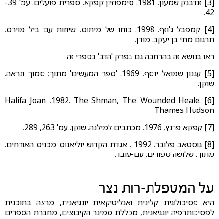
[3] זנדבנק שמעון. 1981. סימפוזיון קפקא. ספרית פועלים. עמ' 39-
42.
[4] קמפבל ג'וזף. 1998. כוחו של מיתוס. שיחות עם ביל מוירס.
תרגום מתי בן יעקב. מודן.
ראו בנושא זה בהרחבה גם בפרק 'הדב' בספרי זה.
[5] עגנון שמואל יוסף. 1969. 'ספר המעשים' מתוך: סמוך ונראה.
שוקן.
[6] Halifa Joan .1982. The Shman, The Wounded Heale.
Thames Hudson
[7] קפקא פרנץ. 1976. מכתבים למילנה. שוקן. עמ' 263, 289.
[8] גוסטאב פלובר. 1992 . אגדת הקדוש יוליאנוס מכניס האורחים.
מתוך: שלושה ספורים. עם-עובד.
על המטפלת-רות נצר
היא פסיכולוגית קלינית ואנליטיקאית יונגיאנית, מרצה בתוכנית
לפסיכותרפיה יונגיאנית, מכללת סמינר הקיבוצים, מחברת הספרים