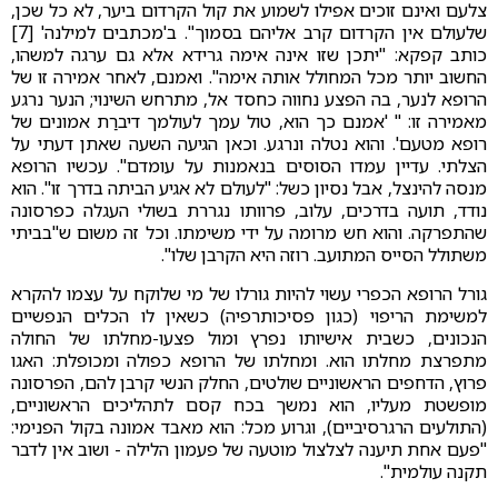
צלעם ואינם זוכים אפילו לשמוע את קול הקרדום ביער, לא כל שכן,
שלעולם אין הקרדום קרב אליהם בסמוך". ב'מכתבים למילנה' [7]
כותב קפקא: "יתכן שזו אינה אימה גרידא אלא גם ערגה למשהו,
החשוב יותר מכל המחולל אותה אימה". ואמנם, לאחר אמירה זו של
הרופא לנער, בה הפצע נחווה כחסד אל, מתרחש השינוי; הנער נרגע
מאמירה זו: " 'אמנם כך הוא, טול עמך לעולמך דיברַת אמונים של
רופא מטעם'. והוא נטלה ונרגע. וכאן הגיעה השעה שאתן דעתי על
הצלתי. עדיין עמדו הסוסים בנאמנות על עומדם". עכשיו הרופא
מנסה להינצל, אבל נסיון כשל: "לעולם לא אגיע הביתה בדרך זו". הוא
נודד, תועה בדרכים, עלוב, פרוותו נגררת בשולי העגלה כפרסונה
שהתפרקה. והוא חש מרומה על ידי משימתו. וכל זה משום ש"בביתי
משתולל הסייס המתועב. רוזה היא הקרבן שלו".
גורל הרופא הכפרי עשוי להיות גורלו של מי שלוקח על עצמו להקרא
למשימת הריפוי (כגון פסיכותרפיה) כשאין לו הכלים הנפשיים
הנכונים, כשבית אישיותו נפרץ ומול פצעו-מחלתו של החולה
מתפרצת מחלתו הוא. ומחלתו של הרופא כפולה ומכופלת: האגו
פרוץ, הדחפים הראשוניים שולטים, החלק הנשי קרבן להם, הפרסונה
מופשטת מעליו, הוא נמשך בכח קסם לתהליכים הראשוניים,
(התולעים הרגרסיביים), וגרוע מכל: הוא מאבד אמונה בקול הפנימי:
"פעם אחת תיענה לצלצול מוטעה של פעמון הלילה - ושוב אין לדבר
תקנה עולמית".