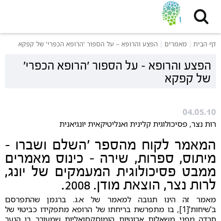
דף הבית
מאמרים
הפצע והרופא – על הספור 'הרופא הכפרי' של קפקא
הפצע והרופא – על הספור 'הרופא הכפרי'
של קפקא
04.05.10
רות נצר, פסיכולוגית קלינית ואנליטיקאית יונגיאנית
המאמר לקוח מהספר 'השלם ושברו -
מיתוס, ספרות, שירה - כינוס מאמרים
ממבט פסיכולוגית המעמקים של יונג,
לרות נצר, הוצאת מודן. 2008.
מאמר זה הינו תגובה למאמר של א.ג. ברגמן שהתפרסם
ב'שיחות'[1], בו מתפרשת בריחתו של הרופא מתפקידו כביטוי של
חרדה מפני משאלות ארוטיות הומוסקסואליות שמעורר בו הנער