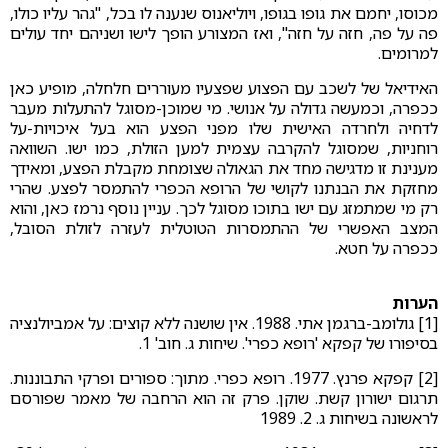
מכוסו, יחמם את גופו בגופו, ויוליאנוס שנענה לו בכל, "גהר עליו כולו,
פה על פה, חזה על חזה", ואז המצורע הופך לישו ושניהם יחד עולים
למרומים.
האידיאל של לשכב עם הפצוע שפצעיו מעוררים חלחלה, מופיע כאן
ככפרה, וכמעשה גדולה על אנושי. מי שמוכן-מסוגל להתעלות מעבר
לדחיה ולחרדה האישית שלו מפני הפצע הוא בעל איכויות-על
רוחניות, שמסוגל להקרבה עצמית למען הזולת, כמו ישו. השוואה
מענינת זו מדגישה מחד את הגאולה שצומחת מקבלת הפצע, ומאידך
מחזקת את הבנתנו לקושי של הרופא הכפרי להתמסר לפצע. שהרי
רק מי שמתמזג עם ישו בתוכו מסוגל לכך. עניין נוסף נרמז כאן, והוא
המצב האפשרי של ההתמסרות הטוטלית לעזרה לזולת הסובל,
ככפרה על חטא.
הערות
[1] גולומב-ברגמן אתי. 1988. אין שושנה ללא קוצים: על אמביולנציה
בסיפורו של קפקא 'רופא כפרי'. שיחות ג. חוב' 1.
[2] קפקא פרנץ. 1977. רופא כפרי. מתוך: ספורים ופרקי התבוננות.
תרגום ישורון קשת. שוקן. פרק זה הוא הרחבה של מאמר שפורסם
לראשונה בשיחות ג. 2. 1989