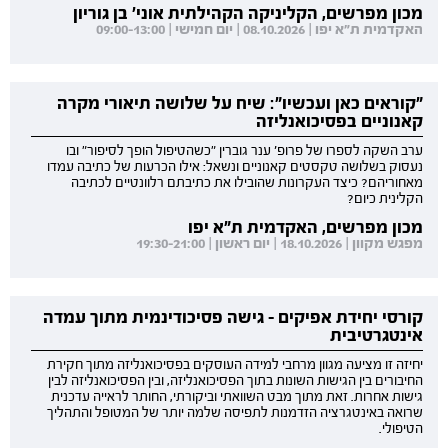
מכון מפרשים, הקליניקה הקהילתית אוני' בן גוריון
האקדמית ת"א יפו | 08.10.2026 | יום חמישי | 09:00-13:00
"קוראים כאן ועכשיו": שיח על שלושה תיאורי מקרה
קאנוניים בפסיכואנליזה
ערב השקה לספרו של פרופ' ענר גוברין "כשהטיפול הופך לסיפור" ובו
נעסוק בשלושה טקסטים קאנוניים ונשאל: אילו הכרעות של כתיבה עמדו
מאחוריהם? כיצד העקרונות שהובילו את כתיבתם רלוונטיים לכתיבה
הקלינית כיום?
מכון מפרשים, האקדמית ת"א יפו
מפגש מקוון | 18.10.2026 | יום ראשון | 19:30-21:00
קורסי יחידת אפיקים - גישה פסיכודינמית מתוך עמדה
אינטגרטיבית
יחיזה זו מציעה מגוון מרחבי למידה העוסקים בפסיכואנליזה מתוך חקירת
החיבורים בין הגישות השונות בתוך הפסיכואנליזה, ובין הפסיכואנליזה לבין
גישות אחרות. זאת מתוך מבט השוואתי וביקורתי, החותר לראייה עדכנית
שרואה באינטגרציה הזדמנות לתפיסה שלמה יותר של המטופל והתהליך
הטיפולי.