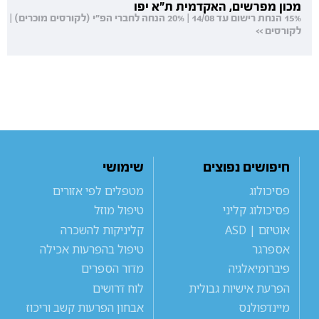
מכון מפרשים, האקדמית ת"א יפו
15% הנחת רישום עד 14/08 | 20% הנחה לחברי הפ"י (לקורסים מוכרים) |
לקורסים >>
חיפושים נפוצים
שימושי
פסיכולוג
מטפלים לפי אזורים
פסיכולוג קליני
טיפול מוזל
אוטיזם | ASD
קליניקות להשכרה
אספרגר
טיפול בהפרעות אכילה
פיברומיאלגיה
מדור הספרים
הפרעת אישיות גבולית
לוח דרושים
מיינדפולנס
אבחון הפרעות קשב וריכוז