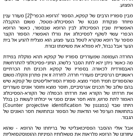
הפצוע.
מבין ספוריו הרבים של קפקא, הספור 'הרופא הכפרי'[2] מעורר ענין
מיוחד מנקודת מבטו של הפסיכולוג-מטפל, משום ההקבלה
האפשרית שבין הפסיכולוג לבין הרופא שבספור, כאשר הרופא
הכפרי עשוי לשקף לפסיכולוג את גורלו האפשרי. הספור הקצר
מספר על רופא שנקרא לטפל בנער פצוע. הוא מצליח להגיע אל בית
הנער אבל נבהל, לא ממלא את משימתו ובורח.
החרדה העמומה שמעוררים ספוריו של קפקא תהא מוקלת במידת
מה כאשר ניתן יהא לתת הסבר כלשהו, הגיוני-פסיכולוגי להתרחשות
האבסורדית לכאורה. בספריו של קפקא תכנים תת הכרתיים
ראשוניים רגרסיביים מעוררי חרדה. לחרדה זו אין פתרון והקלה משום
שהספורים תמיד חסרי מוצא. ספוריו הסוריאליסטים של קפקא שיש
בהם שלוב של תכנים אגרסיביים, חוסר מוצא וחוסר אונים מעוררים
את חרדתו של הקורא ואת חרדתו הכפולה של הקורא-הפסיכולוג
האמור לתת פרוש, והוא חסר אונים מפני אי יכולתו לעשות כן בגלל
היותו שבוי (במנגנון של Counter projective identification)
בתחושות הערפל ואי הודאות של הספור ובתחושת חסר האונים של
הגבור.
אבל אולי ההסבר הפסיכואנליטי של בריחתו של הרופא - שהוא
עיוורונו של הרופא מלראות את משאלותיו המיניות ההומוסקסואליות