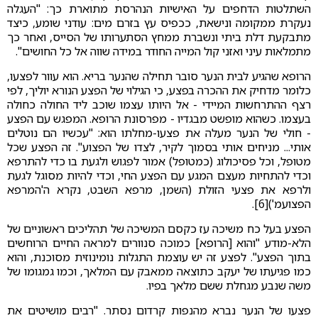
השתלטות הדחפים על האישיות הנהרסת מתוארת כך: "העגלה
נעקרת ממקומה ונישאת, ככפיס עץ בזרם מים: עודני שומע, כיצד
מתבקעת דלת ביתי ונשברת ממחץ הסתערותו של הסייס, ואחר כך
מתמלאות עיני ואזני קול המייה החודר במידה שווה אל כל החושים".
הרופא שהגיע לבית הנער סובר תחילה שהנער בריא. הוא עוור לפצעו,
כלומר מדחיק את ההכרה בפצע, כי הגילוי של הפצע הנורא יוליך, לפי
רצף ההתרחשות המיידי - אל היותו עצמו שוכב ליד החולה כחולה
בעצמו. כשהוא מופשט מבגדיו - מפרסונת הרופא. המפגש עם הפצע
- חולי של הנער מעלה את פצעו-מחלתו הוא: "עכשיו הם נוטלים
אותי... מניחים אותי בסמוך לקיר, לצדו של הפצוע". זה הפצע שכל
מטופל, וכל פסיכולוג (כמטופל) אמור לפגוש ולגעת בו כדי להתרפא
וכדי להתחיות מעצם המגע עם הפצע החי, וכדי להיות מסוגל לגעת
ולרפא את פצעי הזולת (השמן, מרפא השבט, נקרא ה'המרפא
הפצועמ')[6].
הפצע בעל כח משיכה עז כקסם המשיכה של תהליכים ראשוניים של
הלא-מודע "והוא [הרופא] כמוכה סנוורים למראה החיים הרוחשים
בתוך הפצע". לפצע זה יש עוצמת התגלות נומינוזית מסוכנת, והוא
כמו פגיעתו של יעקב כתוצאה ממאבק עם המלאך, וכמו גמגומו של
משה שנבע מגחלת ששם מלאך בפיו.
פצעו של הנער נברא מהנפות קרדום נסתר. "רבים מושיטים את