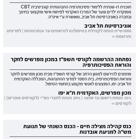
תוכנית דו-שנתית ללימודי פסיכותרפיה התנהגותית קוגניטיבית CBT
ממוקדת ילדים ונוער של המרכז האקדמי לפיתוח אישי ומקצועי בחינוך
ובחברה באוניברסיטת תל אביב, מאושרת ע"י איט"ה.
אוניברסיטת תל אביב
1000ש"ח הנחה לקהילת בטיפולנט לנרשמים עד 09/09/2026 | לפרטים
והרשמה >>
נפתחה ההרשמה לקורסי תשפ"ז במכון מפרשים לחקר
והוראת הפסיכותרפיה
מוזמנים להירשם למגוון הרחב של קורסי תשפ"ז מבית מכון מפרשים לחקר
והוראת הפסיכותרפיה, בית הספר למדעי ההתנהגות, המכללה האקדמית
תל אביב-יפו, המוצעים לאנשי מקצוע בתחומי הטיפול.
מכון מפרשים, האקדמית ת"א יפו
15% הנחת רישום עד 14/08 | 20% הנחה לחברי הפ"י (לקורסים מוכרים) |
לקורסים >>
כנס קהילה מצילה חיים - הכנס השנתי של תנועת
מש"ה למניעת אובדנות