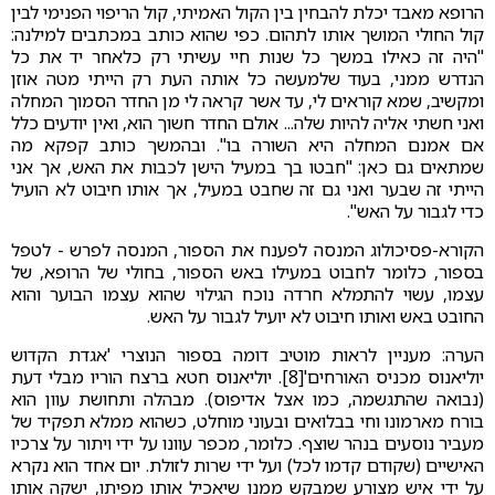
הרופא מאבד יכלת להבחין בין הקול האמיתי, קול הריפוי הפנימי לבין
קול החולי המושך אותו לתהום. כפי שהוא כותב במכתבים למילנה:
"היה זה כאילו במשך כל שנות חיי עשיתי רק כלאחר יד את כל
הנדרש ממני, בעוד שלמעשה כל אותה העת רק הייתי מטה אוזן
ומקשיב, שמא קוראים לי, עד אשר קראה לי מן החדר הסמוך המחלה
ואני חשתי אליה להיות שלה... אולם החדר חשוך הוא, ואין יודעים כלל
אם אמנם המחלה היא השורה בו". ובהמשך כותב קפקא מה
שמתאים גם כאן: "חבטו בך במעיל הישן לכבות את האש, אך אני
הייתי זה שבער ואני גם זה שחבט במעיל, אך אותו חיבוט לא הועיל
כדי לגבור על האש".
הקורא-פסיכולוג המנסה לפענח את הספור, המנסה לפרש - לטפל
בספור, כלומר לחבוט במעילו באש הספור, בחולי של הרופא, של
עצמו, עשוי להתמלא חרדה נוכח הגילוי שהוא עצמו הבוער והוא
החובט באש ואותו חיבוט לא יועיל לגבור על האש.
הערה: מעניין לראות מוטיב דומה בספור הנוצרי 'אגדת הקדוש
יוליאנוס מכניס האורחים'[8]. יוליאנוס חטא ברצח הוריו מבלי דעת
(נבואה שהתגשמה, כמו אצל אדיפוס). מבהלה ותחושת עוון הוא
בורח מארמונו וחי בבלואים ובעוני מוחלט, כשהוא ממלא תפקיד של
מעביר נוסעים בנהר שוצף. כלומר, מכפר עוונו על ידי ויתור על צרכיו
האישיים (שקודם קדמו לכל) ועל ידי שרות לזולת. יום אחד הוא נקרא
על ידי איש מצורע שמבקש ממנו שיאכיל אותו מפיתו, ישקה אותו