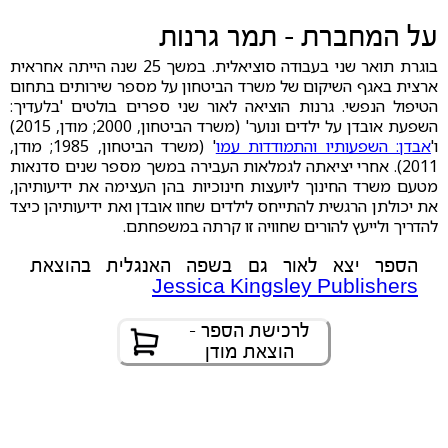
על המחברת - תמר גרנות
בוגרת תואר שני בעבודה סוציאלית. במשך 25 שנה הייתה אחראית
ארצית באגף השיקום של משרד הביטחון על מספר שירותים בתחום
הטיפול הנפשי. גרנות הוציאה לאור שני ספרים בולטים 'בלעדיך:
השפעת אובדן על ילדים ונוער' (משרד הביטחון, 2000; מודן, 2015)
ו'
אבדן: השפעותיו והתמודדות עמו
' (משרד הביטחון, 1985; מודן,
2011). אחרי יציאתה לגמלאות העבירה במשך מספר שנים סדנאות
מטעם משרד החינוך ליועצות חינוכיות בהן העצימה את ידיעותיהן,
את יכולתן הרגשית להתייחס לילדים שחוו אובדן ואת ידיעותיהן כיצד
להדריך ולייעץ להורים שחוויה זו קרתה במשפחתם.
הספר יצא לאור גם בשפה האנגלית בהוצאת
Jessica Kingsley Publishers
לרכישת הספר -
הוצאת מודן