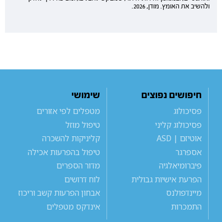
ולהשיב את האומץ. מודן, 2026.
חיפושים נפוצים
שימושי
פסיכולוג
מטפלים לפי אזורים
פסיכולוג קליני
טיפול מוזל
אוטיזם | ASD
קליניקות להשכרה
אספרגר
טיפול בהפרעות אכילה
פיברומיאלגיה
מדור הספרים
הפרעת אישיות גבולית
לוח דרושים
מיינדפולנס
אבחון הפרעות קשב וריכוז
התמכרות
אינדקס מטפלים