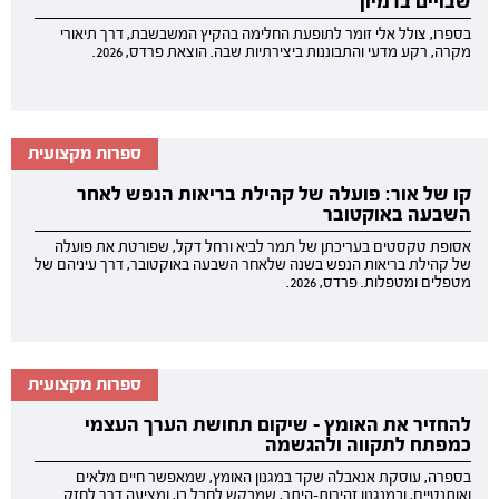
שבויים בדמיון
בספרו, צולל אלי זומר לתופעת החלימה בהקיץ המשבשבת, דרך תיאורי
מקרה, רקע מדעי והתבוננות ביצירתיות שבה. הוצאת פרדס, 2026.
ספרות מקצועית
קו של אור: פועלה של קהילת בריאות הנפש לאחר
השבעה באוקטובר
אסופת טקסטים בעריכתן של תמר לביא ורחל דקל, שפורטת את פועלה
של קהילת בריאות הנפש בשנה שלאחר השבעה באוקטובר, דרך עיניהם של
מטפלים ומטפלות. פרדס, 2026.
ספרות מקצועית
להחזיר את האומץ - שיקום תחושת הערך העצמי
כמפתח לתקווה ולהגשמה
בספרה, עוסקת אנאבלה שקד במגנון האומץ, שמאפשר חיים מלאים
ואותנטיים, ובמנגנון זהירות-היתר, שמבקש לחבל בו, ומציעה דרך לחזק