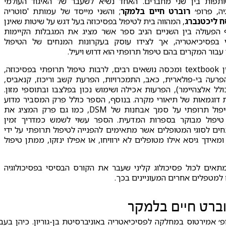
פות בין שני מחברים. האחד נשיא לשעבר של האיגוד העולמי
יה, פרופ׳
רוברט חיים בלמקר
; והשני מייסד של עמותת 'סוטריה
 ליכטנברג
, המהווה בית לטיפול בפסיכוזה בעל דגש על שיטות שאינן
ף הפעולה בין השניים הניב ספר אשר מציג את המגבלות הקיימות
 בפסיכיאטריה, אך לצידו עוסק בעקרונות המנחים של הטיפול
עבור המקרים בהם טיפול תרופתי הוא דרוש ויעיל.
הספר מהווה מעין textbook ומכסה נושאים רבים, לרבות טיפול תרופתי בפסיכוזה,
הפרעה בי-פולארית, כאב, התמכרויות, הפרעת קשב וריכוז, קנאביס,
ולל אלצהיימר), הפרעות אכילה ושימוש נכון בפלצבו ובתוספי מזון.
 דוגמאות של תיאורי מקרה. בנוסף, הספר כולל פרק המסביר מדוע
לא נכון לבסס טיפול תרופתי על סמך אבחנות של DSM, כמו גם פרק המציג את
 טיפול מבוקר בספרות המדעית. הספר עשוי לשמש כמדריך זמין
ים לסוגי המטופלים אשר מתאימים להפנייה לטיפול תרופתי על ידי
מאידך גיסא אילו מטופלים לא ירוויחו, או אפילו ינזקו, ממתן טיפול
אים לכול פסיכולוג קליני שעבר את הקורס הבסיסי בפסיכולוגיה
גם למטפלים אחרים המעוניינים בכך.
וברט חיים בלמקר
׳ אמירטוס במחלקה לפסיכיאטריה באוניברסיטת בן-גוריון. כיהן בעב