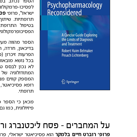
הספר נכתב בשות
לפסיכו-פרמקולוג
ישראל', פרופ׳
פסח
תרופתיות. שיתו
בטיפול התרופתי
הפסיכופרמקולוגי 
בדיכאון, חרדה, 
הפרעות זיכרון (כ
בכל נושא מובאות
המתודולוגיה של
המספק קווים מנח
רופא פסיכיאטר, ו
תרופתי.
מכאן כי הספר מת
פיזיולוגית, כמו 
על המחברים - פסח ליכטנברג ור
פרופ׳ רוברט חיים בלמקר
הוא פסיכיאטר ישראלי, פרופ