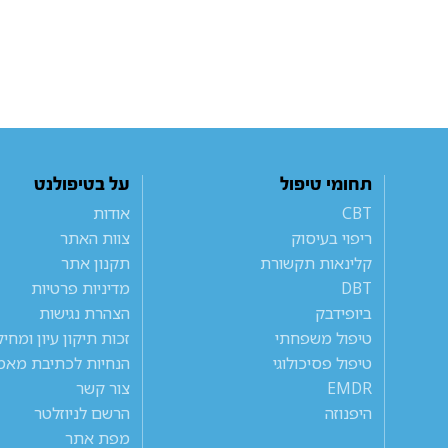
תחומי טיפול
על בטיפולנט
CBT
אודות
ריפוי בעיסוק
צוות האתר
קלינאות תקשורת
תקנון אתר
DBT
מדיניות פרטיות
ביופידבק
הצהרת נגישות
טיפול משפחתי
זכות תיקון עיון ומחי
טיפול פסיכולוגי
הנחיות לכתיבת מאמ
EMDR
צור קשר
היפנוזה
הרשם לניוזלטר
מפת אתר