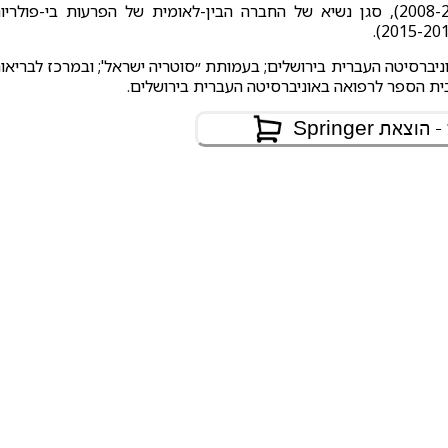
כנשיא איגוד הנוירו-פסיכופרמקולוגיה הבין-לאומי (2008-2010), סגן נשיא של החברה הבין-לאומית של הפרעות בי-פולרי
יברסיטה העברית בירושלים; בעמותת ״סוטריה ישראל'; ובמרכז לבריאו
בית הספר לרפואה באוניברסיטה העברית בירושלים.
את Springer