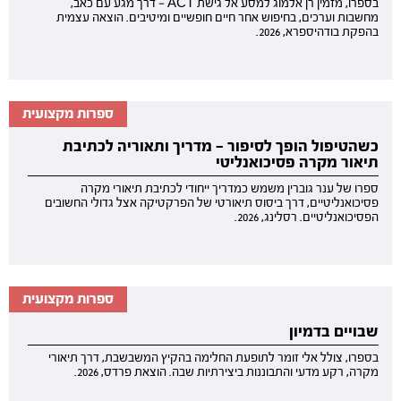
בספרו, מזמין רן אלמוג למסע אל גישת ACT — דרך מגע עם כאב,
מחשבות וערכים, בחיפוש אחר חיים חופשיים ומיטיבים. הוצאה עצמית
בהפקת בודהיספרא, 2026.
ספרות מקצועית
כשהטיפול הופך לסיפור — מדריך ותאוריה לכתיבת
תיאור מקרה פסיכואנליטי
ספרו של ענר גוברין משמש כמדריך ייחודי לכתיבת תיאורי מקרה
פסיכואנליטיים, דרך ביסוס תיאורטי של הפרקטיקה אצל גדולי החשובים
הפסיכואנליטיים. רסלינג, 2026.
ספרות מקצועית
שבויים בדמיון
בספרו, צולל אלי זומר לתופעת החלימה בהקיץ המשבשבת, דרך תיאורי
מקרה, רקע מדעי והתבוננות ביצירתיות שבה. הוצאת פרדס, 2026.