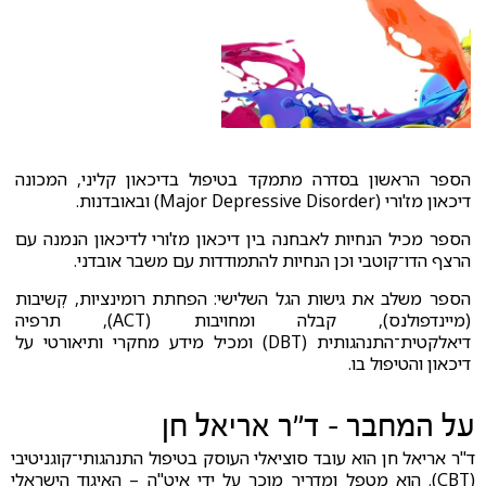
הספר הראשון בסדרה מתמקד בטיפול בדיכאון קליני, המכונה
דיכאון מז'ורי (Major Depressive Disorder) ובאובדנות.
הספר מכיל הנחיות לאבחנה בין דיכאון מז'ורי לדיכאון הנמנה עם
הרצף הדו־קוטבי וכן הנחיות להתמודדות עם משבר אובדני.
הספר משלב את גישות הגל השלישי: הפחתת רומינציות, קְשיבות
(מיינדפולנס), קבלה ומחויבות (ACT), תרפיה
דיאלקטית־התנהגותית (DBT) ומכיל מידע מחקרי ותיאורטי על
דיכאון והטיפול בו.
על המחבר – ד"ר אריאל חן
ד"ר אריאל חן הוא עובד סוציאלי העוסק בטיפול התנהגותי־קוגניטיבי
(CBT). הוא מטפל ומדריך מוכר על ידי איט"ה – האיגוד הישראלי