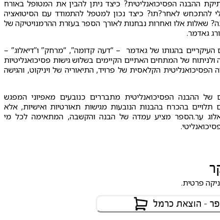
יקת ההבנה הפסיכואנליטית? כיצד ניתן להבין את המטופל באורח
י להתכחש לאחר?תו? כיצד נכון למטפל להתמודד עם הסיטואציה
? שאלות אלו ואחרות נבחנות לאורך הספר בעזרת ההרמנויטיקה של
רג גאדמר.
העיקריים בהגותו של גאדמר – “דעה קדומה”, “מרחק” ו”דיאלוג” ­–
לניתוח של המתחים האתיים הקיימים בשלוש גישות פסיכואנליטיות
ה הפסיכואנליטית הקלאסית של פרויד, התיאוריה של ויניקוט, והגישה
ם של ההבנה הפסיכואנליטית מתבררים כנובעים מאפיוני המפגש
ם תלויים בהכרח בהבנות הנובעות מגישות תאורטיות ואישיות, אלא
אלוג עֵר.הספר מציע עמדה של הבנה והקשבה, המתאימה לכל מי
יכואנליטי.
ר
יקה פרטית.
ר - הוצאת כרמל