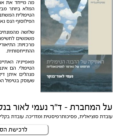
מה מייחד את את
המלא ביותר מבל
הטיפולית המשתנה
הפילוסוף הנס גאו
שלושה מהמונחים 
משמשים לחשיפה ו
מרכזיות: התיאורי
ההתייחסותית.
מאפייניה האתיי
הטיפולי. הם אינ
מנהלים איתן די
שעוסק בטיפול הפס
על המחברת - ד"ר נעמי לאור בנק
עובדת סוציאלית, פסיכותרפיסטית ומדריכה. עובדת בקלינ
לרכישת הספ