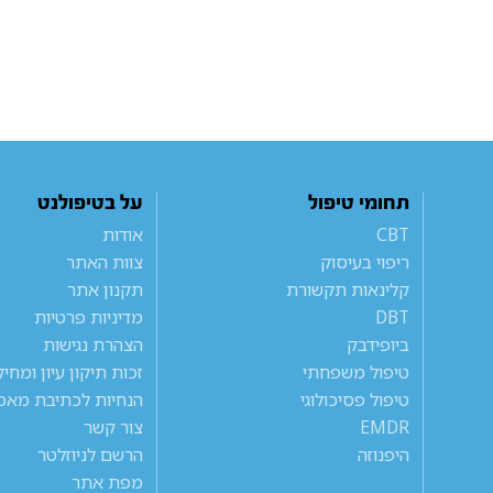
תחומי טיפול
על בטיפולנט
CBT
אודות
ריפוי בעיסוק
צוות האתר
קלינאות תקשורת
תקנון אתר
DBT
מדיניות פרטיות
ביופידבק
הצהרת נגישות
טיפול משפחתי
זכות תיקון עיון ומחי
טיפול פסיכולוגי
הנחיות לכתיבת מאמ
EMDR
צור קשר
היפנוזה
הרשם לניוזלטר
מפת אתר