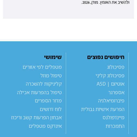
ולהשיב את האומץ. מודן, 2026.
חיפושים נפוצים
שימושי
פסיכולוג
מטפלים לפי אזורים
פסיכולוג קליני
טיפול מוזל
אוטיזם | ASD
קליניקות להשכרה
אספרגר
טיפול בהפרעות אכילה
פיברומיאלגיה
מדור הספרים
הפרעת אישיות גבולית
לוח דרושים
מיינדפולנס
אבחון הפרעות קשב וריכוז
התמכרות
אינדקס מטפלים