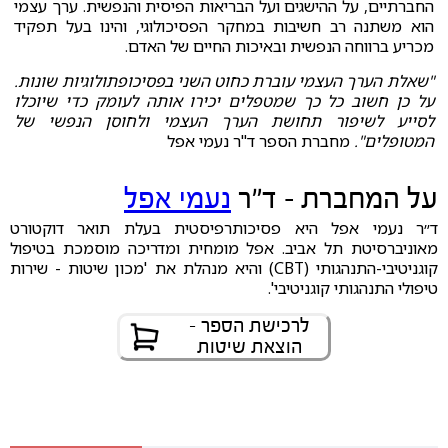
החברתיים, על ההישגים ועל הבריאות הפיסית והנפשית. ערך עצמי
הוא משתנה רב חשיבות במחקר הפסיכולוגי, והינו בעל תפקיד
מכריע ברווחה הנפשית ובאיכות החיים של האדם.
"שאלת הערך העצמי עוברת כחוט השני בפסיכופתולוגיות שונות.
על כן חשוב כל כך שמטפלים יכירו אותה לעומק כדי שיוכלו
לסייע לשיפור תחושת הערך העצמי ולחוסן הנפשי של
המטופלים".
מחברת הספר ד"ר נעמי אפל
על המחברת - ד״ר
נעמי אפל
ד״ר נעמי אפל היא פסיכותרפיסטית בעלת תואר דוקטורט
מאוניברסיטת תל אביב. אפל מומחית ומדריכה מוסמכת בטיפול
קוגניטיבי-התנהגותי (CBT) והיא מנהלת את 'מכון שיטות - שירות
טיפולי התנהגותי קוגניטיבי'.
לרכישת הספר -
הוצאת שיטות