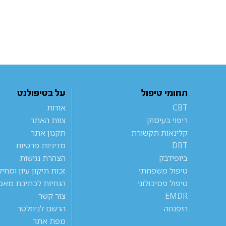
תחומי טיפול
על בטיפולנט
CBT
אודות
ריפוי בעיסוק
צוות האתר
קלינאות תקשורת
תקנון אתר
DBT
מדיניות פרטיות
ביופידבק
הצהרת נגישות
טיפול משפחתי
זכות תיקון עיון ומחי
טיפול פסיכולוגי
הנחיות לכתיבת מאמ
EMDR
צור קשר
היפנוזה
הרשם לניוזלטר
מפת אתר