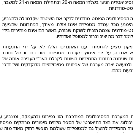
בפסיכואנליזה ובפסיכיאטריה הגיעו בשלהי המאה ה-20 ובתחילת המאה ה-21 למשבר,
ט-מודרניות.
 הפסיכולוגיה הפוסט-מודרנית לבקר את השיטות שקדמו לה ולהצביע
הימנע מכל עמדה מטפיזית איננו צולח. מאידך, הפתרונות שהציעה
ט-מודרנית עצמה הובילו לשוקת שבורה, באשר הם אינם מותירים בידי
ר דבר מה יציב וברור למטופל ואודותיו.
יקון מציע להתמודד עם האתגרים הללו לא על ידי התנערות
 אדרבה, על ידי אימוץ מערכת מטפיזית מורכבת: זו של תורת
ת שניתנה בתורות החסידיות השונות לקבלת האר"י העבירה אותה אל
ולמעשה יצרה מערכת של אפיונים פסיכולוגיים מדוקדקים ושל דרכי
ובעות מהם.
את המערכת הפסיכולוגית המורכבת הזו בפירוט ובהעמקה, ומצביע ע
יכולוגי. את הצד התיאורטי של הספר מלווים סיפורים מרתקים מניסיונ
וגיה החסידית להועיל גם למטופלים שעולמם הנפשי רחוק מאוד מזה ש