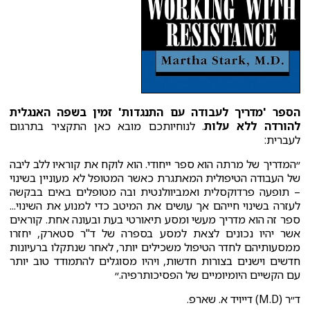
הספר 'מדריך לעבודה עם התנגדות' זמין בשפה האנגלית
להורדה ללא עלות
. לנוחיותכם מובא כאן התקציר בתרגום
לעברית:
״המדריך של מרתה הוא ספר ייחודי. הוא לוקח את קוראיו ללב ליבה
של העבודה הטיפולית המאתגרת כאשר המטופל לא מעוניין בשינוי
– תופעה פרדוקסלית ואמביוולנטית ובה מטופלים באים בבקשה
לעזרה בשינוי חייהם אך עושים את המיטב כדי למנוע את השינוי...
ספר זה הוא מדריך מעשי ומסע תיאורטי בעת ובעונה אחת. קוראים
אשר יהיו נכונים לצאת למסע בספרה של ד"ר סטארק, יחזרו
ממסעותיהם לחדר הטיפול משכילים יותר, לאחר שנתקלו ברעיונות
חדשים וישנים בצורות חדשות, ויהיו מסוגלים להתמודד טוב יותר
עם הקשיים היומיומיים של הפסיכותרפיה.״
ד״ר (M.D) דייויד א. שארפ.