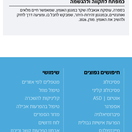
כמפתח לתקווה ולהגשמה
בספרה, עוסקת אנאבלה שקד במגנון האומץ, שמאפשר חיים מלאים
ואותנטיים, ובמנגנון זהירות-היתר, שמבקש לחבל בו, ומציעה דרך לחזק
ולהשיב את האומץ. מודן, 2026.
חיפושים נפוצים
שימושי
פסיכולוג
מטפלים לפי אזורים
פסיכולוג קליני
טיפול מוזל
אוטיזם | ASD
קליניקות להשכרה
אספרגר
טיפול בהפרעות אכילה
פיברומיאלגיה
מדור הספרים
הפרעת אישיות גבולית
לוח דרושים
מיינדפולנס
אבחון הפרעות קשב וריכוז