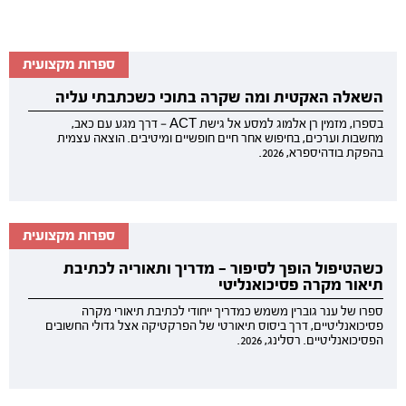
ספרות מקצועית
השאלה האקטית ומה שקרה בתוכי כשכתבתי עליה
בספרו, מזמין רן אלמוג למסע אל גישת ACT — דרך מגע עם כאב,
מחשבות וערכים, בחיפוש אחר חיים חופשיים ומיטיבים. הוצאה עצמית
בהפקת בודהיספרא, 2026.
ספרות מקצועית
כשהטיפול הופך לסיפור — מדריך ותאוריה לכתיבת
תיאור מקרה פסיכואנליטי
ספרו של ענר גוברין משמש כמדריך ייחודי לכתיבת תיאורי מקרה
פסיכואנליטיים, דרך ביסוס תיאורטי של הפרקטיקה אצל גדולי החשובים
הפסיכואנליטיים. רסלינג, 2026.