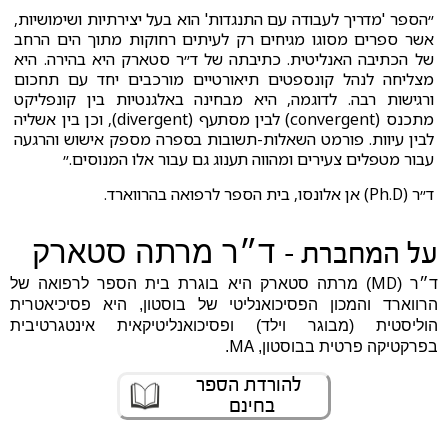
״הספר 'מדריך לעבודה עם התנגדות' הוא בעל יצירתיות ושימושיות,
אשר ספרים מסוגו מגיחים רק לעיתים רחוקות מתוך הים הרחב
של הכתיבה האנליטית. כתיבתה של ד״ר סטארק היא בהירה. היא
מצליחה לנהל קונספטים תיאורטיים מורכבים יחד עם תחכום
ורגישות רבה. לדוגמה, היא מבחינה באלגנטיות בין קונפליקט
מתכנס (convergent) לבין מסתעף (divergent), וכן בין אשליה
לבין עיוות. פורמט השאלות-תשובות בספרה מספק אישוש והרגעה
עבור מטפלים צעירים ומהווה תענוג גם עבור אלו המנוסים.״
ד״ר (Ph.D) אן אלונסו, בית הספר לרפואה בהרווארד.
ד״ר מרתה סטארק
על המחברת -
MD
ד״ר (
) מרתה סטארק היא בוגרת בית הספר לרפואה של
הרווארד והמכון הפסיכואנליטי של בוסטון, היא פסיכיאטרית
הוליסטית (מבוגר וילד) ופסיכואנליטיקאית אינטגרטיבית
MA
בפרקטיקה פרטית בבוסטון,
.
להורדת הספר
בחינם