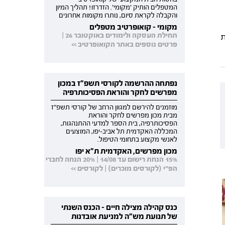
המטפלים הותיק 'מקומי'. הזדרזו! תהליך המיון
והקבלה לקראת סיום, נותרו מקומות אחרונים
מקומי - קואופרטיב מטפלים
תחילת העסקה ולימודים באוקטובר 26 |
ת
פרטים נוספים באתר הקואופרטיב >>
נפתחה ההרשמה לקורסי תשפ"ז במכון
מפרשים לחקר והוראת הפסיכותרפיה
מוזמנים להירשם למגוון הרחב של קורסי תשפ"ז
מבית מכון מפרשים לחקר והוראת
הפסיכותרפיה, בית הספר למדעי ההתנהגות,
המכללה האקדמית תל אביב-יפו, המוצעים
לאנשי מקצוע בתחומי הטיפול.
מכון מפרשים, האקדמית ת"א יפו
15% הנחת רישום עד 14/08 | 20% הנחה לחברי
הפ"י (לקורסים מוכרים) | לקורסים >>
כנס קהילה מצילה חיים - הכנס השנתי
של תנועת מש"ה למניעת אובדנות