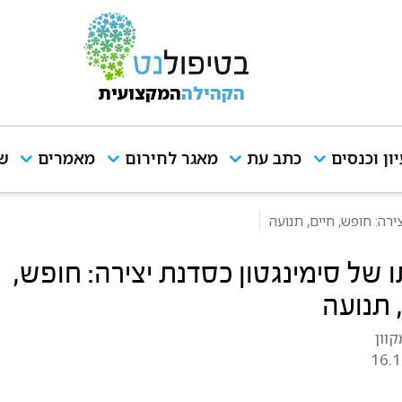
הקהילה
המקצועית
יון וכנסים
כתב עת
מאגר לחירום
מאמרים
שי
ירה: חופש, חיים, תנועה
 של סימינגטון כסדנת יצירה: חופש,
 תנועה
וון
16.