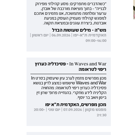
"כשהדברים מתפרקים: מסע קהילתי מפירוק
לבנייה" - בתוך מציאות מורכבת של אובדן,
ערעור ומלחמה מתמשכת, אנו מזמינים אתכם
למפגש קהילתי מעמיק העוסק במניעת
אובדנות, ביצירת עוגנים ובמציאת תקווה.
מש"ה - מילים שעושות הבדל
האקדמית ת"א-יפו | 06.09.2026 | יום ראשון |
09:00-16:00
In Waves and War - פסיכדליה כערוץ
ריפוי לטראומה
מכון מפרשים מזמין לערב עיון שיעסוק בסרט In
Waves and War שישמש כמצע לדיון בנושא
פסיכדליה כערוץ ריפוי לטראומה: מהחוויה
הקלינית לידע מחקרי. בהנחיית פרופ' שרון זין
ביימן ויואב בר יוסף.
מכון מפרשים, האקדמית ת"א יפו
מפגש מקוון | 07.09.2026 | יום שני | 20:00-
21:30