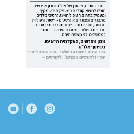
במרכז חופים, מיסודן של אלו"ט ומכון מפרשים,
תוכלו למצוא קורסים המעניקים ידע מקיף
ומעמיק בתחום הטיפול האינטגרטיבי בילדים,
מתבגרים ומבוגרים אוטיסטים - גישות טיפוליות
מגוונות, מודלים עדכניים והתערבויות לסוגיות
מרכזיות העולות במסגרת טיפול רב ממדי
במטופלים ובני משפחותיהם.
מכון מפרשים, האקדמית ת"א יפו,
בשיתוף אלו"ט
15% הנחת רישום עד 14/08 | 20% הנחה לחברי
הפ"י (לקורסים מוכרים) | לקורסים >>