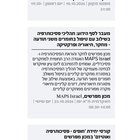
מפגש מקוון | 18.10.2026 | יום ראשון | 19:30-
21:00
מעבר לסף הידוע: תהליכי פסיכותרפיה
בשילוב עם טיפול בחומרים משני תודעה
- מחקר, תיאוריה ופרקטיקה
מכון מפרשים לחקר והוראת הפסיכותרפיה ו-
MAPS Israel האגודה הרב תחומית למחקרים
פסיכדליים, שמחים להזמינכם ליום עיון שיוקדש
לבחינה מעמיקה של תהליך הפסיכותרפיה
במסגרת מחקרים קליניים בטיפול משולב
חומרים משני תודעה, באמצעות שילוב של
מסגרות תיאורטיות, דיונים קליניים ותיאורי
מקרה מפורטים ממחקרים קליניים.
מכון מפרשים, MAPS Israel
האקדמית ת"א יפו | 23.10.2026 | יום שישי |
08:30-14:00
קורסי יחידת 'חופים - פסיכותרפיה
ואוטיזם' במכון מפרשים