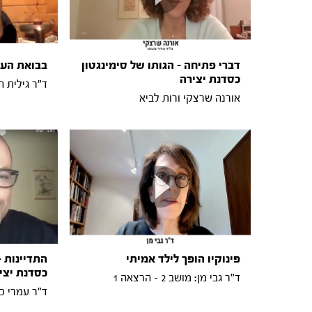
דברי פתיחה - הגותו של סימינגטון
בבואת העת
כסדנת יצירה
ד"ר גילית הורויץ:
אורנה שרצקי ורות לביא
פינוקיו הופך לילד אמיתי
התדיינות -
כסדנת יצי
ד"ר גבי מן: מושב 2 - הרצאה 1
ד"ר עמרי כהן: מוש