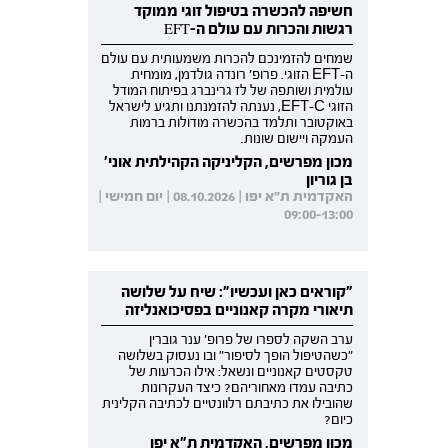
חשיפה להכשרה בטיפול זוגי ממוקד
רגשות והכרות עם עולם ה-EFT
שמחים להזמינכם להכרות משמעותית עם עולם
ה-EFT הזוגי. פרופ' רונדה גולדמן, מומחית
עולמית ושותפה של לז גרינברג בפיתוח המודל
הזוגי EFT-C, נענתה להזמנתנו ותגיע לישראל
באוקטובר ותלמד בהכשרה מודולות ברמות
העמקה ויישום שונות.
מכון מפרשים, הקליניקה הקהילתית אוני'
בן גוריון
האקדמית ת"א יפו | 08.10.2026 | יום חמישי |
09:00-13:00
"קוראים כאן ועכשיו": שיח על שלושה
תיאורי מקרה קאנוניים בפסיכואנליזה
ערב השקה לספרו של פרופ' ענר גוברין
"כשהטיפול הופך לסיפור" ובו נעסוק בשלושה
טקסטים קאנוניים ונשאל: אילו הכרעות של
כתיבה עמדו מאחוריהם? כיצד העקרונות
שהובילו את כתיבתם רלוונטיים לכתיבה הקלינית
כיום?
מכון מפרשים, האקדמית ת"א יפו