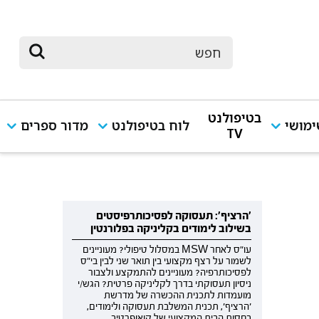
בטיפולנט
מושי
לוח בטיפולנט
מדור ספרים
TV
'הרציף': תעסוקה לפסיכותרפיסטים
בשילוב לימודים בקליניקה בפלורנטין
עו"ס לאחר MSW במסלול טיפולי? מעוניינים
לשמור על רצף מקצועי בין תואר שני לבין בי"ס
לפסיכותרפיה? מעוניינים להתמקצע ולצבור
ניסיון תעסוקתי בדרך לקליניקה פרטית? הגש/י
מועמדות לתכנית ההכשרה של מדרשת
'הרציף', תכנית המשלבת תעסוקה ולימודים,
בחסות הבית המקצועי של קואופרטיב