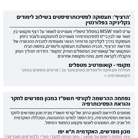
'הרציף': תעסוקה לפסיכותרפיסטים בשילוב לימודים
בקליניקה בפלורנטין
עו"ס לאחר MSW במסלול טיפולי? מעוניינים לשמור על רצף מקצועי בין
תואר שני לבין בי"ס לפסיכותרפיה? מעוניינים להתמקצע ולצבור ניסיון
תעסוקתי בדרך לקליניקה פרטית? הגש/י מועמדות לתכנית ההכשרה של
מדרשת 'הרציף', תכנית המשלבת תעסוקה ולימודים, בחסות הבית
המקצועי של קואופרטיב המטפלים הותיק 'מקומי'. הזדרזו! תהליך המיון
והקבלה לקראת סיום, נותרו מקומות אחרונים
מקומי - קואופרטיב מטפלים
תחילת העסקה ולימודים באוקטובר 26 | פרטים נוספים באתר
הקואופרטיב >>
נפתחה ההרשמה לקורסי תשפ"ז במכון מפרשים לחקר
והוראת הפסיכותרפיה
מוזמנים להירשם למגוון הרחב של קורסי תשפ"ז מבית מכון מפרשים לחקר
והוראת הפסיכותרפיה, בית הספר למדעי ההתנהגות, המכללה האקדמית
תל אביב-יפו, המוצעים לאנשי מקצוע בתחומי הטיפול.
מכון מפרשים, האקדמית ת"א יפו
15% הנחת רישום עד 14/08 | 20% הנחה לחברי הפ"י (לקורסים מוכרים) |