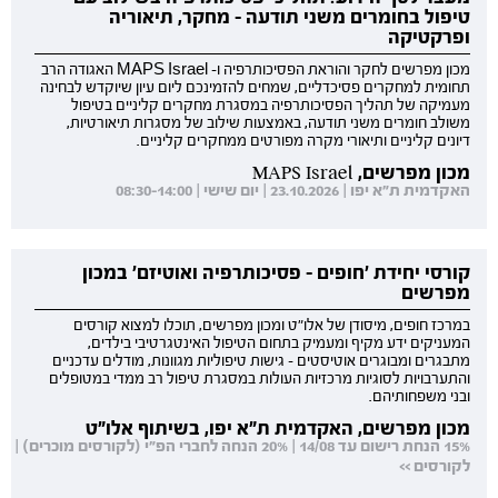
טיפול בחומרים משני תודעה - מחקר, תיאוריה
ופרקטיקה
מכון מפרשים לחקר והוראת הפסיכותרפיה ו- MAPS Israel האגודה הרב
תחומית למחקרים פסיכדליים, שמחים להזמינכם ליום עיון שיוקדש לבחינה
מעמיקה של תהליך הפסיכותרפיה במסגרת מחקרים קליניים בטיפול
משולב חומרים משני תודעה, באמצעות שילוב של מסגרות תיאורטיות,
דיונים קליניים ותיאורי מקרה מפורטים ממחקרים קליניים.
מכון מפרשים, MAPS Israel
האקדמית ת"א יפו | 23.10.2026 | יום שישי | 08:30-14:00
קורסי יחידת 'חופים - פסיכותרפיה ואוטיזם' במכון
מפרשים
במרכז חופים, מיסודן של אלו"ט ומכון מפרשים, תוכלו למצוא קורסים
המעניקים ידע מקיף ומעמיק בתחום הטיפול האינטגרטיבי בילדים,
מתבגרים ומבוגרים אוטיסטים - גישות טיפוליות מגוונות, מודלים עדכניים
והתערבויות לסוגיות מרכזיות העולות במסגרת טיפול רב ממדי במטופלים
ובני משפחותיהם.
מכון מפרשים, האקדמית ת"א יפו, בשיתוף אלו"ט
15% הנחת רישום עד 14/08 | 20% הנחה לחברי הפ"י (לקורסים מוכרים) |
לקורסים >>