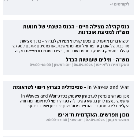
לקורסים >>
כנס קהילה מצילה חיים - הכנס השנתי של תנועת
מש"ה למניעת אובדנות
"כשהדברים מתפרקים: מסע קהילתי מפירוק לבנייה" - בתוך מציאות
מורכבת של אובדן, ערעור ומלחמה מתמשכת, אנו מזמינים אתכם למפגש
קהילתי מעמיק העוסק במניעת אובדנות, ביצירת עוגנים ובמציאת תקווה.
מש"ה - מילים שעושות הבדל
האקדמית ת"א-יפו | 06.09.2026 | יום ראשון | 09:00-16:00
In Waves and War - פסיכדליה כערוץ ריפוי לטראומה
מכון מפרשים מזמין לערב עיון שיעסוק בסרט In Waves and War
שישמש כמצע לדיון בנושא פסיכדליה כערוץ ריפוי לטראומה: מהחוויה
הקלינית לידע מחקרי. בהנחיית פרופ' שרון זין ביימן ויואב בר יוסף.
מכון מפרשים, האקדמית ת"א יפו
מפגש מקוון | 07.09.2026 | יום שני | 20:00-21:30