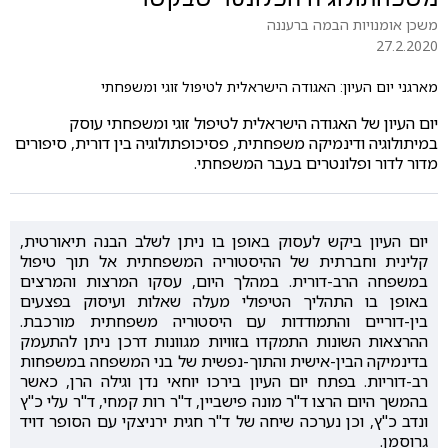
משכן אומנויות הבמה ברעננה
27.2.2020
מארגני יום העיון: האגודה הישראלית לטיפול זוגי ומשפחתי
יום העיון של האגודה הישראלית לטיפול זוגי ומשפחתי עוסק
במיתולוגיה ודינמיקה משפחתית, פסיכופתולוגיה בין דורית, סיפורים
מדור לדור ופלונטרים בעבר המשפחתי.
יום העיון ביקש לעסוק באופן בו ניתן לשלב הבנה תיאורטית,
קלינית וחברתית של ההיסטוריה המשפחתית אל תוך טיפול
במשפחה הרב-דורית. במהלך היום, עסקו המרצות והמרצים
באופן בו התהליך הטיפולי מעלה שאלות ועיסוק בפצעים
בין-דוריים והתמודדות עם היסטוריה משפחתית מורכבת.
ההרצאות השונות התמקדו בזוויות מגוונות דרכן ניתן להתעמק
בדינמיקה הבין-אישית והתוך-נפשית של בני המשפחה במשפחות
רב-דוריות. בפתח יום העיון בירכו יוחאי נדן וגילה הרן, כאשר
בהמשך היום הרצו ד"ר מונה פישביין, ד"ר רות קמחי, ד"ר עלי כ"ץ
ונדב כ"ץ, וכן נערכה שיחה של ד"ר חגית ירניצקי עם הסופר דויד
גרוסמן.