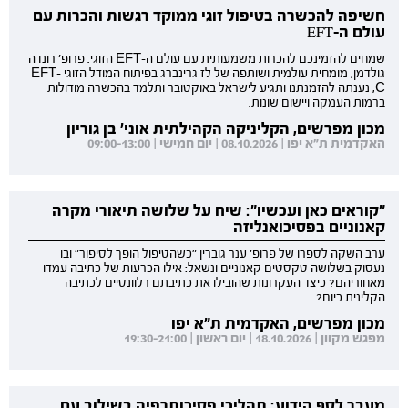
חשיפה להכשרה בטיפול זוגי ממוקד רגשות והכרות עם
עולם ה-EFT
שמחים להזמינכם להכרות משמעותית עם עולם ה-EFT הזוגי. פרופ' רונדה
גולדמן, מומחית עולמית ושותפה של לז גרינברג בפיתוח המודל הזוגי EFT-
C, נענתה להזמנתנו ותגיע לישראל באוקטובר ותלמד בהכשרה מודולות
ברמות העמקה ויישום שונות.
מכון מפרשים, הקליניקה הקהילתית אוני' בן גוריון
האקדמית ת"א יפו | 08.10.2026 | יום חמישי | 09:00-13:00
"קוראים כאן ועכשיו": שיח על שלושה תיאורי מקרה
קאנוניים בפסיכואנליזה
ערב השקה לספרו של פרופ' ענר גוברין "כשהטיפול הופך לסיפור" ובו
נעסוק בשלושה טקסטים קאנוניים ונשאל: אילו הכרעות של כתיבה עמדו
מאחוריהם? כיצד העקרונות שהובילו את כתיבתם רלוונטיים לכתיבה
הקלינית כיום?
מכון מפרשים, האקדמית ת"א יפו
מפגש מקוון | 18.10.2026 | יום ראשון | 19:30-21:00
מעבר לסף הידוע: תהליכי פסיכותרפיה בשילוב עם