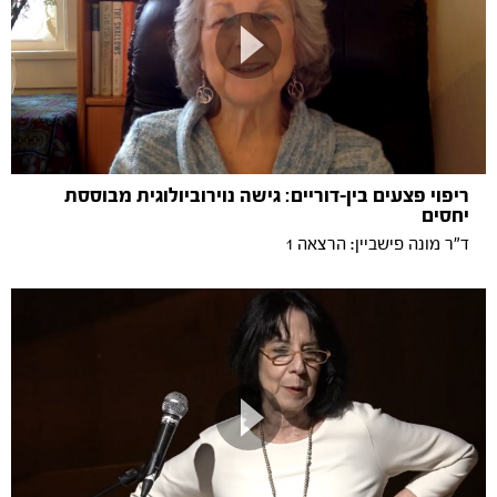
ריפוי פצעים בין-דוריים: גישה נוירוביולוגית מבוססת
יחסים
ד"ר מונה פישביין: הרצאה 1