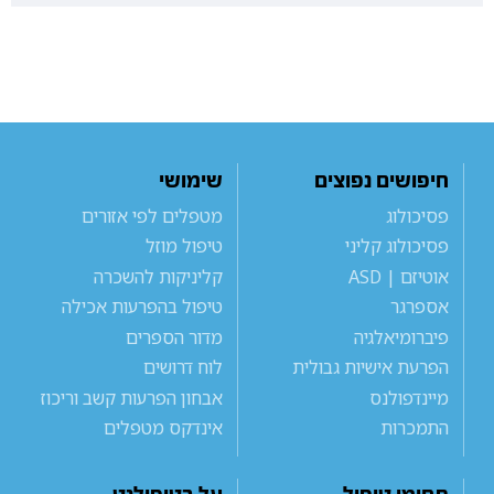
חיפושים נפוצים
שימושי
פסיכולוג
מטפלים לפי אזורים
פסיכולוג קליני
טיפול מוזל
אוטיזם | ASD
קליניקות להשכרה
אספרגר
טיפול בהפרעות אכילה
פיברומיאלגיה
מדור הספרים
הפרעת אישיות גבולית
לוח דרושים
מיינדפולנס
אבחון הפרעות קשב וריכוז
התמכרות
אינדקס מטפלים