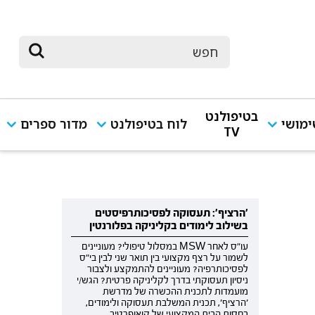
בטיפולנט
מושי
לוח בטיפולנט
מדור ספרים
TV
'הרציף': תעסוקה לפסיכותרפיסטים
בשילוב לימודים בקליניקה בפלורנטין
עו"ס לאחר MSW במסלול טיפולי? מעוניינים
לשמור על רצף מקצועי בין תואר שני לבין בי"ס
לפסיכותרפיה? מעוניינים להתמקצע ולצבור
ניסיון תעסוקתי בדרך לקליניקה פרטית? הגש/י
מועמדות לתכנית ההכשרה של מדרשת
'הרציף', תכנית המשלבת תעסוקה ולימודים,
בחסות הבית המקצועי של קואופרטיב