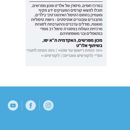
במרכז חופים, מיסודן של אלו"ט ומכון מפרשים,
תוכלו למצוא קורסים המעניקים ידע מקיף
ומעמיק בתחום הטיפול האינטגרטיבי בילדים,
מתבגרים ומבוגרים אוטיסטים - גישות טיפוליות
מגוונות, מודלים עדכניים והתערבויות לסוגיות
מרכזיות העולות במסגרת טיפול רב ממדי
במטופלים ובני משפחותיהם.
מכון מפרשים, האקדמית ת"א יפו,
בשיתוף אלו"ט
15% הנחת רישום עד 14/08 | 20% הנחה לחברי
הפ"י (לקורסים מוכרים) | לקורסים >>