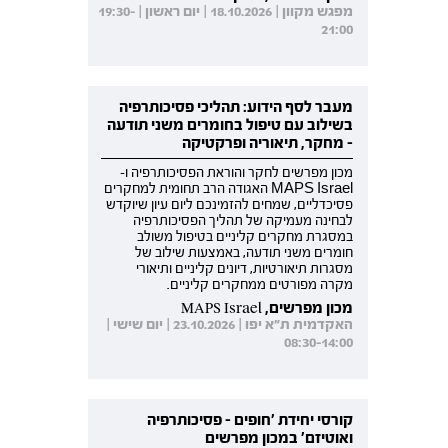
מפגש מקוון | 18.10.2026 | יום ראשון | 19:30-
21:00
מעבר לסף הידוע: תהליכי פסיכותרפיה
בשילוב עם טיפול בחומרים משני תודעה
- מחקר, תיאוריה ופרקטיקה
מכון מפרשים לחקר והוראת הפסיכותרפיה ו-
MAPS Israel האגודה הרב תחומית למחקרים
פסיכדליים, שמחים להזמינכם ליום עיון שיוקדש
לבחינה מעמיקה של תהליך הפסיכותרפיה
במסגרת מחקרים קליניים בטיפול משולב
חומרים משני תודעה, באמצעות שילוב של
מסגרות תיאורטיות, דיונים קליניים ותיאורי
מקרה מפורטים ממחקרים קליניים.
מכון מפרשים, MAPS Israel
האקדמית ת"א יפו | 23.10.2026 | יום שישי |
08:30-14:00
קורסי יחידת 'חופים - פסיכותרפיה
ואוטיזם' במכון מפרשים