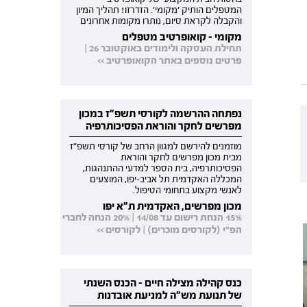
המטפלים הותיק 'מקומי'. הזדרזו! תהליך המיון
והקבלה לקראת סיום, נותרו מקומות אחרונים
מקומי - קואופרטיב מטפלים
תחילת העסקה ולימודים באוקטובר 26 |
פרטים נוספים באתר הקואופרטיב >>
נפתחה ההרשמה לקורסי תשפ"ז במכון
מפרשים לחקר והוראת הפסיכותרפיה
מוזמנים להירשם למגוון הרחב של קורסי תשפ"ז
מבית מכון מפרשים לחקר והוראת
הפסיכותרפיה, בית הספר למדעי ההתנהגות,
המכללה האקדמית תל אביב-יפו, המוצעים
לאנשי מקצוע בתחומי הטיפול.
מכון מפרשים, האקדמית ת"א יפו
15% הנחת רישום עד 14/08 | 20% הנחה לחברי
הפ"י (לקורסים מוכרים) | לקורסים >>
כנס קהילה מצילה חיים - הכנס השנתי
של תנועת מש"ה למניעת אובדנות