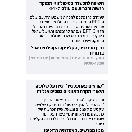
חשיפה להכשרה בטיפול זוגי ממוקד
רגשות והכרות עם עולם ה-EFT
שמחים להזמינכם להכרות משמעותית עם עולם
ה-EFT הזוגי. פרופ' רונדה גולדמן, מומחית
עולמית ושותפה של לז גרינברג בפיתוח המודל
הזוגי EFT-C, נענתה להזמנתנו ותגיע לישראל
באוקטובר ותלמד בהכשרה מודולות ברמות
העמקה ויישום שונות.
מכון מפרשים, הקליניקה הקהילתית אוני'
בן גוריון
האקדמית ת"א יפו | 08.10.2026 | יום חמישי |
09:00-13:00
"קוראים כאן ועכשיו": שיח על שלושה
תיאורי מקרה קאנוניים בפסיכואנליזה
ערב השקה לספרו של פרופ' ענר גוברין
"כשהטיפול הופך לסיפור" ובו נעסוק בשלושה
טקסטים קאנוניים ונשאל: אילו הכרעות של
כתיבה עמדו מאחוריהם? כיצד העקרונות
שהובילו את כתיבתם רלוונטיים לכתיבה הקלינית
כיום?
מכון מפרשים, האקדמית ת"א יפו