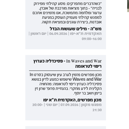
"כשהדברים מתפרקים: מסע קהילתי מפירוק
לבנייה" - בתוך מציאות מורכבת של אובדן,
ערעור ומלחמה מתמשכת, אנו מזמינים אתכם
למפגש קהילתי מעמיק העוסק במניעת
אובדנות, ביצירת עוגנים ובמציאת תקווה.
מש"ה - מילים שעושות הבדל
האקדמית ת"א-יפו | 06.09.2026 | יום ראשון |
09:00-16:00
In Waves and War - פסיכדליה כערוץ
ריפוי לטראומה
מכון מפרשים מזמין לערב עיון שיעסוק בסרט In
Waves and War שישמש כמצע לדיון בנושא
פסיכדליה כערוץ ריפוי לטראומה: מהחוויה
הקלינית לידע מחקרי. בהנחיית פרופ' שרון זין
ביימן ויואב בר יוסף.
מכון מפרשים, האקדמית ת"א יפו
מפגש מקוון | 07.09.2026 | יום שני | 20:00-
21:30