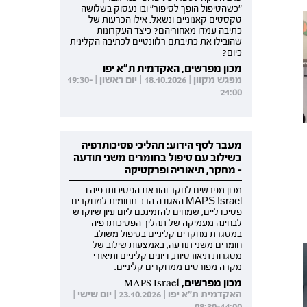
"כשהטיפול הופך לסיפור" ובו נעסוק בשלושה
טקסטים קאנוניים ונשאל: אילו הכרעות של
כתיבה עמדו מאחוריהם? כיצד העקרונות
שהובילו את כתיבתם רלוונטיים לכתיבה הקלינית
כיום?
מכון מפרשים, האקדמית ת"א יפו
מפגש מקוון | 18.10.2026 | יום ראשון | 19:30-
21:00
מעבר לסף הידוע: תהליכי פסיכותרפיה
בשילוב עם טיפול בחומרים משני תודעה
- מחקר, תיאוריה ופרקטיקה
מכון מפרשים לחקר והוראת הפסיכותרפיה ו-
MAPS Israel האגודה הרב תחומית למחקרים
פסיכדליים, שמחים להזמינכם ליום עיון שיוקדש
לבחינה מעמיקה של תהליך הפסיכותרפיה
במסגרת מחקרים קליניים בטיפול משולב
חומרים משני תודעה, באמצעות שילוב של
מסגרות תיאורטיות, דיונים קליניים ותיאורי
מקרה מפורטים ממחקרים קליניים.
מכון מפרשים, MAPS Israel
האקדמית ת"א יפו | 23.10.2026 | יום שישי |
08:30-14:00