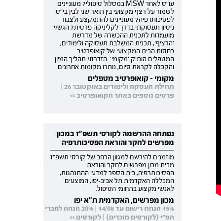
עו"ס לאחר MSW במסלול טיפולי? מעוניינים
לשמור על רצף מקצועי בין תואר שני לבין בי"ס
לפסיכותרפיה? מעוניינים להתמקצע ולצבור
ניסיון תעסוקתי בדרך לקליניקה פרטית? הגש/י
מועמדות לתכנית ההכשרה של מדרשת
'הרציף', תכנית המשלבת תעסוקה ולימודים,
בחסות הבית המקצועי של קואופרטיב
המטפלים הותיק 'מקומי'. הזדרזו! תהליך המיון
והקבלה לקראת סיום, נותרו מקומות אחרונים
מקומי - קואופרטיב מטפלים
תחילת העסקה ולימודים באוקטובר 26 |
פרטים נוספים באתר הקואופרטיב >>
נפתחה ההרשמה לקורסי תשפ"ז במכון
מפרשים לחקר והוראת הפסיכותרפיה
מוזמנים להירשם למגוון הרחב של קורסי תשפ"ז
מבית מכון מפרשים לחקר והוראת
הפסיכותרפיה, בית הספר למדעי ההתנהגות,
המכללה האקדמית תל אביב-יפו, המוצעים
לאנשי מקצוע בתחומי הטיפול.
מכון מפרשים, האקדמית ת"א יפו
15% הנחת רישום עד 14/08 | 20% הנחה לחברי
הפ"י (לקורסים מוכרים) | לקורסים >>