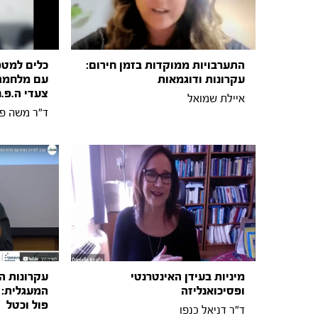
התערבויות ממוקדות בזמן חירום:
כלים למטפ
עקרונות ודוגמאות
עם מלחמה 
צעדי ה.פ.נ
איילת שמואל
ד"ר משה פרח
מיניות בעידן האינטרנטי
עקרונות ה
ופסיכואנליזה
המעגלית: 
פול וכטל
ד"ר דניאל כנפו