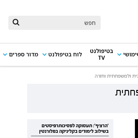
בטיפולנט
מושי
לוח בטיפולנט
מדור ספרים
TV
גית ולמשפחתית וחזרה
פחתית
'הרציף': תעסוקה לפסיכותרפיסטים
בשילוב לימודים בקליניקה בפלורנטין