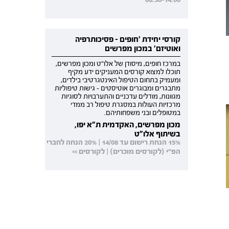
קורסי יחידת 'חופים - פסיכותרפיה
ואוטיזם' במכון מפרשים
במרכז חופים, מיסודן של אלו"ט ומכון מפרשים,
תוכלו למצוא קורסים המעניקים ידע מקיף
ומעמיק בתחום הטיפול האינטגרטיבי בילדים,
מתבגרים ומבוגרים אוטיסטים - גישות טיפוליות
מגוונות, מודלים עדכניים והתערבויות לסוגיות
מרכזיות העולות במסגרת טיפול רב ממדי
במטופלים ובני משפחותיהם.
מכון מפרשים, האקדמית ת"א יפו,
בשיתוף אלו"ט
15% הנחת רישום עד 14/08 | 20% הנחה לחברי
הפ"י (לקורסים מוכרים) | לקורסים >>