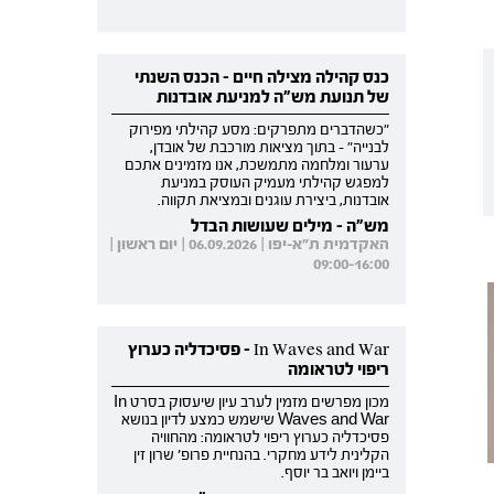
כנס קהילה מצילה חיים - הכנס השנתי
של תנועת מש"ה למניעת אובדנות
"כשהדברים מתפרקים: מסע קהילתי מפירוק
לבנייה" - בתוך מציאות מורכבת של אובדן,
ערעור ומלחמה מתמשכת, אנו מזמינים אתכם
למפגש קהילתי מעמיק העוסק במניעת
אובדנות, ביצירת עוגנים ובמציאת תקווה.
מש"ה - מילים שעושות הבדל
האקדמית ת"א-יפו | 06.09.2026 | יום ראשון |
09:00-16:00
In Waves and War - פסיכדליה כערוץ
ריפוי לטראומה
מכון מפרשים מזמין לערב עיון שיעסוק בסרט In
Waves and War שישמש כמצע לדיון בנושא
פסיכדליה כערוץ ריפוי לטראומה: מהחוויה
הקלינית לידע מחקרי. בהנחיית פרופ' שרון זין
ביימן ויואב בר יוסף.