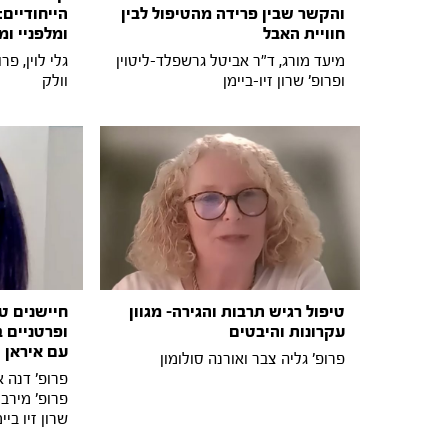
והקשר שבין פרידה מהטיפול לבין
הייחודיים:
חוויית האבל
ומלפניי ומצ
מיעד מורג, ד"ר אביטל גרשפלד-ליטוין
גלי לוין, פר
ופרופ' שרון זיו-ביימן
וולק
טיפול רגיש תרבות והגירה- מגוון
חיישנים ט
עקרונות והיבטים
ופרטניים 
עם איראן
פרופ' גליה צבר ואורנה סולומון
פרופ' דנה א
פרופ' מירב 
שרון זיו ביימ