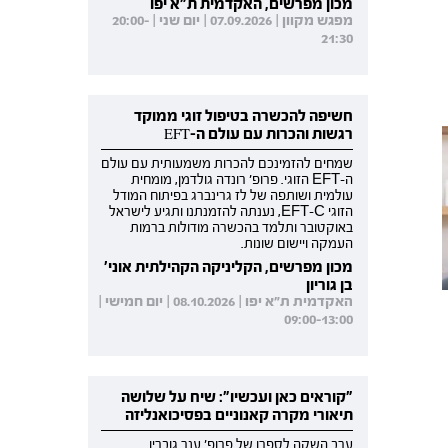
מכון מפרשים, האקדמית ת"א יפו
מפגש מקוון | 07.09.2026 | יום שני | 20:00-
21:30
חשיפה להכשרה בטיפול זוגי ממוקד
רגשות והכרות עם עולם ה-EFT
שמחים להזמינכם להכרות משמעותית עם עולם
ה-EFT הזוגי. פרופ' רונדה גולדמן, מומחית
עולמית ושותפה של לז גרינברג בפיתוח המודל
הזוגי EFT-C, נענתה להזמנתנו ותגיע לישראל
באוקטובר ותלמד בהכשרה מודולות ברמות
העמקה ויישום שונות.
מכון מפרשים, הקליניקה הקהילתית אוני'
בן גוריון
האקדמית ת"א יפו | 08.10.2026 | יום חמישי |
09:00-13:00
"קוראים כאן ועכשיו": שיח על שלושה
תיאורי מקרה קאנוניים בפסיכואנליזה
ערב השקה לספרו של פרופ' ענר גוברין