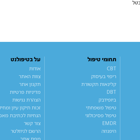
כטל
תחומי טיפול
על בטיפולנט
CBT
אודות
ריפוי בעיסוק
צוות האתר
קלינאות תקשורת
תקנון אתר
DBT
מדיניות פרטיות
ביופידבק
הצהרת נגישות
טיפול משפחתי
זכות תיקון עיון ומחי
טיפול פסיכולוגי
הנחיות לכתיבת מאמ
EMDR
צור קשר
היפנוזה
הרשם לניוזלטר
מפת אתר