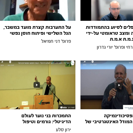
לים לסיוע בהתמודדות
על התערבות קצרת מועד במשבר,
ומצב טראומטי על-ידי
הגל השלישי ופיתוח חוסן נפשי
.מ.ת א.מ.ת
פרופ' דני חמיאל
י ופרופ' יורי גדרון
פסיכודינמיקה
התמכרות בני נוער לעולם
המודל האינטגרטיבי של
הדיגיטלי: גורמים וטיפול
ירון סלע