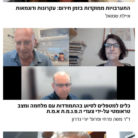
התערבויות ממוקדות בזמן חירום: עקרונות ודוגמאות
איילת שמואל
כלים למטפלים לסיוע בהתמודדות עם מלחמה ומצב
טראומטי על-ידי צעדי ה.פ.נ.מ.ת א.מ.ת
ד"ר משה פרחי ופרופ' יורי גדרון