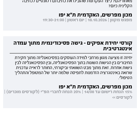
מאחוריהם? כיצד העקרונות שהובילו את כתיבתם רלוונטיים לכתיבה
הקלינית כיום?
מכון מפרשים, האקדמית ת"א יפו
מפגש מקוון | 18.10.2026 | יום ראשון | 19:30-21:00
קורסי יחידת אפיקים - גישה פסיכודינמית מתוך עמדה
אינטגרטיבית
יחיזה זו מציעה מגוון מרחבי למידה העוסקים בפסיכואנליזה מתוך חקירת
החיבורים בין הגישות השונות בתוך הפסיכואנליזה, ובין הפסיכואנליזה לבין
גישות אחרות. זאת מתוך מבט השוואתי וביקורתי, החותר לראייה עדכנית
שרואה באינטגרציה הזדמנות לתפיסה שלמה יותר של המטופל והתהליך
הטיפולי.
מכון מפרשים, האקדמית ת"א יפו
15% הנחת רישום עד 14/08 | 20% הנחה לחברי הפ"י (לקורסים מוכרים) |
לקורסים >>