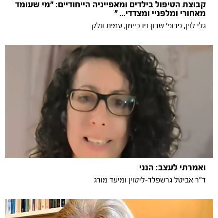
קבוצת הטיפול בילדים ומאפייניה הייחודיים: "מי שעומד
מאחורי ומלפניי ומצדדי... "
גלי לוין, פרופ' שרון זיו ביימן, עמית וולק
ואמרתי לעצב: הנני
ד"ר אביטל גרשפלד-ליטוין ומיעד מורג