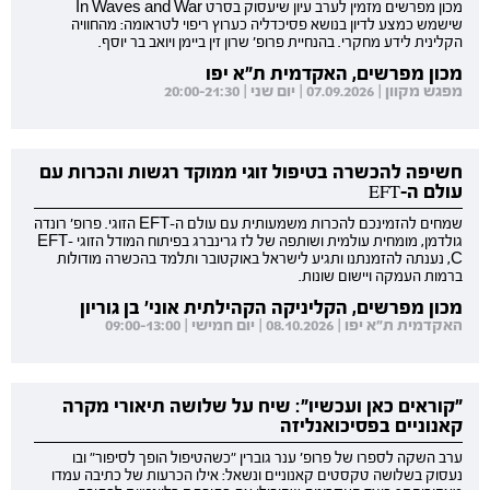
מכון מפרשים מזמין לערב עיון שיעסוק בסרט In Waves and War
שישמש כמצע לדיון בנושא פסיכדליה כערוץ ריפוי לטראומה: מהחוויה
הקלינית לידע מחקרי. בהנחיית פרופ' שרון זין ביימן ויואב בר יוסף.
מכון מפרשים, האקדמית ת"א יפו
מפגש מקוון | 07.09.2026 | יום שני | 20:00-21:30
חשיפה להכשרה בטיפול זוגי ממוקד רגשות והכרות עם
עולם ה-EFT
שמחים להזמינכם להכרות משמעותית עם עולם ה-EFT הזוגי. פרופ' רונדה
גולדמן, מומחית עולמית ושותפה של לז גרינברג בפיתוח המודל הזוגי EFT-
C, נענתה להזמנתנו ותגיע לישראל באוקטובר ותלמד בהכשרה מודולות
ברמות העמקה ויישום שונות.
מכון מפרשים, הקליניקה הקהילתית אוני' בן גוריון
האקדמית ת"א יפו | 08.10.2026 | יום חמישי | 09:00-13:00
"קוראים כאן ועכשיו": שיח על שלושה תיאורי מקרה
קאנוניים בפסיכואנליזה
ערב השקה לספרו של פרופ' ענר גוברין "כשהטיפול הופך לסיפור" ובו
נעסוק בשלושה טקסטים קאנוניים ונשאל: אילו הכרעות של כתיבה עמדו