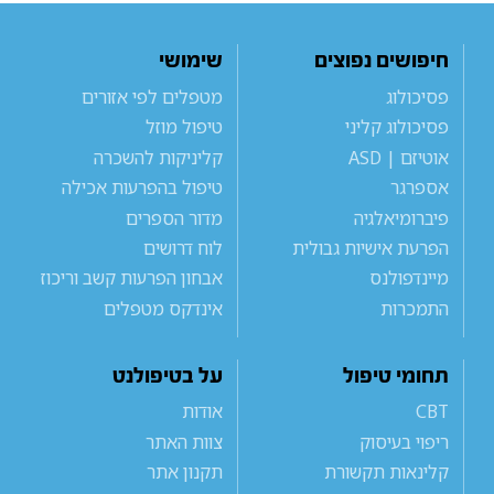
חיפושים נפוצים
שימושי
פסיכולוג
מטפלים לפי אזורים
פסיכולוג קליני
טיפול מוזל
אוטיזם | ASD
קליניקות להשכרה
אספרגר
טיפול בהפרעות אכילה
פיברומיאלגיה
מדור הספרים
הפרעת אישיות גבולית
לוח דרושים
מיינדפולנס
אבחון הפרעות קשב וריכוז
התמכרות
אינדקס מטפלים
תחומי טיפול
על בטיפולנט
CBT
אודות
ריפוי בעיסוק
צוות האתר
קלינאות תקשורת
תקנון אתר