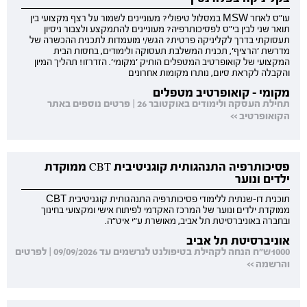
עו"ס לאחר MSW במסלול טיפולי? מעוניינים לשמור על רצף מקצועי בין
תואר שני לבין בי"ס לפסיכותרפיה? מעוניינים להתמקצע ולצבור ניסיון
תעסוקתי בדרך לקליניקה פרטית? הגש/י מועמדות לתכנית ההכשרה של
מדרשת 'הרציף', תכנית המשלבת תעסוקה ולימודים, בחסות הבית
המקצועי של קואופרטיב המטפלים הותיק 'מקומי'. הזדרזו! תהליך המיון
והקבלה לקראת סיום, נותרו מקומות אחרונים
מקומי - קואופרטיב מטפלים
תחילת העסקה ולימודים באוקטובר 26 | פרטים נוספים באתר
הקואופרטיב >>
פסיכותרפיה התנהגותית קוגניטיבית CBT ממוקדת
ילדים ונוער
תוכנית דו-שנתית ללימודי פסיכותרפיה התנהגותית קוגניטיבית CBT
ממוקדת ילדים ונוער של המרכז האקדמי לפיתוח אישי ומקצועי בחינוך
ובחברה באוניברסיטת תל אביב, מאושרת ע"י איט"ה.
אוניברסיטת תל אביב
1000ש"ח הנחה לקהילת בטיפולנט לנרשמים עד 09/09/2026 | לפרטים
והרשמה >>