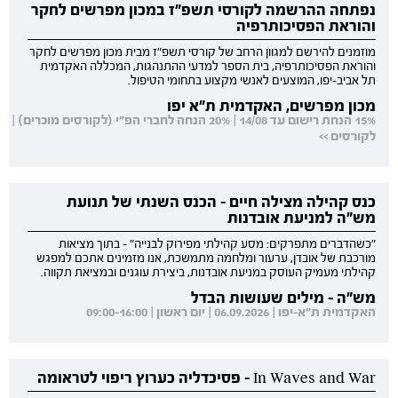
נפתחה ההרשמה לקורסי תשפ"ז במכון מפרשים לחקר
והוראת הפסיכותרפיה
מוזמנים להירשם למגוון הרחב של קורסי תשפ"ז מבית מכון מפרשים לחקר
והוראת הפסיכותרפיה, בית הספר למדעי ההתנהגות, המכללה האקדמית
תל אביב-יפו, המוצעים לאנשי מקצוע בתחומי הטיפול.
מכון מפרשים, האקדמית ת"א יפו
15% הנחת רישום עד 14/08 | 20% הנחה לחברי הפ"י (לקורסים מוכרים) |
לקורסים >>
כנס קהילה מצילה חיים - הכנס השנתי של תנועת
מש"ה למניעת אובדנות
"כשהדברים מתפרקים: מסע קהילתי מפירוק לבנייה" - בתוך מציאות
מורכבת של אובדן, ערעור ומלחמה מתמשכת, אנו מזמינים אתכם למפגש
קהילתי מעמיק העוסק במניעת אובדנות, ביצירת עוגנים ובמציאת תקווה.
מש"ה - מילים שעושות הבדל
האקדמית ת"א-יפו | 06.09.2026 | יום ראשון | 09:00-16:00
In Waves and War - פסיכדליה כערוץ ריפוי לטראומה