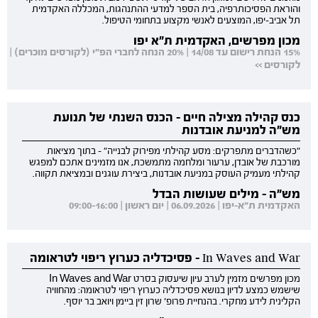
והוראת הפסיכותרפיה, בית הספר למדעי ההתנהגות, המכללה האקדמית
תל אביב-יפו, המוצעים לאנשי מקצוע בתחומי הטיפול.
מכון מפרשים, האקדמית ת"א יפו
15% הנחת רישום עד 14/08 | 20% הנחה לחברי הפ"י (לקורסים מוכרים) |
לקורסים >>
כנס קהילה מצילה חיים - הכנס השנתי של תנועת
מש"ה למניעת אובדנות
"כשהדברים מתפרקים: מסע קהילתי מפירוק לבנייה" - בתוך מציאות
מורכבת של אובדן, ערעור ומלחמה מתמשכת, אנו מזמינים אתכם למפגש
קהילתי מעמיק העוסק במניעת אובדנות, ביצירת עוגנים ובמציאת תקווה.
מש"ה - מילים שעושות הבדל
האקדמית ת"א-יפו | 06.09.2026 | יום ראשון | 09:00-16:00
In Waves and War - פסיכדליה כערוץ ריפוי לטראומה
מכון מפרשים מזמין לערב עיון שיעסוק בסרט In Waves and War
שישמש כמצע לדיון בנושא פסיכדליה כערוץ ריפוי לטראומה: מהחוויה
הקלינית לידע מחקרי. בהנחיית פרופ' שרון זין ביימן ויואב בר יוסף.