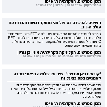
מכון מפרשים, האקדמית ת"א יפו
מפגש מקוון | 07.09.2026 | יום שני | 20:00-21:30
חשיפה להכשרה בטיפול זוגי ממוקד רגשות והכרות עם
עולם ה-EFT
שמחים להזמינכם להכרות משמעותית עם עולם ה-EFT הזוגי. פרופ' רונדה
גולדמן, מומחית עולמית ושותפה של לז גרינברג בפיתוח המודל הזוגי EFT-
C, נענתה להזמנתנו ותגיע לישראל באוקטובר ותלמד בהכשרה מודולות
ברמות העמקה ויישום שונות.
מכון מפרשים, הקליניקה הקהילתית אוני' בן גוריון
האקדמית ת"א יפו | 08.10.2026 | יום חמישי | 09:00-13:00
"קוראים כאן ועכשיו": שיח על שלושה תיאורי מקרה
קאנוניים בפסיכואנליזה
ערב השקה לספרו של פרופ' ענר גוברין "כשהטיפול הופך לסיפור" ובו
נעסוק בשלושה טקסטים קאנוניים ונשאל: אילו הכרעות של כתיבה עמדו
מאחוריהם? כיצד העקרונות שהובילו את כתיבתם רלוונטיים לכתיבה
הקלינית כיום?
מכון מפרשים, האקדמית ת"א יפו