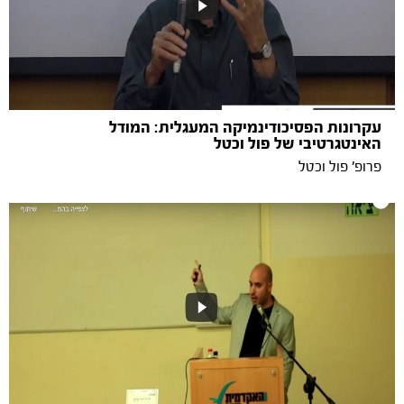
עקרונות הפסיכודינמיקה המעגלית: המודל
האינטגרטיבי של פול וכטל
פרופ' פול וכטל