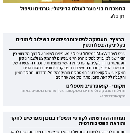
התמכרות בני נוער לעולם הדיגיטלי: גורמים וטיפול
ירון סלע
'הרציף': תעסוקה לפסיכותרפיסטים בשילוב לימודים
בקליניקה בפלורנטין
עו"ס לאחר MSW במסלול טיפולי? מעוניינים לשמור על רצף מקצועי בין
תואר שני לבין בי"ס לפסיכותרפיה? מעוניינים להתמקצע ולצבור ניסיון
תעסוקתי בדרך לקליניקה פרטית? הגש/י מועמדות לתכנית ההכשרה של
מדרשת 'הרציף', תכנית המשלבת תעסוקה ולימודים, בחסות הבית
המקצועי של קואופרטיב המטפלים הותיק 'מקומי'. הזדרזו! תהליך המיון
והקבלה לקראת סיום, נותרו מקומות אחרונים
מקומי - קואופרטיב מטפלים
תחילת העסקה ולימודים באוקטובר 26 | פרטים נוספים באתר
הקואופרטיב >>
נפתחה ההרשמה לקורסי תשפ"ז במכון מפרשים לחקר
והוראת הפסיכותרפיה
מוזמנים להירשם למגוון הרחב של קורסי תשפ"ז מבית מכון מפרשים לחקר