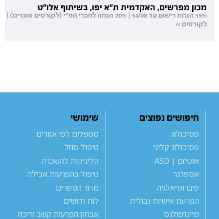
מכון מפרשים, האקדמית ת"א יפו, בשיתוף אלו"ט
15% הנחת רישום עד 14/08 | 20% הנחה לחברי הפ"י (לקורסים מוכרים) |
לקורסים >>
חיפושים נפוצים
שימושי
פסיכולוג
מטפלים לפי אזורים
פסיכולוג קליני
טיפול מוזל
אוטיזם | ASD
קליניקות להשכרה
אספרגר
טיפול בהפרעות אכילה
פיברומיאלגיה
מדור הספרים
הפרעת אישיות גבולית
לוח דרושים
מיינדפולנס
אבחון הפרעות קשב וריכוז