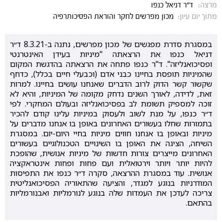
מרצה:
ד"ר דניאל כנפו
מתוך יום עיון:
מכון מפרשים לחקר והוראת הפסיכותרפיה
במסגרת סדרת מפגשים של מכון מפרשים, נתנה ב-8.3.21 ד״ר
דניאל כנפו את הרצאתה "מיניות בעידן האינטרנטי
ופסיכואנליזה". ד"ר כנפו פתחה את הרצאתה בהדגשת המקום
שהמיניות תופסת בחיינו כבני אדם (וכבעלי חיים בכלל), כדחף
שקשור קשר הדוק לרוב הדברים שאנחנו עושים בחיינו. למרות
זאת, לדידה, לאורך השנים נדחק מקומה של המיניות, והיא לא
זוכה למספיק תשומת לב בפסיכואנליזה ובעולם המחקרי. לפי
ד״ר כנפו, על מנת לשוב ולעסוק במיניות עלינו קודם להכיר
בתמורות שחלו בעשורים האחרונים באופן בו אנחנו מדברים על
מיניות ובאופן בו אנחנו חווים מיניות בחיי היום-יום. במסגרת
השיחה, הציגה את האופן בו השינויים הטכנולוגיים בעשורים
האחרונים מייצרים צורות חדשות של מיניות אנושית, שהופכת
להיות יותר ויותר וירטואלית ועם פחות ופחות אינטראקציה
אנושית. עוד במסגרת ההרצאה, סקרה ד״ר כנפו את התפיסות
המודרניות בנוגע למגדר, והציעה שהתאוריה הפסיכואנליטית
צריכה לעדכן את העמדות שלה בנוגע לנורמליות ואבנורמליות
בהתאם.