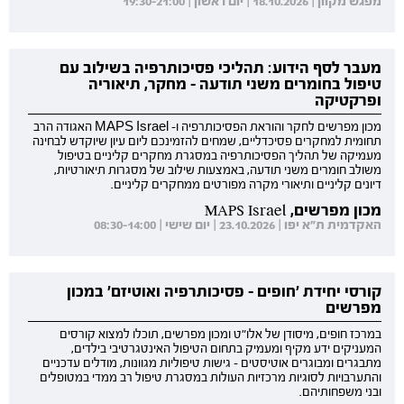
מפגש מקוון | 18.10.2026 | יום ראשון | 19:30-21:00
מעבר לסף הידוע: תהליכי פסיכותרפיה בשילוב עם
טיפול בחומרים משני תודעה - מחקר, תיאוריה
ופרקטיקה
מכון מפרשים לחקר והוראת הפסיכותרפיה ו- MAPS Israel האגודה הרב
תחומית למחקרים פסיכדליים, שמחים להזמינכם ליום עיון שיוקדש לבחינה
מעמיקה של תהליך הפסיכותרפיה במסגרת מחקרים קליניים בטיפול
משולב חומרים משני תודעה, באמצעות שילוב של מסגרות תיאורטיות,
דיונים קליניים ותיאורי מקרה מפורטים ממחקרים קליניים.
מכון מפרשים, MAPS Israel
האקדמית ת"א יפו | 23.10.2026 | יום שישי | 08:30-14:00
קורסי יחידת 'חופים - פסיכותרפיה ואוטיזם' במכון
מפרשים
במרכז חופים, מיסודן של אלו"ט ומכון מפרשים, תוכלו למצוא קורסים
המעניקים ידע מקיף ומעמיק בתחום הטיפול האינטגרטיבי בילדים,
מתבגרים ומבוגרים אוטיסטים - גישות טיפוליות מגוונות, מודלים עדכניים
והתערבויות לסוגיות מרכזיות העולות במסגרת טיפול רב ממדי במטופלים
ובני משפחותיהם.