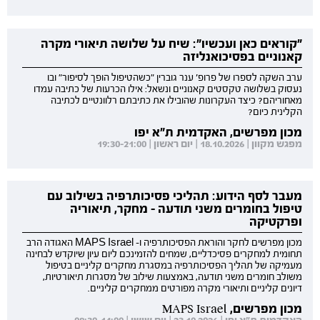
"קוראים כאן ועכשיו": שיח על שלושה תיאורי מקרה
קאנוניים בפסיכואנליזה
ערב השקה לספרו של פרופ' ענר גוברין "כשהטיפול הופך לסיפור" ובו
נעסוק בשלושה טקסטים קאנוניים ונשאל: אילו הכרעות של כתיבה עמדו
מאחוריהם? כיצד העקרונות שהובילו את כתיבתם רלוונטיים לכתיבה
הקלינית כיום?
מכון מפרשים, האקדמית ת"א יפו
מפגש מקוון | 18.10.2026 | יום ראשון | 19:30-21:00
מעבר לסף הידוע: תהליכי פסיכותרפיה בשילוב עם
טיפול בחומרים משני תודעה - מחקר, תיאוריה
ופרקטיקה
מכון מפרשים לחקר והוראת הפסיכותרפיה ו- MAPS Israel האגודה הרב
תחומית למחקרים פסיכדליים, שמחים להזמינכם ליום עיון שיוקדש לבחינה
מעמיקה של תהליך הפסיכותרפיה במסגרת מחקרים קליניים בטיפול
משולב חומרים משני תודעה, באמצעות שילוב של מסגרות תיאורטיות,
דיונים קליניים ותיאורי מקרה מפורטים ממחקרים קליניים.
מכון מפרשים, MAPS Israel