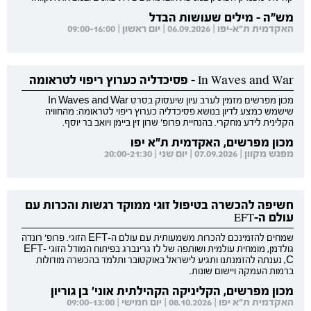
מש"ה - מילים שעושות הבדל
האקדמית ת"א-יפו | 06.09.2026 | יום ראשון | 09:00-16:00
In Waves and War - פסיכדליה כערוץ ריפוי לטראומה
מכון מפרשים מזמין לערב עיון שיעסוק בסרט In Waves and War
שישמש כמצע לדיון בנושא פסיכדליה כערוץ ריפוי לטראומה: מהחוויה
הקלינית לידע מחקרי. בהנחיית פרופ' שרון זין ביימן ויואב בר יוסף.
מכון מפרשים, האקדמית ת"א יפו
מפגש מקוון | 07.09.2026 | יום שני | 20:00-21:30
חשיפה להכשרה בטיפול זוגי ממוקד רגשות והכרות עם
עולם ה-EFT
שמחים להזמינכם להכרות משמעותית עם עולם ה-EFT הזוגי. פרופ' רונדה
גולדמן, מומחית עולמית ושותפה של לז גרינברג בפיתוח המודל הזוגי EFT-
C, נענתה להזמנתנו ותגיע לישראל באוקטובר ותלמד בהכשרה מודולות
ברמות העמקה ויישום שונות.
מכון מפרשים, הקליניקה הקהילתית אוני' בן גוריון
האקדמית ת"א יפו | 08.10.2026 | יום חמישי | 09:00-13:00