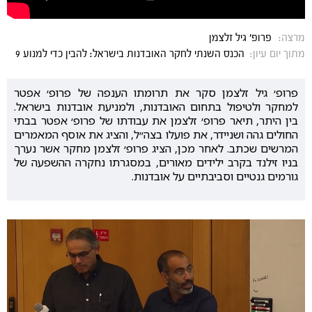
מרצה:
פרופ' גיל זלצמן
מתוך יום עיון:
הכנס השנתי לחקר האובדנות בישראל: להבין כדי למנוע 9
פרופ׳ גיל זלצמן סקר את תרומתו הענפה של פרופ׳ אפטר
למחקר ולטיפול בתחום האובדנות, ולמניעת אובדנות בישראל.
בין היתר, תיאר פרופ׳ זלצמן את עבודתו של פרופ׳ אפטר בבתי
החולים גהה ושניידר, את פועלו בצה״ל, והציג את אוסף המאמרים
המרשים שכתב. לאחר מכן, הציג פרופ׳ זלצמן מחקר אשר נערך
בניו זילנד בקרב ילידים מאורים, במסגרתו נחקרה ההשפעה של
גורמים גנטיים וסביבתיים על אובדנות.