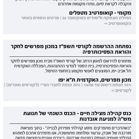
והקבלה לקראת סיום, נותרו מקומות אחרונים
מקומי - קואופרטיב מטפלים
תחילת העסקה ולימודים באוקטובר 26 | פרטים נוספים באתר
הקואופרטיב >>
נפתחה ההרשמה לקורסי תשפ"ז במכון מפרשים לחקר
והוראת הפסיכותרפיה
מוזמנים להירשם למגוון הרחב של קורסי תשפ"ז מבית מכון מפרשים לחקר
והוראת הפסיכותרפיה, בית הספר למדעי ההתנהגות, המכללה האקדמית
תל אביב-יפו, המוצעים לאנשי מקצוע בתחומי הטיפול.
מכון מפרשים, האקדמית ת"א יפו
15% הנחת רישום עד 14/08 | 20% הנחה לחברי הפ"י (לקורסים מוכרים) |
לקורסים >>
כנס קהילה מצילה חיים - הכנס השנתי של תנועת
מש"ה למניעת אובדנות
"כשהדברים מתפרקים: מסע קהילתי מפירוק לבנייה" - בתוך מציאות
מורכבת של אובדן, ערעור ומלחמה מתמשכת, אנו מזמינים אתכם למפגש
קהילתי מעמיק העוסק במניעת אובדנות, ביצירת עוגנים ובמציאת תקווה.