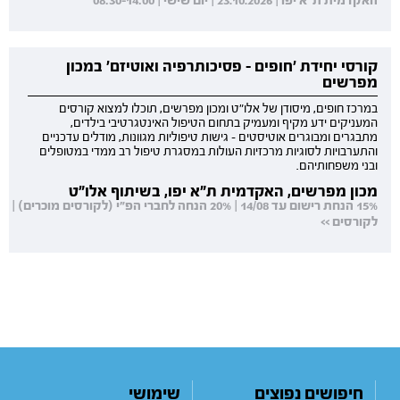
האקדמית ת"א יפו | 23.10.2026 | יום שישי | 08:30-14:00
קורסי יחידת 'חופים - פסיכותרפיה ואוטיזם' במכון
מפרשים
במרכז חופים, מיסודן של אלו"ט ומכון מפרשים, תוכלו למצוא קורסים
המעניקים ידע מקיף ומעמיק בתחום הטיפול האינטגרטיבי בילדים,
מתבגרים ומבוגרים אוטיסטים - גישות טיפוליות מגוונות, מודלים עדכניים
והתערבויות לסוגיות מרכזיות העולות במסגרת טיפול רב ממדי במטופלים
ובני משפחותיהם.
מכון מפרשים, האקדמית ת"א יפו, בשיתוף אלו"ט
15% הנחת רישום עד 14/08 | 20% הנחה לחברי הפ"י (לקורסים מוכרים) |
לקורסים >>
חיפושים נפוצים
שימושי