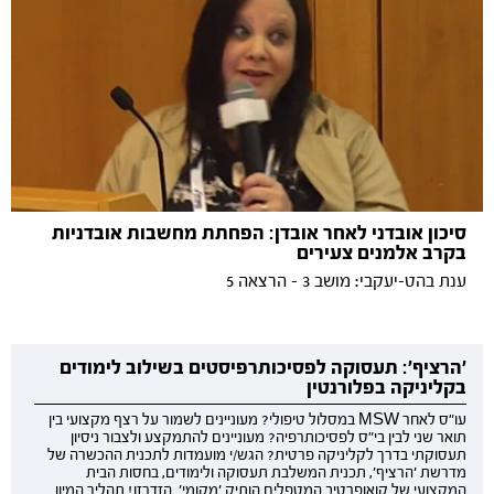
סיכון אובדני לאחר אובדן: הפחתת מחשבות אובדניות
בקרב אלמנים צעירים
ענת בהט-יעקבי: מושב 3 - הרצאה 5
'הרציף': תעסוקה לפסיכותרפיסטים בשילוב לימודים
בקליניקה בפלורנטין
עו"ס לאחר MSW במסלול טיפולי? מעוניינים לשמור על רצף מקצועי בין
תואר שני לבין בי"ס לפסיכותרפיה? מעוניינים להתמקצע ולצבור ניסיון
תעסוקתי בדרך לקליניקה פרטית? הגש/י מועמדות לתכנית ההכשרה של
מדרשת 'הרציף', תכנית המשלבת תעסוקה ולימודים, בחסות הבית
המקצועי של קואופרטיב המטפלים הותיק 'מקומי'. הזדרזו! תהליך המיון