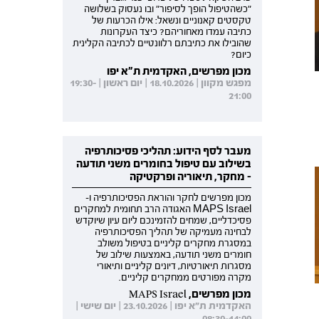
"כשהטיפול הופך לסיפור" ובו נעסוק בשלושה
טקסטים קאנוניים ונשאל: אילו הכרעות של
כתיבה עמדו מאחוריהם? כיצד העקרונות
שהובילו את כתיבתם רלוונטיים לכתיבה הקלינית
כיום?
מכון מפרשים, האקדמית ת"א יפו
מפגש מקוון | 18.10.2026 | יום ראשון | 19:30-
21:00
מעבר לסף הידוע: תהליכי פסיכותרפיה
בשילוב עם טיפול בחומרים משני תודעה
- מחקר, תיאוריה ופרקטיקה
מכון מפרשים לחקר והוראת הפסיכותרפיה ו-
MAPS Israel האגודה הרב תחומית למחקרים
פסיכדליים, שמחים להזמינכם ליום עיון שיוקדש
לבחינה מעמיקה של תהליך הפסיכותרפיה
במסגרת מחקרים קליניים בטיפול משולב
חומרים משני תודעה, באמצעות שילוב של
מסגרות תיאורטיות, דיונים קליניים ותיאורי
מקרה מפורטים ממחקרים קליניים.
מכון מפרשים, MAPS Israel
האקדמית ת"א יפו | 23.10.2026 | יום שישי |
08:30-14:00