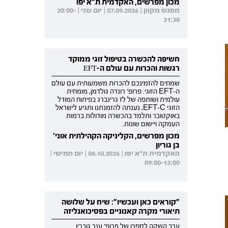
מכון מפרשים, האקדמית ת"א יפו
מפגש מקוון | 07.09.2026 | יום שני | 20:00-
21:30
חשיפה להכשרה בטיפול זוגי ממוקד
רגשות והכרות עם עולם ה-EFT
שמחים להזמינכם להכרות משמעותית עם עולם
ה-EFT הזוגי. פרופ' רונדה גולדמן, מומחית
עולמית ושותפה של לז גרינברג בפיתוח המודל
הזוגי EFT-C, נענתה להזמנתנו ותגיע לישראל
באוקטובר ותלמד בהכשרה מודולות ברמות
העמקה ויישום שונות.
מכון מפרשים, הקליניקה הקהילתית אוני'
בן גוריון
האקדמית ת"א יפו | 08.10.2026 | יום חמישי |
09:00-13:00
"קוראים כאן ועכשיו": שיח על שלושה
תיאורי מקרה קאנוניים בפסיכואנליזה
ערב השקה לספרו של פרופ' ענר גוברין