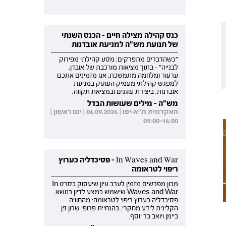
כנס קהילה מצילה חיים - הכנס השנתי
של תנועת מש"ה למניעת אובדנות
"כשהדברים מתפרקים: מסע קהילתי מפירוק
לבנייה" - בתוך מציאות מורכבת של אובדן,
ערעור ומלחמה מתמשכת, אנו מזמינים אתכם
למפגש קהילתי מעמיק העוסק במניעת
אובדנות, ביצירת עוגנים ובמציאת תקווה.
מש"ה - מילים שעושות הבדל
האקדמית ת"א-יפו | 06.09.2026 | יום ראשון |
09:00-16:00
In Waves and War - פסיכדליה כערוץ
ריפוי לטראומה
מכון מפרשים מזמין לערב עיון שיעסוק בסרט In
Waves and War שישמש כמצע לדיון בנושא
פסיכדליה כערוץ ריפוי לטראומה: מהחוויה
הקלינית לידע מחקרי. בהנחיית פרופ' שרון זין
ביימן ויואב בר יוסף.