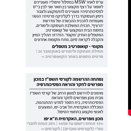
עו"ס לאחר MSW במסלול טיפולי? מעוניינים
לשמור על רצף מקצועי בין תואר שני לבין בי"ס
לפסיכותרפיה? מעוניינים להתמקצע ולצבור
ניסיון תעסוקתי בדרך לקליניקה פרטית? הגש/י
מועמדות לתכנית ההכשרה של מדרשת
'הרציף', תכנית המשלבת תעסוקה ולימודים,
בחסות הבית המקצועי של קואופרטיב
המטפלים הותיק 'מקומי'. הזדרזו! תהליך המיון
והקבלה לקראת סיום, נותרו מקומות אחרונים
מקומי - קואופרטיב מטפלים
תחילת העסקה ולימודים באוקטובר 26 |
פרטים נוספים באתר הקואופרטיב >>
נפתחה ההרשמה לקורסי תשפ"ז במכון
מפרשים לחקר והוראת הפסיכותרפיה
מוזמנים להירשם למגוון הרחב של קורסי תשפ"ז
מבית מכון מפרשים לחקר והוראת
הפסיכותרפיה, בית הספר למדעי ההתנהגות,
המכללה האקדמית תל אביב-יפו, המוצעים
לאנשי מקצוע בתחומי הטיפול.
מכון מפרשים, האקדמית ת"א יפו
15% הנחת רישום עד 14/08 | 20% הנחה לחברי
הפ"י (לקורסים מוכרים) | לקורסים >>