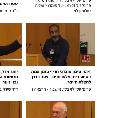
פרופ' יוסי לוי בלז, ד"ר סמי חמדאן,
סטודנטים 
פרופ' גיל זלצמן, יעל פומרנץ ושגית
סולומון לוי
ד"ר סמי חמדאן: מ
זיהוי סיכון אובדני חריף בזמן אמת
יותר מרק 
בסיוע בינה מלאכותית - צעד בדרך
תסמונת המ
להצלת חיים?
ובני נוער
פרופ' יוסי לוי בלז: מושב 1 - הרצאה 3
ד"ר שירה ברזילי: