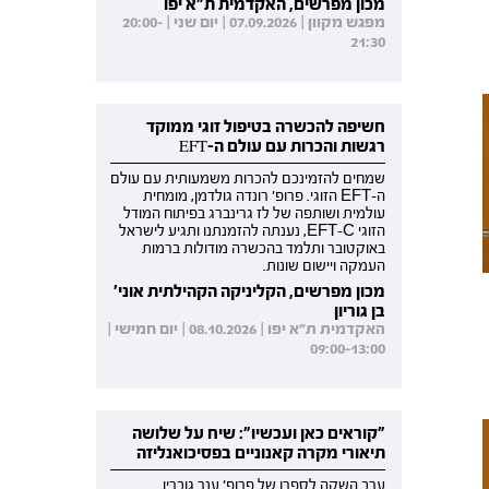
מכון מפרשים, האקדמית ת"א יפו
מפגש מקוון | 07.09.2026 | יום שני | 20:00-
21:30
חשיפה להכשרה בטיפול זוגי ממוקד
רגשות והכרות עם עולם ה-EFT
שמחים להזמינכם להכרות משמעותית עם עולם
ה-EFT הזוגי. פרופ' רונדה גולדמן, מומחית
עולמית ושותפה של לז גרינברג בפיתוח המודל
הזוגי EFT-C, נענתה להזמנתנו ותגיע לישראל
באוקטובר ותלמד בהכשרה מודולות ברמות
העמקה ויישום שונות.
מכון מפרשים, הקליניקה הקהילתית אוני'
בן גוריון
האקדמית ת"א יפו | 08.10.2026 | יום חמישי |
09:00-13:00
"קוראים כאן ועכשיו": שיח על שלושה
תיאורי מקרה קאנוניים בפסיכואנליזה
ערב השקה לספרו של פרופ' ענר גוברין