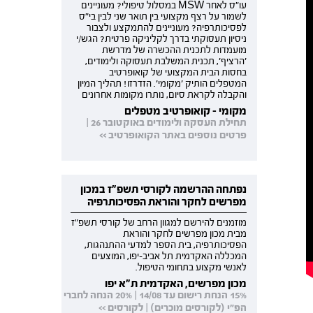
עו"ס לאחר MSW במסלול טיפולי? מעוניינים
לשמור על רצף מקצועי בין תואר שני לבין בי"ס
לפסיכותרפיה? מעוניינים להתמקצע ולצבור
ניסיון תעסוקתי בדרך לקליניקה פרטית? הגש/י
מועמדות לתכנית ההכשרה של מדרשת
'הרציף', תכנית המשלבת תעסוקה ולימודים,
בחסות הבית המקצועי של קואופרטיב
המטפלים הותיק 'מקומי'. הזדרזו! תהליך המיון
והקבלה לקראת סיום, נותרו מקומות אחרונים
מקומי - קואופרטיב מטפלים
תחילת העסקה ולימודים באוקטובר 26 |
פרטים נוספים באתר הקואופרטיב >>
נפתחה ההרשמה לקורסי תשפ"ז במכון
מפרשים לחקר והוראת הפסיכותרפיה
מוזמנים להירשם למגוון הרחב של קורסי תשפ"ז
מבית מכון מפרשים לחקר והוראת
הפסיכותרפיה, בית הספר למדעי ההתנהגות,
המכללה האקדמית תל אביב-יפו, המוצעים
לאנשי מקצוע בתחומי הטיפול.
מכון מפרשים, האקדמית ת"א יפו
15% הנחת רישום עד 14/08 | 20% הנחה לחברי
הפ"י (לקורסים מוכרים) | לקורסים >>