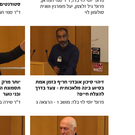
פרופ' יוסי לוי בלז, ד"ר סמי חמדאן,
סטודנטים 
פרופ' גיל זלצמן, יעל פומרנץ ושגית
סולומון לוי
ד"ר סמי חמדאן: מ
זיהוי סיכון אובדני חריף בזמן אמת
יותר מרק 
בסיוע בינה מלאכותית - צעד בדרך
תסמונת המ
להצלת חיים?
ובני נוער
פרופ' יוסי לוי בלז: מושב 1 - הרצאה 3
ד"ר שירה ברזילי: