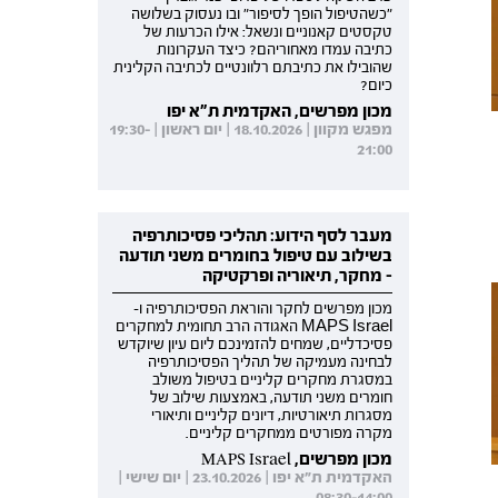
"כשהטיפול הופך לסיפור" ובו נעסוק בשלושה
טקסטים קאנוניים ונשאל: אילו הכרעות של
כתיבה עמדו מאחוריהם? כיצד העקרונות
שהובילו את כתיבתם רלוונטיים לכתיבה הקלינית
כיום?
מכון מפרשים, האקדמית ת"א יפו
מפגש מקוון | 18.10.2026 | יום ראשון | 19:30-
21:00
מעבר לסף הידוע: תהליכי פסיכותרפיה
בשילוב עם טיפול בחומרים משני תודעה
- מחקר, תיאוריה ופרקטיקה
מכון מפרשים לחקר והוראת הפסיכותרפיה ו-
MAPS Israel האגודה הרב תחומית למחקרים
פסיכדליים, שמחים להזמינכם ליום עיון שיוקדש
לבחינה מעמיקה של תהליך הפסיכותרפיה
במסגרת מחקרים קליניים בטיפול משולב
חומרים משני תודעה, באמצעות שילוב של
מסגרות תיאורטיות, דיונים קליניים ותיאורי
מקרה מפורטים ממחקרים קליניים.
מכון מפרשים, MAPS Israel
האקדמית ת"א יפו | 23.10.2026 | יום שישי |
08:30-14:00