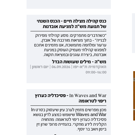
כנס קהילה מצילה חיים - הכנס השנתי
של תנועת מש"ה למניעת אובדנות
"כשהדברים מתפרקים: מסע קהילתי מפירוק
לבנייה" - בתוך מציאות מורכבת של אובדן,
ערעור ומלחמה מתמשכת, אנו מזמינים אתכם
למפגש קהילתי מעמיק העוסק במניעת
אובדנות, ביצירת עוגנים ובמציאת תקווה.
מש"ה - מילים שעושות הבדל
האקדמית ת"א-יפו | 06.09.2026 | יום ראשון |
09:00-16:00
In Waves and War - פסיכדליה כערוץ
ריפוי לטראומה
מכון מפרשים מזמין לערב עיון שיעסוק בסרט In
Waves and War שישמש כמצע לדיון בנושא
פסיכדליה כערוץ ריפוי לטראומה: מהחוויה
הקלינית לידע מחקרי. בהנחיית פרופ' שרון זין
ביימן ויואב בר יוסף.