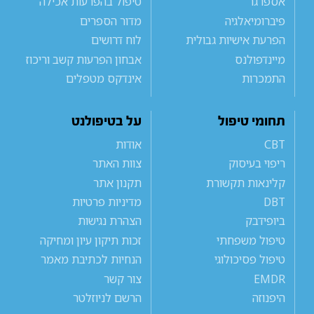
אספרגר
טיפול בהפרעות אכילה
פיברומיאלגיה
מדור הספרים
הפרעת אישיות גבולית
לוח דרושים
מיינדפולנס
אבחון הפרעות קשב וריכוז
התמכרות
אינדקס מטפלים
תחומי טיפול
על בטיפולנט
CBT
אודות
ריפוי בעיסוק
צוות האתר
קלינאות תקשורת
תקנון אתר
DBT
מדיניות פרטיות
ביופידבק
הצהרת נגישות
טיפול משפחתי
זכות תיקון עיון ומחיקה
טיפול פסיכולוגי
הנחיות לכתיבת מאמר
EMDR
צור קשר
היפנוזה
הרשם לניוזלטר