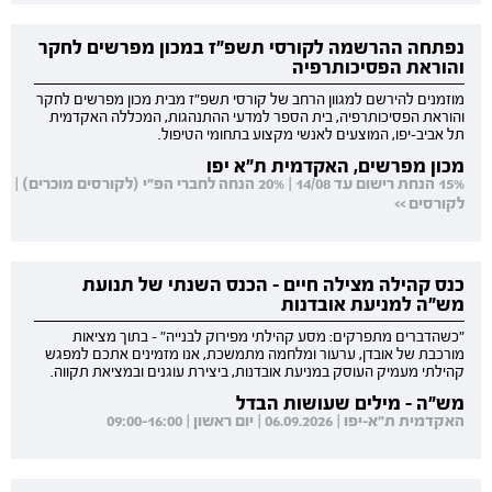
נפתחה ההרשמה לקורסי תשפ"ז במכון מפרשים לחקר
והוראת הפסיכותרפיה
מוזמנים להירשם למגוון הרחב של קורסי תשפ"ז מבית מכון מפרשים לחקר
והוראת הפסיכותרפיה, בית הספר למדעי ההתנהגות, המכללה האקדמית
תל אביב-יפו, המוצעים לאנשי מקצוע בתחומי הטיפול.
מכון מפרשים, האקדמית ת"א יפו
15% הנחת רישום עד 14/08 | 20% הנחה לחברי הפ"י (לקורסים מוכרים) |
לקורסים >>
כנס קהילה מצילה חיים - הכנס השנתי של תנועת
מש"ה למניעת אובדנות
"כשהדברים מתפרקים: מסע קהילתי מפירוק לבנייה" - בתוך מציאות
מורכבת של אובדן, ערעור ומלחמה מתמשכת, אנו מזמינים אתכם למפגש
קהילתי מעמיק העוסק במניעת אובדנות, ביצירת עוגנים ובמציאת תקווה.
מש"ה - מילים שעושות הבדל
האקדמית ת"א-יפו | 06.09.2026 | יום ראשון | 09:00-16:00