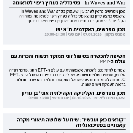
In Waves and War - פסיכדליה כערוץ ריפוי לטראומה
מכון מפרשים מזמין לערב עיון שיעסוק בסרט In Waves and War
שישמש כמצע לדיון בנושא פסיכדליה כערוץ ריפוי לטראומה: מהחוויה
הקלינית לידע מחקרי. בהנחיית פרופ' שרון זין ביימן ויואב בר יוסף.
מכון מפרשים, האקדמית ת"א יפו
מפגש מקוון | 07.09.2026 | יום שני | 20:00-21:30
חשיפה להכשרה בטיפול זוגי ממוקד רגשות והכרות עם
עולם ה-EFT
שמחים להזמינכם להכרות משמעותית עם עולם ה-EFT הזוגי. פרופ' רונדה
גולדמן, מומחית עולמית ושותפה של לז גרינברג בפיתוח המודל הזוגי EFT-
C, נענתה להזמנתנו ותגיע לישראל באוקטובר ותלמד בהכשרה מודולות
ברמות העמקה ויישום שונות.
מכון מפרשים, הקליניקה הקהילתית אוני' בן גוריון
האקדמית ת"א יפו | 08.10.2026 | יום חמישי | 09:00-13:00
"קוראים כאן ועכשיו": שיח על שלושה תיאורי מקרה
קאנוניים בפסיכואנליזה