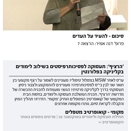
סיכום - להעיד על העדים
פרופ' דנה אמיר: הרצאה 7
'הרציף': תעסוקה לפסיכותרפיסטים בשילוב לימודים
בקליניקה בפלורנטין
עו"ס לאחר MSW במסלול טיפולי? מעוניינים לשמור על רצף מקצועי בין
תואר שני לבין בי"ס לפסיכותרפיה? מעוניינים להתמקצע ולצבור ניסיון
תעסוקתי בדרך לקליניקה פרטית? הגש/י מועמדות לתכנית ההכשרה של
מדרשת 'הרציף', תכנית המשלבת תעסוקה ולימודים, בחסות הבית
המקצועי של קואופרטיב המטפלים הותיק 'מקומי'. הזדרזו! תהליך המיון
והקבלה לקראת סיום, נותרו מקומות אחרונים
מקומי - קואופרטיב מטפלים
תחילת העסקה ולימודים באוקטובר 26 | פרטים נוספים באתר
הקואופרטיב >>