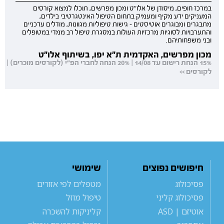
במרכז חופים, מיסודן של אלו"ט ומכון מפרשים, תוכלו למצוא קורסים
המעניקים ידע מקיף ומעמיק בתחום הטיפול האינטגרטיבי בילדים,
מתבגרים ומבוגרים אוטיסטים - גישות טיפוליות מגוונות, מודלים עדכניים
והתערבויות לסוגיות מרכזיות העולות במסגרת טיפול רב ממדי במטופלים
ובני משפחותיהם.
מכון מפרשים, האקדמית ת"א יפו, בשיתוף אלו"ט
15% הנחת רישום עד 14/08 | 20% הנחה לחברי הפ"י (לקורסים מוכרים) |
לקורסים >>
חיפושים נפוצים
שימושי
פסיכולוג
מטפלים לפי אזורים
פסיכולוג קליני
טיפול מוזל
אוטיזם | ASD
קליניקות להשכרה