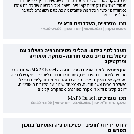
ערב השקה לספרו של פרופ' ענר גוברין "כשהטיפול הופך לסיפור" ובו
נעסוק בשלושה טקסטים קאנוניים ונשאל: אילו הכרעות של כתיבה עמדו
מאחוריהם? כיצד העקרונות שהובילו את כתיבתם רלוונטיים לכתיבה
הקלינית כיום?
מכון מפרשים, האקדמית ת"א יפו
מפגש מקוון | 18.10.2026 | יום ראשון | 19:30-21:00
מעבר לסף הידוע: תהליכי פסיכותרפיה בשילוב עם
טיפול בחומרים משני תודעה - מחקר, תיאוריה
ופרקטיקה
מכון מפרשים לחקר והוראת הפסיכותרפיה ו- MAPS Israel האגודה הרב
תחומית למחקרים פסיכדליים, שמחים להזמינכם ליום עיון שיוקדש לבחינה
מעמיקה של תהליך הפסיכותרפיה במסגרת מחקרים קליניים בטיפול
משולב חומרים משני תודעה, באמצעות שילוב של מסגרות תיאורטיות,
דיונים קליניים ותיאורי מקרה מפורטים ממחקרים קליניים.
מכון מפרשים, MAPS Israel
האקדמית ת"א יפו | 23.10.2026 | יום שישי | 08:30-14:00
קורסי יחידת 'חופים - פסיכותרפיה ואוטיזם' במכון
מפרשים