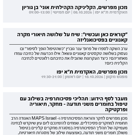
מכון מפרשים, הקליניקה הקהילתית אוני' בן גוריון
האקדמית ת"א יפו | 08.10.2026 | יום חמישי | 09:00-13:00
"קוראים כאן ועכשיו": שיח על שלושה תיאורי מקרה
קאנוניים בפסיכואנליזה
ערב השקה לספרו של פרופ' ענר גוברין "כשהטיפול הופך לסיפור" ובו
נעסוק בשלושה טקסטים קאנוניים ונשאל: אילו הכרעות של כתיבה עמדו
מאחוריהם? כיצד העקרונות שהובילו את כתיבתם רלוונטיים לכתיבה
הקלינית כיום?
מכון מפרשים, האקדמית ת"א יפו
מפגש מקוון | 18.10.2026 | יום ראשון | 19:30-21:00
מעבר לסף הידוע: תהליכי פסיכותרפיה בשילוב עם
טיפול בחומרים משני תודעה - מחקר, תיאוריה
ופרקטיקה
מכון מפרשים לחקר והוראת הפסיכותרפיה ו- MAPS Israel האגודה הרב
תחומית למחקרים פסיכדליים, שמחים להזמינכם ליום עיון שיוקדש לבחינה
מעמיקה של תהליך הפסיכותרפיה במסגרת מחקרים קליניים בטיפול
משולב חומרים משני תודעה, באמצעות שילוב של מסגרות תיאורטיות,