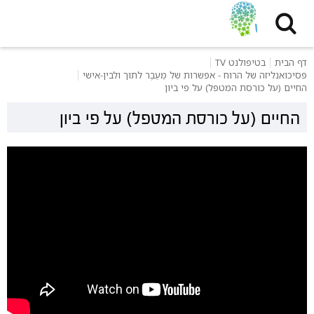
דף הבית
בטיפולנט TV
פסיכואנליזה של הרוח - אפשרות של מֵעֵבֶר לתוך ולבין-אישי
החיים (על כורסת המטפל) על פי ביון
החיים (על כורסת המטפל) על פי ביון