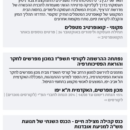
תואר שני לבין בי"ס לפסיכותרפיה? מעוניינים להתמקצע ולצבור ניסיון
תעסוקתי בדרך לקליניקה פרטית? הגש/י מועמדות לתכנית ההכשרה של
מדרשת 'הרציף', תכנית המשלבת תעסוקה ולימודים, בחסות הבית
המקצועי של קואופרטיב המטפלים הותיק 'מקומי'. הזדרזו! תהליך המיון
והקבלה לקראת סיום, נותרו מקומות אחרונים
מקומי - קואופרטיב מטפלים
תחילת העסקה ולימודים באוקטובר 26 | פרטים נוספים באתר
הקואופרטיב >>
נפתחה ההרשמה לקורסי תשפ"ז במכון מפרשים לחקר
והוראת הפסיכותרפיה
מוזמנים להירשם למגוון הרחב של קורסי תשפ"ז מבית מכון מפרשים לחקר
והוראת הפסיכותרפיה, בית הספר למדעי ההתנהגות, המכללה האקדמית
תל אביב-יפו, המוצעים לאנשי מקצוע בתחומי הטיפול.
מכון מפרשים, האקדמית ת"א יפו
15% הנחת רישום עד 14/08 | 20% הנחה לחברי הפ"י (לקורסים מוכרים) |
לקורסים >>
כנס קהילה מצילה חיים - הכנס השנתי של תנועת
מש"ה למניעת אובדנות