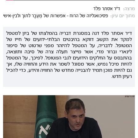
מרצה:
ד"ר אסתר פלד
מתוך יום עיון:
פסיכואנליזה של הרוח - אפשרות של מֵעֵבֶר לתוך ולבין-אישי
ד״ר אסתר פלד דנה במסגרת דבריה בהמלצתו של ביון למטפל
למקד את הקשב דווקא בהיבטים הבלתי-ידועים של חייו של
המטופל. לדבריה, על המטפל להיזהר מפני שרטוט של סיפור
לינארי וברור מדי, אשר מייצר תעלה צרה של סיבה ותוצאה,
בהתבסס על החלקים הידועים לגבי המטופל. לפיכך, על המטפל
להיות מיכל גמיש, אשר מסוגל לשמר את הידע והחוויה שלו, אך
גם להיות מוכן תמיד להבנייה מחדש של החוויה והידע, כדי להכיל
רעיון חדש.