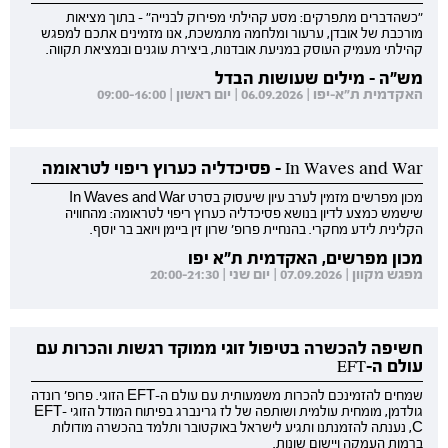
"כשהדברים מתפרקים: מסע קהילתי מפירוק לבנייה" - בתוך מציאות
מורכבת של אובדן, ערעור ומלחמה מתמשכת, אנו מזמינים אתכם למפגש
קהילתי מעמיק העוסק במניעת אובדנות, ביצירת עוגנים ובמציאת תקווה.
מש"ה - מילים שעושות הבדל
האקדמית ת"א-יפו | 06.09.2026 | יום ראשון | 09:00-16:00
In Waves and War - פסיכדליה כערוץ ריפוי לטראומה
מכון מפרשים מזמין לערב עיון שיעסוק בסרט In Waves and War
שישמש כמצע לדיון בנושא פסיכדליה כערוץ ריפוי לטראומה: מהחוויה
הקלינית לידע מחקרי. בהנחיית פרופ' שרון זין ביימן ויואב בר יוסף.
מכון מפרשים, האקדמית ת"א יפו
מפגש מקוון | 07.09.2026 | יום שני | 20:00-21:30
חשיפה להכשרה בטיפול זוגי ממוקד רגשות והכרות עם
עולם ה-EFT
שמחים להזמינכם להכרות משמעותית עם עולם ה-EFT הזוגי. פרופ' רונדה
גולדמן, מומחית עולמית ושותפה של לז גרינברג בפיתוח המודל הזוגי EFT-
C, נענתה להזמנתנו ותגיע לישראל באוקטובר ותלמד בהכשרה מודולות
ברמות העמקה ויישום שונות.