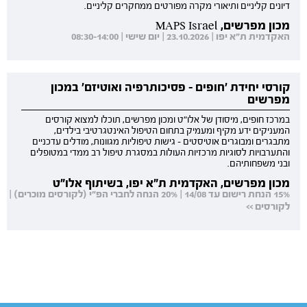
דיונים קליניים ותיאורי מקרה מפורטים ממחקרים קליניים.
מכון מפרשים, MAPS Israel
האקדמית ת"א יפו | 23.10.2026 | יום שישי | 08:30-14:00
קורסי יחידת 'חופים - פסיכותרפיה ואוטיזם' במכון
מפרשים
במרכז חופים, מיסודן של אלו"ט ומכון מפרשים, תוכלו למצוא קורסים
המעניקים ידע מקיף ומעמיק בתחום הטיפול האינטגרטיבי בילדים,
מתבגרים ומבוגרים אוטיסטים - גישות טיפוליות מגוונות, מודלים עדכניים
והתערבויות לסוגיות מרכזיות העולות במסגרת טיפול רב ממדי במטופלים
ובני משפחותיהם.
מכון מפרשים, האקדמית ת"א יפו, בשיתוף אלו"ט
15% הנחת רישום עד 14/08 | 20% הנחה לחברי הפ"י (לקורסים מוכרים) |
לקורסים >>