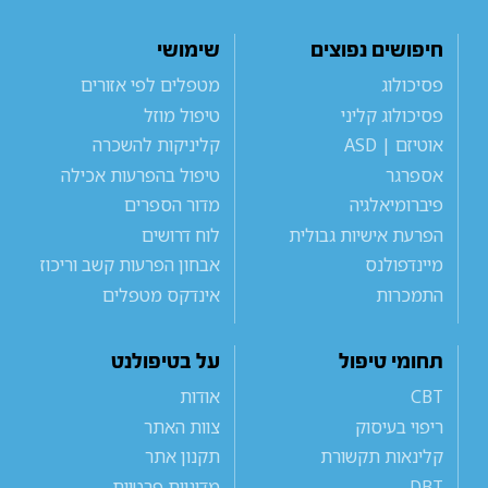
חיפושים נפוצים
שימושי
פסיכולוג
מטפלים לפי אזורים
פסיכולוג קליני
טיפול מוזל
אוטיזם | ASD
קליניקות להשכרה
אספרגר
טיפול בהפרעות אכילה
פיברומיאלגיה
מדור הספרים
הפרעת אישיות גבולית
לוח דרושים
מיינדפולנס
אבחון הפרעות קשב וריכוז
התמכרות
אינדקס מטפלים
תחומי טיפול
על בטיפולנט
CBT
אודות
ריפוי בעיסוק
צוות האתר
קלינאות תקשורת
תקנון אתר
DBT
מדיניות פרטיות