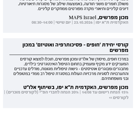
משולב חומרים משני תודעה, באמצעות שילוב של מסגרות תיאורטיות,
דיונים קליניים ותיאורי מקרה מפורטים ממחקרים קליניים.
מכון מפרשים, MAPS Israel
האקדמית ת"א יפו | 23.10.2026 | יום שישי | 08:30-14:00
קורסי יחידת 'חופים - פסיכותרפיה ואוטיזם' במכון
מפרשים
במרכז חופים, מיסודן של אלו"ט ומכון מפרשים, תוכלו למצוא קורסים
המעניקים ידע מקיף ומעמיק בתחום הטיפול האינטגרטיבי בילדים,
מתבגרים ומבוגרים אוטיסטים - גישות טיפוליות מגוונות, מודלים עדכניים
והתערבויות לסוגיות מרכזיות העולות במסגרת טיפול רב ממדי במטופלים
ובני משפחותיהם.
מכון מפרשים, האקדמית ת"א יפו, בשיתוף אלו"ט
15% הנחת רישום עד 14/08 | 20% הנחה לחברי הפ"י (לקורסים מוכרים) |
לקורסים >>