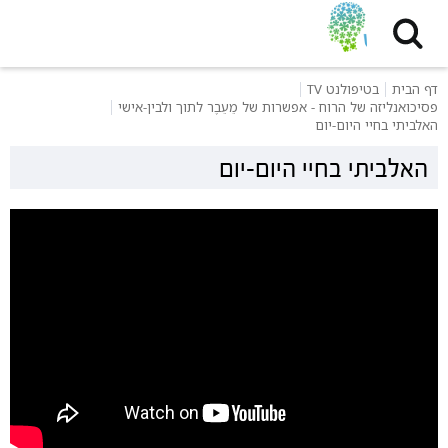
דף הבית
בטיפולנט TV
פסיכואנליזה של הרוח - אפשרות של מֵעֵבֶר לתוך ולבין-אישי
האלביתי בחיי היום-יום
האלביתי בחיי היום-יום