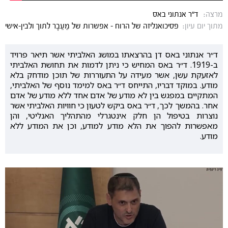
מרצה:
ד"ר אנתוני באס
מתוך יום עיון:
פסיכואנליזה של הרוח - אפשרות של מֵעֵבֶר לתוך ולבין-אישי
ד״ר אנתוני באס דן בהרצאתו במושג האלביתי אשר תיאר פרויד
ב-1919. ד״ר באס המחיש כי ניתן לדמות את תחושת האלביתי
לאזעקת עשן, אשר מעידה על התעוררות של תוכן מודחק בלא
מודע. במוקד דבריו, התייחס ד״ר באס למימד נוסף של האלביתי,
המתקיים במפגש בין לא מודע של אדם אחד ללא מודע של אדם
אחר. בהמשך לכך, ד״ר באס ביקש לטעון כי חוויות האלביתי אשר
נוצרות בטיפול הן חלק אינטגרלי מהתהליך האנליטי, והן
מאפשרות להפוך את הלא מודע למודע, וכן את המודע ללא
מודע.