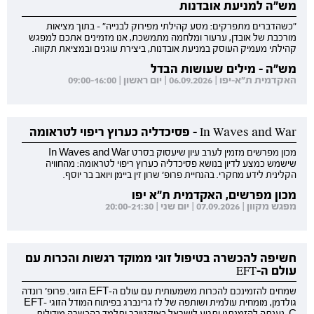
מש"ה למניעת אובדנות
"כשהדברים מתפרקים: מסע קהילתי מפירוק לבנייה" - בתוך מציאות
מורכבת של אובדן, ערעור ומלחמה מתמשכת, אנו מזמינים אתכם למפגש
קהילתי מעמיק העוסק במניעת אובדנות, ביצירת עוגנים ובמציאת תקווה.
מש"ה - מילים שעושות הבדל
האקדמית ת"א-יפו | 06.09.2026 | יום ראשון | 09:00-16:00
In Waves and War - פסיכדליה כערוץ ריפוי לטראומה
מכון מפרשים מזמין לערב עיון שיעסוק בסרט In Waves and War
שישמש כמצע לדיון בנושא פסיכדליה כערוץ ריפוי לטראומה: מהחוויה
הקלינית לידע מחקרי. בהנחיית פרופ' שרון זין ביימן ויואב בר יוסף.
מכון מפרשים, האקדמית ת"א יפו
מפגש מקוון | 07.09.2026 | יום שני | 20:00-21:30
חשיפה להכשרה בטיפול זוגי ממוקד רגשות והכרות עם
עולם ה-EFT
שמחים להזמינכם להכרות משמעותית עם עולם ה-EFT הזוגי. פרופ' רונדה
גולדמן, מומחית עולמית ושותפה של לז גרינברג בפיתוח המודל הזוגי EFT-
C, נענתה להזמנתנו ותגיע לישראל באוקטובר ותלמד בהכשרה מודולות