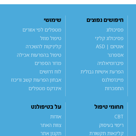
חיפושים נפוצים
שימושי
פסיכולוג
מטפלים לפי אזורים
פסיכולוג קליני
טיפול מוזל
אוטיזם | ASD
קליניקות להשכרה
אספרגר
טיפול בהפרעות אכילה
פיברומיאלגיה
מדור הספרים
הפרעת אישיות גבולית
לוח דרושים
מיינדפולנס
אבחון הפרעות קשב וריכוז
התמכרות
אינדקס מטפלים
תחומי טיפול
על בטיפולנט
CBT
אודות
ריפוי בעיסוק
צוות האתר
קלינאות תקשורת
תקנון אתר