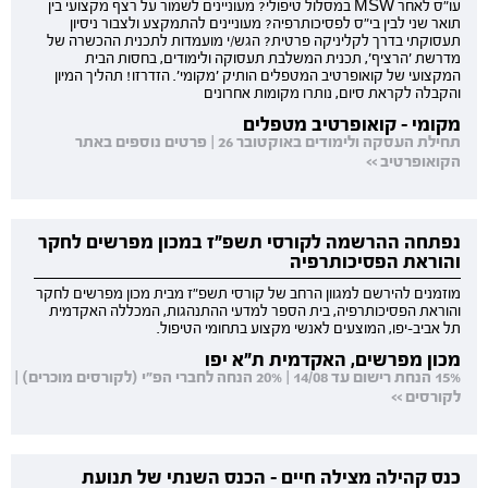
עו"ס לאחר MSW במסלול טיפולי? מעוניינים לשמור על רצף מקצועי בין
תואר שני לבין בי"ס לפסיכותרפיה? מעוניינים להתמקצע ולצבור ניסיון
תעסוקתי בדרך לקליניקה פרטית? הגש/י מועמדות לתכנית ההכשרה של
מדרשת 'הרציף', תכנית המשלבת תעסוקה ולימודים, בחסות הבית
המקצועי של קואופרטיב המטפלים הותיק 'מקומי'. הזדרזו! תהליך המיון
והקבלה לקראת סיום, נותרו מקומות אחרונים
מקומי - קואופרטיב מטפלים
תחילת העסקה ולימודים באוקטובר 26 | פרטים נוספים באתר
הקואופרטיב >>
נפתחה ההרשמה לקורסי תשפ"ז במכון מפרשים לחקר
והוראת הפסיכותרפיה
מוזמנים להירשם למגוון הרחב של קורסי תשפ"ז מבית מכון מפרשים לחקר
והוראת הפסיכותרפיה, בית הספר למדעי ההתנהגות, המכללה האקדמית
תל אביב-יפו, המוצעים לאנשי מקצוע בתחומי הטיפול.
מכון מפרשים, האקדמית ת"א יפו
15% הנחת רישום עד 14/08 | 20% הנחה לחברי הפ"י (לקורסים מוכרים) |
לקורסים >>
כנס קהילה מצילה חיים - הכנס השנתי של תנועת