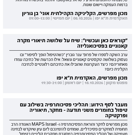
ברמות העמקה ויישום שונות.
מכון מפרשים, הקליניקה הקהילתית אוני' בן גוריון
האקדמית ת"א יפו | 08.10.2026 | יום חמישי | 09:00-13:00
"קוראים כאן ועכשיו": שיח על שלושה תיאורי מקרה
קאנוניים בפסיכואנליזה
ערב השקה לספרו של פרופ' ענר גוברין "כשהטיפול הופך לסיפור" ובו
נעסוק בשלושה טקסטים קאנוניים ונשאל: אילו הכרעות של כתיבה עמדו
מאחוריהם? כיצד העקרונות שהובילו את כתיבתם רלוונטיים לכתיבה
הקלינית כיום?
מכון מפרשים, האקדמית ת"א יפו
מפגש מקוון | 18.10.2026 | יום ראשון | 19:30-21:00
מעבר לסף הידוע: תהליכי פסיכותרפיה בשילוב עם
טיפול בחומרים משני תודעה - מחקר, תיאוריה
ופרקטיקה
מכון מפרשים לחקר והוראת הפסיכותרפיה ו- MAPS Israel האגודה הרב
תחומית למחקרים פסיכדליים, שמחים להזמינכם ליום עיון שיוקדש לבחינה
מעמיקה של תהליך הפסיכותרפיה במסגרת מחקרים קליניים בטיפול