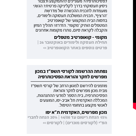
לפסיכותרפיה? מעוניינים להתמקצע ולצבור
ניסיון תעסוקתי בדרך לקליניקה פרטית? הגש/י
מועמדות לתכנית ההכשרה של מדרשת
'הרציף', תכנית המשלבת תעסוקה ולימודים,
בחסות הבית המקצועי של קואופרטיב
המטפלים הותיק 'מקומי'. הזדרזו! תהליך המיון
והקבלה לקראת סיום, נותרו מקומות אחרונים
מקומי - קואופרטיב מטפלים
תחילת העסקה ולימודים באוקטובר 26 |
פרטים נוספים באתר הקואופרטיב >>
נפתחה ההרשמה לקורסי תשפ"ז במכון
מפרשים לחקר והוראת הפסיכותרפיה
מוזמנים להירשם למגוון הרחב של קורסי תשפ"ז
מבית מכון מפרשים לחקר והוראת
הפסיכותרפיה, בית הספר למדעי ההתנהגות,
המכללה האקדמית תל אביב-יפו, המוצעים
לאנשי מקצוע בתחומי הטיפול.
מכון מפרשים, האקדמית ת"א יפו
15% הנחת רישום עד 14/08 | 20% הנחה לחברי
הפ"י (לקורסים מוכרים) | לקורסים >>