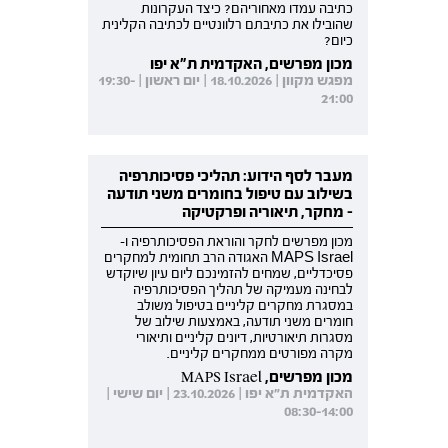
כתיבה עמדו מאחוריהם? כיצד העקרונות
שהובילו את כתיבתם רלוונטיים לכתיבה הקלינית
כיום?
מכון מפרשים, האקדמית ת"א יפו
מפגש מקוון | 18.10.2026 | יום ראשון | 19:30-
21:00
מעבר לסף הידוע: תהליכי פסיכותרפיה
בשילוב עם טיפול בחומרים משני תודעה
- מחקר, תיאוריה ופרקטיקה
מכון מפרשים לחקר והוראת הפסיכותרפיה ו-
MAPS Israel האגודה הרב תחומית למחקרים
פסיכדליים, שמחים להזמינכם ליום עיון שיוקדש
לבחינה מעמיקה של תהליך הפסיכותרפיה
במסגרת מחקרים קליניים בטיפול משולב
חומרים משני תודעה, באמצעות שילוב של
מסגרות תיאורטיות, דיונים קליניים ותיאורי
מקרה מפורטים ממחקרים קליניים.
מכון מפרשים, MAPS Israel
האקדמית ת"א יפו | 23.10.2026 | יום שישי |
08:30-14:00