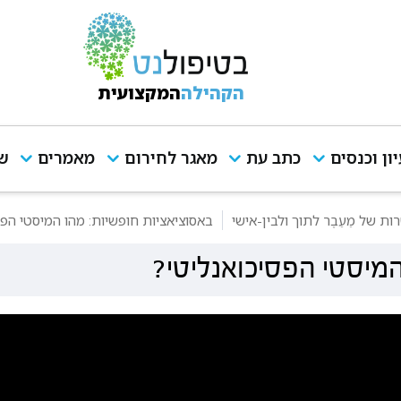
הקהילה
המקצועית
יון וכנסים
כתב עת
מאגר לחירום
מאמרים
שי
ת של מֵעֵבֶר לתוך ולבין-אישי
באסוציאציות חופשיות: מהו המיסטי הפס
המיסטי הפסיכואנליטי?