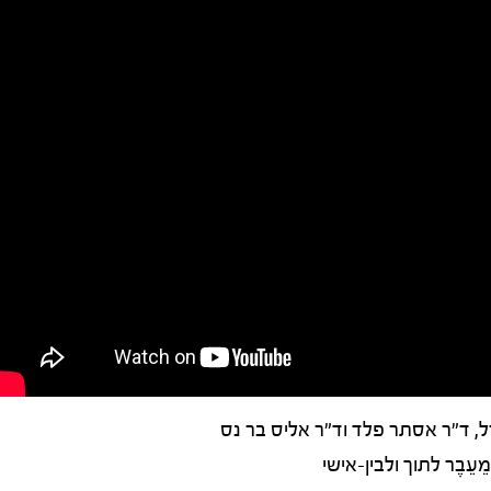
רל, ד"ר אסתר פלד וד"ר אליס בר נס
ֵבֶר לתוך ולבין-אישי