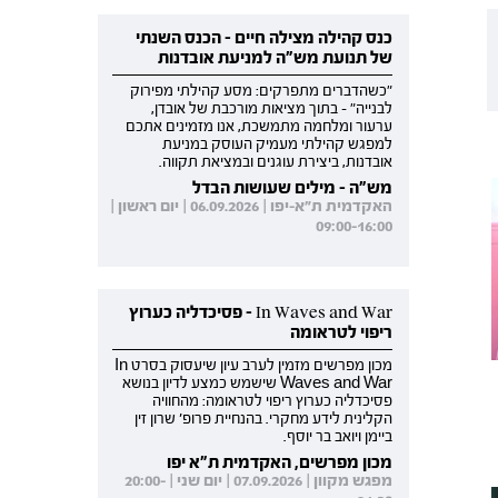
כנס קהילה מצילה חיים - הכנס השנתי
של תנועת מש"ה למניעת אובדנות
"כשהדברים מתפרקים: מסע קהילתי מפירוק
לבנייה" - בתוך מציאות מורכבת של אובדן,
ערעור ומלחמה מתמשכת, אנו מזמינים אתכם
למפגש קהילתי מעמיק העוסק במניעת
אובדנות, ביצירת עוגנים ובמציאת תקווה.
מש"ה - מילים שעושות הבדל
האקדמית ת"א-יפו | 06.09.2026 | יום ראשון |
09:00-16:00
In Waves and War - פסיכדליה כערוץ
ריפוי לטראומה
מכון מפרשים מזמין לערב עיון שיעסוק בסרט In
Waves and War שישמש כמצע לדיון בנושא
פסיכדליה כערוץ ריפוי לטראומה: מהחוויה
הקלינית לידע מחקרי. בהנחיית פרופ' שרון זין
ביימן ויואב בר יוסף.
מכון מפרשים, האקדמית ת"א יפו
מפגש מקוון | 07.09.2026 | יום שני | 20:00-