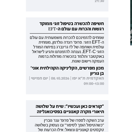
21:30
חשיפה להכשרה בטיפול זוגי ממוקד
רגשות והכרות עם עולם ה-EFT
שמחים להזמינכם להכרות משמעותית עם עולם
ה-EFT הזוגי. פרופ' רונדה גולדמן, מומחית
עולמית ושותפה של לז גרינברג בפיתוח המודל
הזוגי EFT-C, נענתה להזמנתנו ותגיע לישראל
באוקטובר ותלמד בהכשרה מודולות ברמות
העמקה ויישום שונות.
מכון מפרשים, הקליניקה הקהילתית אוני'
בן גוריון
האקדמית ת"א יפו | 08.10.2026 | יום חמישי |
09:00-13:00
"קוראים כאן ועכשיו": שיח על שלושה
תיאורי מקרה קאנוניים בפסיכואנליזה
ערב השקה לספרו של פרופ' ענר גוברין
"כשהטיפול הופך לסיפור" ובו נעסוק בשלושה
טקסטים קאנוניים ונשאל: אילו הכרעות של