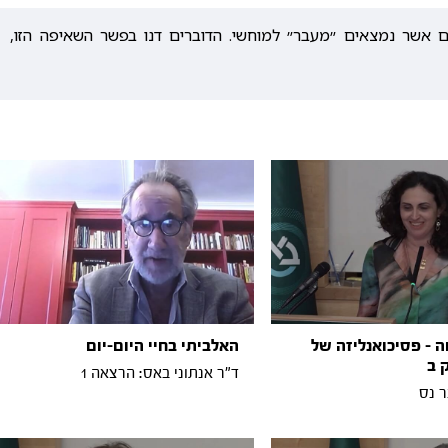
ם אשר נמצאים ״מעבר״ למוחשי. הדוברים דנו בפשר השאיפה הזו,
ה - פסיכואנליזה של
האלביתי בחיי היום-יום
 ב
ד"ר אנתוני באס: הרצאה 1
ר נס