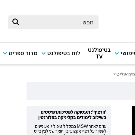
בטיפולנט
מושי
לוח בטיפולנט
מדור ספרים
TV
יכואנליטי?
'הרציף': תעסוקה לפסיכותרפיסטים
בשילוב לימודים בקליניקה בפלורנטין
עו"ס לאחר MSW במסלול טיפולי? מעוניינים
לשמור על רצף מקצועי בין תואר שני לבין בי"ס