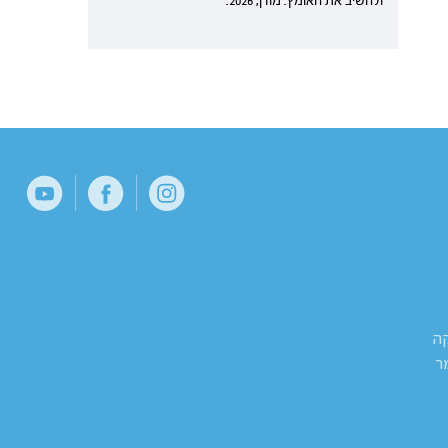
ולהשיב את האומץ. מודן, 2026.
קה
ר