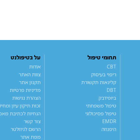
תחומי טיפול
על בטיפולנט
CBT
אודות
ריפוי בעיסוק
צוות האתר
קלינאות תקשורת
תקנון אתר
DBT
מדיניות פרטיות
ביופידבק
הצהרת נגישות
טיפול משפחתי
זכות תיקון עיון ומחי
טיפול פסיכולוגי
הנחיות לכתיבת מאמ
EMDR
צור קשר
היפנוזה
הרשם לניוזלטר
מפת אתר