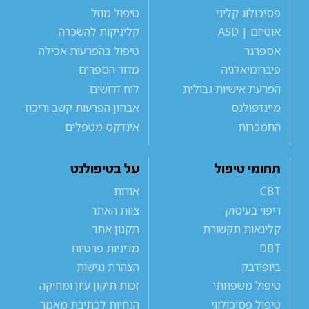
פסיכולוג קליני
טיפול מוזל
אוטיזם | ASD
קליניקות להשכרה
אספרגר
טיפול בהפרעות אכילה
פיברומיאלגיה
מדור הספרים
הפרעת אישיות גבולית
לוח דרושים
מיינדפולנס
אבחון הפרעות קשב וריכוז
התמכרות
אינדקס מטפלים
תחומי טיפול
על בטיפולנט
CBT
אודות
ריפוי בעיסוק
צוות האתר
קלינאות תקשורת
תקנון אתר
DBT
מדיניות פרטיות
ביופידבק
הצהרת נגישות
טיפול משפחתי
זכות תיקון עיון ומחיקה
טיפול פסיכולוגי
הנחיות לכתיבת מאמר