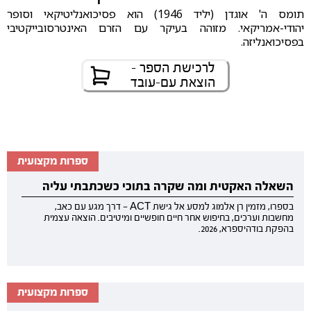
תומס ה' אוגדן (יליד 1946) הוא פסיכואנליטיקאי וסופר
יהודי-אמריקאי. מזוהה בעיקר עם הזרם האינטרסובייקטיבי
בפסיכואנליזה.
לרכישת הספר -
הוצאת עם-עובד
ספרות מקצועית
השאלה האקטית ומה שקרה בתוכי כשכתבתי עליה
בספרו, מזמין רן אלמוג למסע אל גישת ACT — דרך מגע עם כאב,
מחשבות וערכים, בחיפוש אחר חיים חופשיים ומיטיבים. הוצאה עצמית
בהפקת בודהיספרא, 2026.
ספרות מקצועית