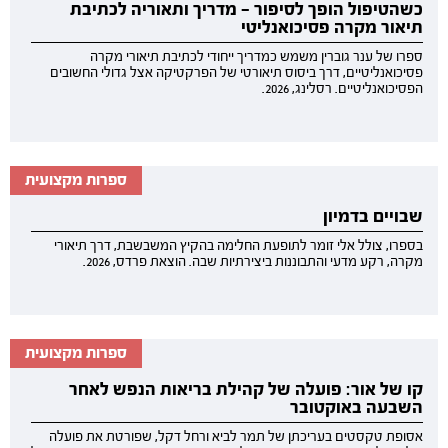
כשהטיפול הופך לסיפור — מדריך ותאוריה לכתיבת
תיאור מקרה פסיכואנליטי
ספרו של ענר גוברין משמש כמדריך ייחודי לכתיבת תיאורי מקרה
פסיכואנליטיים, דרך ביסוס תיאורטי של הפרקטיקה אצל גדולי החשובים
הפסיכואנליטיים. רסלינג, 2026.
ספרות מקצועית
שבויים בדמיון
בספרו, צולל אלי זומר לתופעת החלימה בהקיץ המשבשבת, דרך תיאורי
מקרה, רקע מדעי והתבוננות ביצירתיות שבה. הוצאת פרדס, 2026.
ספרות מקצועית
קו של אור: פועלה של קהילת בריאות הנפש לאחר
השבעה באוקטובר
אסופת טקסטים בעריכתן של תמר לביא ורחל דקל, שפורטת את פועלה