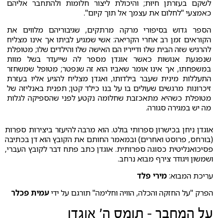
לשקם בעזרתן חיוּת; והיכולת ליצור חלומות ולהתחבר אליהם
כאמצעי "לחלום את עצמך אל תוך קיום".
הספר גדוש בסיפורי מרקה מרתקים, שגיבוריהם מלווים את
הקוראים זמן רב אחרי הקריאה: אשי שמגיע לביתו אך אינו מצליח
להרגיש שזה הבית שלו ודייריו הם האישה שלו והילדים שלו; מטופלת
שנפגעת אנושות כאשר אוגדן מספר לה שייעדר בשל מוות
במשפחתו, אך אינו אומר שאביו הוא זה שנפטר; מטופל שמשחזר
התעללות מינית שעבר בילדותו, ואגדן מצליח להגיע אליו בעזרת
זיכרונות מרגשים שעולים בו על בנו כילד קטן; תפנית באנליזה של
מטופלת כשהיא מתאכזבת שחלומה נקטע לפני שהספיקה לגלות
מה יש במגירה סגורה.
אוגדן ניחן בכישרון ספרותי בולט. הוא מרבה להיעזר ביצירות ספרות
(בורחס, פרוסט ואחרים) ובמאמר החותם את הקובץ הוא דן בכתיבה
פסיכואנליטית כסוגה ספרותית. אוגדן כתב פתח דבר לקובץ העברי,
ושמשון ויגודר צירף מבוא נרחב.
עריכת המבוא:
מירי פלד
הפרק "על החזקה והכלה, הוויה וחלימה" תורגם על ידי
עמית פכלר
על המחבר - תומס ה׳ אוגדן