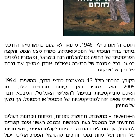
תומס ה' אוגדן, יליד 1946, מתואר לא פעם כתאורטיקן החדשני
ביותר בדור הנוכחי של הפסיכואנליזה. ספריו מצע הנפש והקצה
הפרימיטיבי של החוויה זכו להצלחה רבה בישראל, ומאמריו נלמדים
כמעט בכל מסגרת של הכשרה טיפולית. אוגדן ממשיך את דרכם
של ביון ושל ויניקוט.
הקובץ הנוכחי כולל 13 ממאמריו פורצי הדרך, מהשנים 1994-
2005. הוא מסביר כאן רעיונות מרכזיים שלו, כמו
האינטרסובייקטיביות בטיפול ו"השלישי האנליטי", המבטא רובד
חווייתי שאינו זהה לסובייקטיביות של המטפל או המטופל, אך נשען
על שתיהן.
ה-reverie – מחשבות, תחושות גופניות, דמיונות וזכרונות העולים
בתודעתו של המטפל בעת הפגישות ובמבט ראשון אינם קשורים
למטופל, אך מתגלים בהדרגה כמפתח לעולמו הפנימי; זיהוי חוויות
של חיוּת ושל מוות נפשי ודרכים שהטיפול הפסיכואנליטי יכול